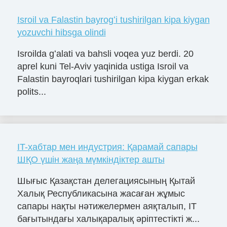
Isroil va Falastin bayrogʻi tushirilgan kipa kiygan
yozuvchi hibsga olindi
Isroilda gʻalati va bahsli voqea yuz berdi. 20
aprel kuni Tel-Aviv yaqinida ustiga Isroil va
Falastin bayroqlari tushirilgan kipa kiygan erkak
polits...
IT-хабтар мен индустрия: Қарамай сапары
ШҚО үшін жаңа мүмкіндіктер ашты
Шығыс Қазақстан делегациясының Қытай
Халық Республикасына жасаған жұмыс
сапары нақты нәтижелермен аяқталып, IT
бағытындағы халықаралық әріптестікті ж...