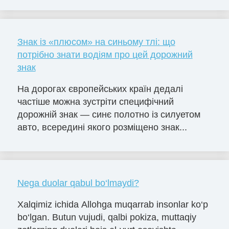
Знак із «плюсом» на синьому тлі: що
потрібно знати водіям про цей дорожний
знак
На дорогах європейських країн дедалі
частіше можна зустріти специфічний
дорожній знак — синє полотно із силуетом
авто, всередині якого розміщено знак...
Nega duolar qabul bo‘lmaydi?
Xalqimiz ichida Allohga muqarrab insonlar ko‘p
bo‘lgan. Butun vujudi, qalbi pokiza, muttaqiy