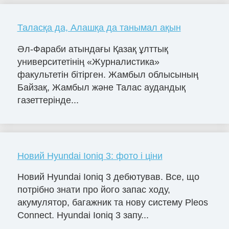
Таласқа да, Алашқа да танымал ақын
Әл-Фараби атындағы Қазақ ұлттық
университетінің «Журналистика»
факультетін бітірген. Жамбыл облысының
Байзақ, Жамбыл және Талас аудандық
газеттерінде...
Новий Hyundai Ioniq 3: фото і ціни
Новий Hyundai Ioniq 3 дебютував. Все, що
потрібно знати про його запас ходу,
акумулятор, багажник та нову систему Pleos
Connect. Hyundai Ioniq 3 запу...