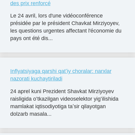
des prix renforcé
Le 24 avril, lors d'une vidéoconférence
présidée par le président Chavkat Mirziyoyev,
les questions urgentes affectant l'économie du
pays ont été dis...
Inflyatsiyaga qarshi qatʼiy choralar: narxlar
nazorati kuchaytiriladi
24 aprel kuni Prezident Shavkat Mirziyoyev
raisligida oʻtkazilgan videoselektor yigʻilishida
mamlakat iqtisodiyotiga taʼsir qilayotgan
dolzarb masala...