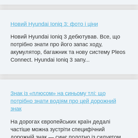
Новий Hyundai Ioniq 3: фото і ціни
Новий Hyundai Ioniq 3 дебютував. Все, що
потрібно знати про його запас ходу,
акумулятор, багажник та нову систему Pleos
Connect. Hyundai Ioniq 3 запу...
Знак із «плюсом» на синьому тлі: що
потрібно знати водіям про цей дорожний
знак
На дорогах європейських країн дедалі
частіше можна зустріти специфічний
дорожній знак — синє полотно із силуетом