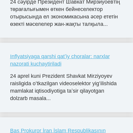
24 сәуірде Президент Шавкат Мирзиyоевтің
төрағалығымен өткен бейнеселектор
отырысында ел экономикасына әсер ететін
өзекті мәселелер жан-жақты талқыла...
Inflyatsiyaga qarshi qatʼiy choralar: narxlar
nazorati kuchaytiriladi
24 aprel kuni Prezident Shavkat Mirziyoyev
raisligida oʻtkazilgan videoselektor yigʻilishida
mamlakat iqtisodiyotiga taʼsir qilayotgan
dolzarb masala...
Baş Prokuror İran İslam Respublikasının