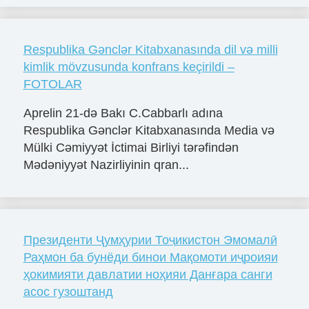
Respublika Gənclər Kitabxanasında dil və milli
kimlik mövzusunda konfrans keçirildi –
FOTOLAR
Aprelin 21-də Bakı C.Cabbarlı adına
Respublika Gənclər Kitabxanasında Media və
Mülki Cəmiyyət İctimai Birliyi tərəfindən
Mədəniyyət Nazirliyinin qran...
Президенти Ҷумҳурии Тоҷикистон Эмомалӣ
Раҳмон ба бунёди бинои Мақомоти иҷроияи
ҳокимияти давлатии ноҳияи Данғара санги
асос гузоштанд