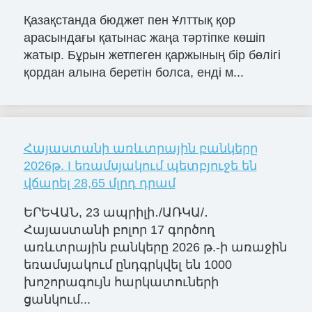
Қазақстанда бюджет пен Ұлттық қор
арасындағы қатынас жаңа тәртіпке көшіп
жатыр. Бұрын жетпеген қаржының бір бөлігі
қордан алына беретін болса, енді м...
Հայաստանի առևտրային բանկերը
2026թ. I եռամսյակում պետբյուջե են
վճարել 28,65 մլրդ դրամ
ԵՐԵՎԱՆ, 23 ապրիլի․/ԱՌԿԱ/․
Հայաստանի բոլոր 17 գործող
առևտրային բանկերը 2026 թ.-ի առաջին
եռամսյակում ընդգրկվել են 1000
խոշորագույն հարկատուների
ցանկում...