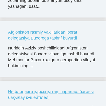
zotlarning duolari bois el-yurt osoyishta
yashagan, dast...
Afg‘oniston rasmiy vakillaridan iborat
delegatsiya Buxoroga tashrif buyurdi
Nuriddin Aziziy boshchiligidagi Afg‘oniston
delegatsiyasi Buxoro viloyatiga tashrif buyurdi.
Mehmonlar Buxoro xalqaro aeroportida viloyat
hokimining ...
Инфляцияға қарсы қатаң шаралар: бағаны
бақылау күшейтіледі