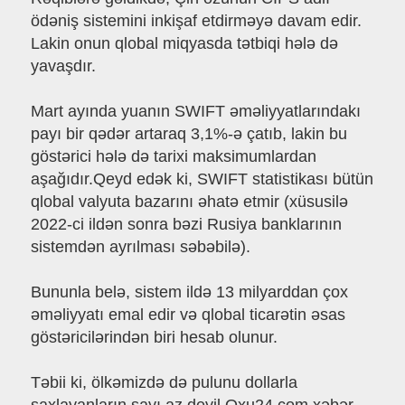
ödəniş sistemini inkişaf etdirməyə davam edir.
Lakin onun qlobal miqyasda tətbiqi hələ də
yavaşdır.
Mart ayında yuanın SWIFT əməliyyatlarındakı
payı bir qədər artaraq 3,1%-ə çatıb, lakin bu
göstərici hələ də tarixi maksimumlardan
aşağıdır.Qeyd edək ki, SWIFT statistikası bütün
qlobal valyuta bazarını əhatə etmir (xüsusilə
2022-ci ildən sonra bəzi Rusiya banklarının
sistemdən ayrılması səbəbilə).
Bununla belə, sistem ildə 13 milyarddan çox
əməliyyatı emal edir və qlobal ticarətin əsas
göstəricilərindən biri hesab olunur.
Təbii ki, ölkəmizdə də pulunu dollarla