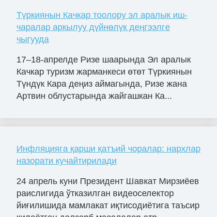
Түркиянын Качкар тоолору эл аралык иш-
чаралар аркылуу дүйнөлүк деңгээлге
чыгууда
17–18-апрелде Ризе шаарында Эл аралык
Качкар туризм жарманкеси өтөт Түркиянын
Түндүк Кара деңиз аймагында, Ризе жана
Артвин облустарында жайгашкан Ка...
Инфляцияга қарши қатъий чоралар: нархлар
назорати кучайтирилади
24 апрель куни Президент Шавкат Мирзиёев
раислигида ўтказилган видеоселектор
йиғилишида мамлакат иқтисодиётига таъсир