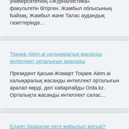
университетінің «Журналистика»
факультетін бітірген. Жамбыл облысының
Байзақ, Жамбыл және Талас аудандық
газеттерінде...
Тоқаев Alem.ai халықаралық жасанды
интеллект орталығын аралады
Президент Қасым-Жомарт Тоқаев Alem.ai
халықаралық жасанды интеллект орталығын
аралап көрді, деп хабарлайды Orda.kz.
Орталықта жасанды интеллект салас...
Елдегі базарлар неге жабылып жатыр?