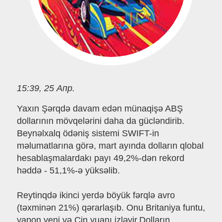
15:39, 25 Апр.
Yaxın Şərqdə davam edən münaqişə ABŞ
dollarının mövqelərini daha da gücləndirib.
Beynəlxalq ödəniş sistemi SWIFT-in
məlumatlarına görə, mart ayında dolların qlobal
hesablaşmalardakı payı 49,2%-dən rekord
həddə - 51,1%-ə yüksəlib.
Reytinqdə ikinci yerdə böyük fərqlə avro
(təxminən 21%) qərarlaşıb. Onu Britaniya funtu,
yapon yeni və Çin yuanı izləyir.Dolların