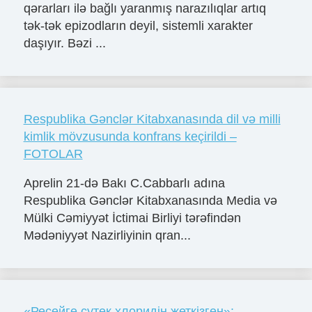
qərarları ilə bağlı yaranmış narazılıqlar artıq
tək-tək epizodların deyil, sistemli xarakter
daşıyır. Bəzi ...
Respublika Gənclər Kitabxanasında dil və milli
kimlik mövzusunda konfrans keçirildi –
FOTOLAR
Aprelin 21-də Bakı C.Cabbarlı adına
Respublika Gənclər Kitabxanasında Media və
Mülki Cəmiyyət İctimai Birliyi tərəfindən
Mədəniyyət Nazirliyinin qran...
«Ресейге сутек хлоридін жеткізген»: