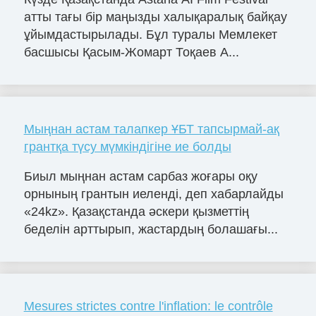
атты тағы бір маңызды халықаралық байқау
ұйымдастырылады. Бұл туралы Мемлекет
басшысы Қасым-Жомарт Тоқаев A...
Мыңнан астам талапкер ҰБТ тапсырмай-ақ
грантқа түсу мүмкіндігіне ие болды
Биыл мыңнан астам сарбаз жоғары оқу
орнының грантын иеленді, деп хабарлайды
«24kz». Қазақстанда әскери қызметтің
беделін арттырып, жастардың болашағы...
Mesures strictes contre l'inflation: le contrôle