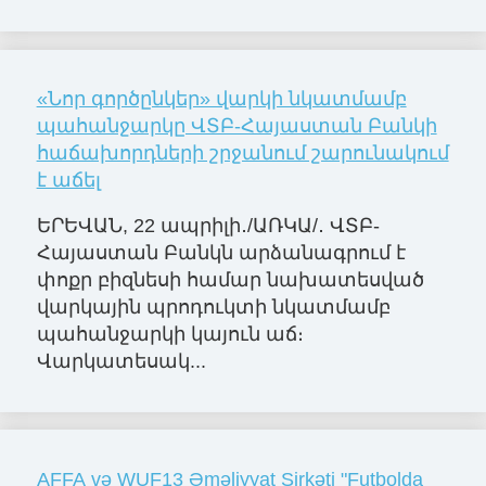
«Նոր գործընկեր» վարկի նկատմամբ
պահանջարկը ՎՏԲ-Հայաստան Բանկի
հաճախորդների շրջանում շարունակում
է աճել
ԵՐԵՎԱՆ, 22 ապրիլի․/ԱՌԿԱ/․ ՎՏԲ-
Հայաստան Բանկն արձանագրում է
փոքր բիզնեսի համար նախատեսված
վարկային պրոդուկտի նկատմամբ
պահանջարկի կայուն աճ։
Վարկատեսակ...
AFFA və WUF13 Əməliyyat Şirkəti "Futbolda