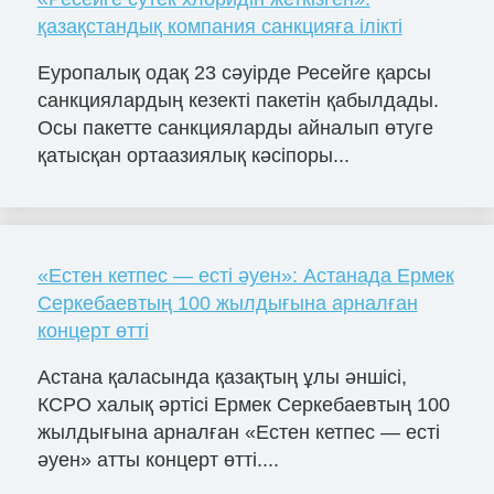
қазақстандық компания санкцияға ілікті
Еуропалық одақ 23 сәуірде Ресейге қарсы
санкциялардың кезекті пакетін қабылдады.
Осы пакетте санкцияларды айналып өтуге
қатысқан ортаазиялық кәсіпоры...
«Естен кетпес — есті әуен»: Астанада Ермек
Серкебаевтың 100 жылдығына арналған
концерт өтті
Астана қаласында қазақтың ұлы әншісі,
КСРО халық әртісі Ермек Серкебаевтың 100
жылдығына арналған «Естен кетпес — есті
әуен» атты концерт өтті....