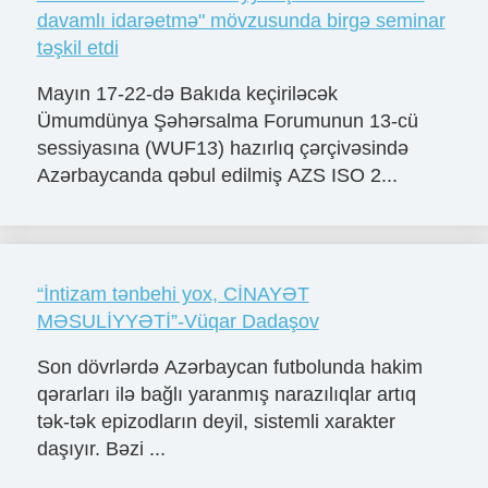
davamlı idarəetmə" mövzusunda birgə seminar
təşkil etdi
Mayın 17-22-də Bakıda keçiriləcək
Ümumdünya Şəhərsalma Forumunun 13-cü
sessiyasına (WUF13) hazırlıq çərçivəsində
Azərbaycanda qəbul edilmiş AZS ISO 2...
“İntizam tənbehi yox, CİNAYƏT
MƏSULİYYƏTİ”-Vüqar Dadaşov
Son dövrlərdə Azərbaycan futbolunda hakim
qərarları ilə bağlı yaranmış narazılıqlar artıq
tək-tək epizodların deyil, sistemli xarakter
daşıyır. Bəzi ...