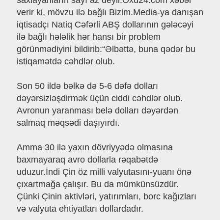
saxlayanların sayı az deyil.Oxu24.com xəbər
verir ki, mövzu ilə bağlı Bizim.Media-ya danışan
iqtisadçı Natiq Cəfərli ABŞ dollarının gələcəyi
ilə bağlı hələlik hər hansı bir problem
görünmədiyini bildirib:“Əlbəttə, buna qədər bu
istiqamətdə cəhdlər olub.
Son 50 ildə bəlkə də 5-6 dəfə dolları
dəyərsizləşdirmək üçün ciddi cəhdlər olub.
Avronun yaranması belə dolları dəyərdən
salmaq məqsədi daşıyırdı.
Amma 30 ilə yaxın dövriyyədə olmasına
baxmayaraq avro dollarla rəqabətdə
uduzur.İndi Çin öz milli valyutasını-yuanı önə
çıxartmağa çalışır. Bu da mümkünsüzdür.
Çünki Çinin aktivləri, yatırımları, borc kağızları
və valyuta ehtiyatları dollardadır.