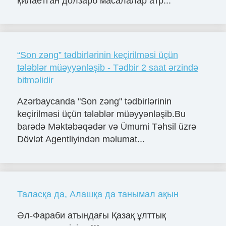
қилаётган долзарб масалалар атр...
“Son zəng” tədbirlərinin keçirilməsi üçün
tələblər müəyyənləşib - Tədbir 2 saat ərzində
bitməlidir
Azərbaycanda "Son zəng" tədbirlərinin
keçirilməsi üçün tələblər müəyyənləşib.Bu
barədə Məktəbəqədər və Ümumi Təhsil üzrə
Dövlət Agentliyindən məlumat...
Таласқа да, Алашқа да танымал ақын
Әл-Фараби атындағы Қазақ ұлттық