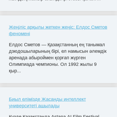
Жеңіліс арқылы жеткен жеңіс: Елдос Сметов
феномені
Елдос Сметов — Қазақстанның ең танымал
дзюдошыларының бірі, ел намысын әлемдік
аренада абыроймен қорғап жүрген
Олимпиада чемпионы. Ол 1992 жылы 9
қыр...
Биыл елімізде Жасанды интеллект
университеті ашылады
Күзде Қазақстанда Astana AI Film Festival