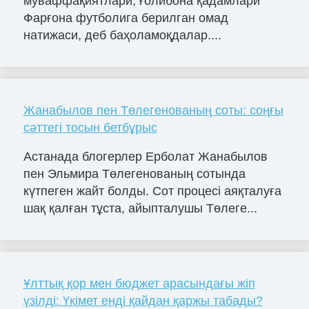
муваффақиятлари, ғолибона қадамлари
Фарғона футболига берилган омад
натижаси, деб баҳоламоқдалар....
Жанабылов пен Төлегенованың соты: соңғы
сәттегі тосын бетбұрыс
Астанада блогерлер Ерболат Жанабылов
пен Эльмира Төлегенованың сотында
күтпеген жайт болды. Сот процесі аяқталуға
шақ қалған тұста, айыпталушы Төлеге...
Ұлттық қор мен бюджет арасындағы жіп
үзілді: Үкімет енді қайдан қаржы табады?