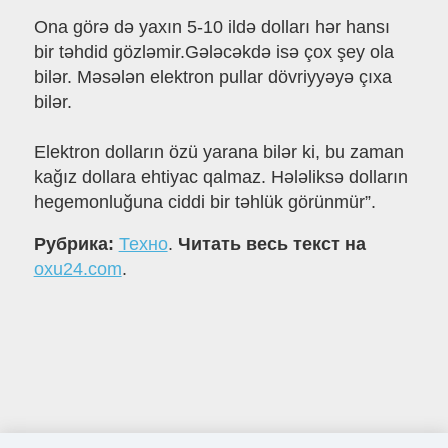
Ona görə də yaxın 5-10 ildə dolları hər hansı
bir təhdid gözləmir.Gələcəkdə isə çox şey ola
bilər. Məsələn elektron pullar dövriyyəyə çıxa
bilər.
Elektron dolların özü yarana bilər ki, bu zaman
kağız dollara ehtiyac qalmaz. Hələliksə dolların
hegemonluğuna ciddi bir təhlük görünmür”.
Рубрика:
Техно
.
Читать весь текст на
oxu24.com
.