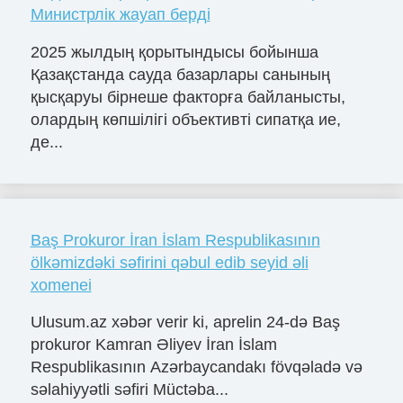
Министрлік жауап берді
2025 жылдың қорытындысы бойынша
Қазақстанда сауда базарлары санының
қысқаруы бірнеше факторға байланысты,
олардың көпшілігі объективті сипатқа ие,
де...
Baş Prokuror İran İslam Respublikasının
ölkəmizdəki səfirini qəbul edib seyid əli
xomenei
Ulusum.az xəbər verir ki, aprelin 24-də Baş
prokuror Kamran Əliyev İran İslam
Respublikasının Azərbaycandakı fövqəladə və
səlahiyyətli səfiri Müctəba...