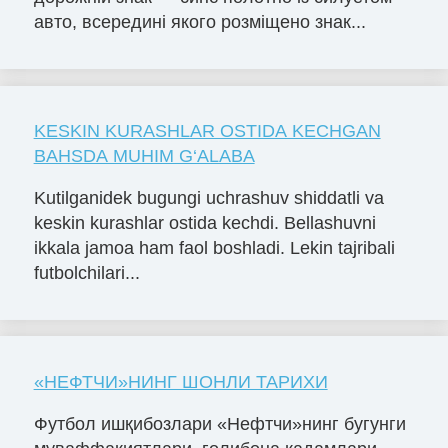
авто, всередині якого розміщено знак...
KESKIN KURASHLAR OSTIDA KECHGAN
BAHSDA MUHIM G‘ALABA
Kutilganidek bugungi uchrashuv shiddatli va
keskin kurashlar ostida kechdi. Bellashuvni
ikkala jamoa ham faol boshladi. Lekin tajribali
futbolchilari...
«НЕФТЧИ»НИНГ ШОНЛИ ТАРИХИ
Футбол ишқибозлари «Нефтчи»нинг бугунги