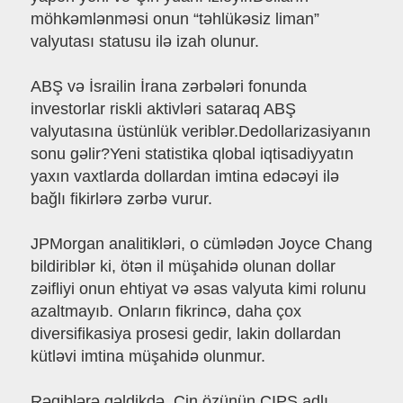
möhkəmlənməsi onun “təhlükəsiz liman”
valyutası statusu ilə izah olunur.
ABŞ və İsrailin İrana zərbələri fonunda
investorlar riskli aktivləri sataraq ABŞ
valyutasına üstünlük veriblər.Dedollarizasiyanın
sonu gəlir?Yeni statistika qlobal iqtisadiyyatın
yaxın vaxtlarda dollardan imtina edəcəyi ilə
bağlı fikirlərə zərbə vurur.
JPMorgan analitikləri, o cümlədən Joyce Chang
bildiriblər ki, ötən il müşahidə olunan dollar
zəifliyi onun ehtiyat və əsas valyuta kimi rolunu
azaltmayıb. Onların fikrincə, daha çox
diversifikasiya prosesi gedir, lakin dollardan
kütləvi imtina müşahidə olunmur.
Rəqiblərə gəldikdə, Çin özünün CIPS adlı