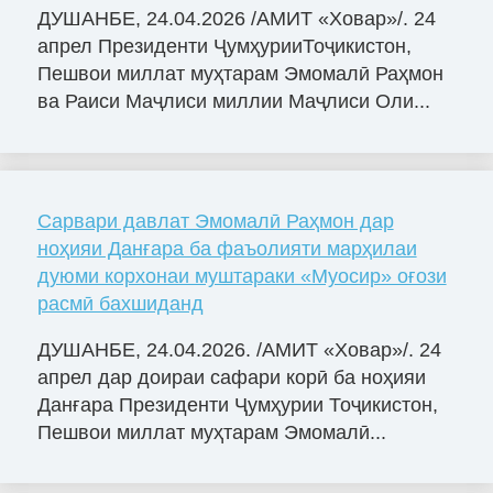
ДУШАНБЕ, 24.04.2026 /АМИТ «Ховар»/. 24
апрел Президенти ҶумҳурииТоҷикистон,
Пешвои миллат муҳтарам Эмомалӣ Раҳмон
ва Раиси Маҷлиси миллии Маҷлиси Оли...
Сарвари давлат Эмомалӣ Раҳмон дар
ноҳияи Данғара ба фаъолияти марҳилаи
дуюми корхонаи муштараки «Муосир» оғози
расмӣ бахшиданд
ДУШАНБЕ, 24.04.2026. /АМИТ «Ховар»/. 24
апрел дар доираи сафари корӣ ба ноҳияи
Данғара Президенти Ҷумҳурии Тоҷикистон,
Пешвои миллат муҳтарам Эмомалӣ...