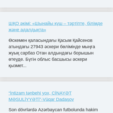
ШҚО әкімі: «Шынайы күш – тәртіпте, білімде
және адалдықта»
Өскемен қаласындағы Қасым Қайсенов
атындағы 27943 әскери бөлімінде мыңға
жуық сарбаз Отан алдындағы борышын
өтеуде. Бүгін облыс басшысы әскери
қызмет...
“İntizam tənbehi yox, CİNAYƏT
MƏSULİYYƏTİ”-Vüqar Dadaşov
Son dövrlərdə Azərbaycan futbolunda hakim