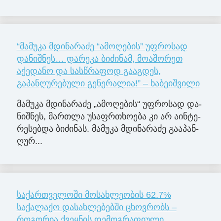
“მამუკა მდინარაძე “ამოღების” უფროსად
დანიშნეს… დარეკა ბიძინამ, მოაშორეთ
აქედანო და სასწრაფოდ გააგდეს,
გაპანღურებული გენერალია!” – ხაბეიშვილი
მა­მუ­კა მდი­ნა­რა­ძე „ამო­ღე­ბის“ უფ­რო­სად და­
ნიშ­ნეს, მარ­თლა უსაფრ­თხო­ე­ბა კი არ აინ­ტე­
რე­სებ­და ბი­ძი­ნას. მა­მუ­კა მდი­ნა­რა­ძე გა­ა­პან­
ღუ­რ...
საქართველოში მოსახლეობის 62.7%
საქალაქო დასახლებებში ცხოვრობს –
როგორია ქვეყნის დემოგრაფიული