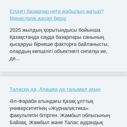
Елдегі базарлар неге жабылып жатыр?
Министрлік жауап берді
2025 жылдың қорытындысы бойынша
Қазақстанда сауда базарлары санының
қысқаруы бірнеше факторға байланысты,
олардың көпшілігі объективті сипатқа ие,
де...
Таласқа да, Алашқа да танымал ақын
Әл-Фараби атындағы Қазақ ұлттық
университетінің «Журналистика»
факультетін бітірген. Жамбыл облысының
Байзақ, Жамбыл және Талас аудандық