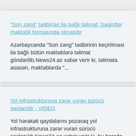
"Son zəng" tədbirləri ilə bağlı təlimat: Şagirdlər
məktəbli formasında olmalıdır
Azərbaycanda "Son zəng" tədbirinin keçirilməsi
ilə bağlı bütün məktəblərə təlimat
göndərilib.News24.az xəbər verir ki, təlimata
əsasən, məktəblərdə "...
Yol infrastrukturuna zərər vuran sürücü
saxlanıldı - VİDEO
Yol hərəkəti qaydalarını pozaraq yol
infrastrukturuna zərər vuran sürücü