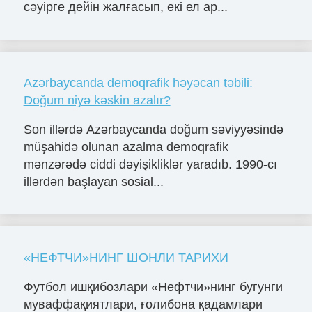
сәуірге дейін жалғасып, екі ел ар...
Azərbaycanda demoqrafik həyəcan təbili:
Doğum niyə kəskin azalır?
Son illərdə Azərbaycanda doğum səviyyəsində
müşahidə olunan azalma demoqrafik
mənzərədə ciddi dəyişikliklər yaradıb. 1990-cı
illərdən başlayan sosial...
«НЕФТЧИ»НИНГ ШОНЛИ ТАРИХИ
Футбол ишқибозлари «Нефтчи»нинг бугунги
муваффақиятлари, ғолибона қадамлари