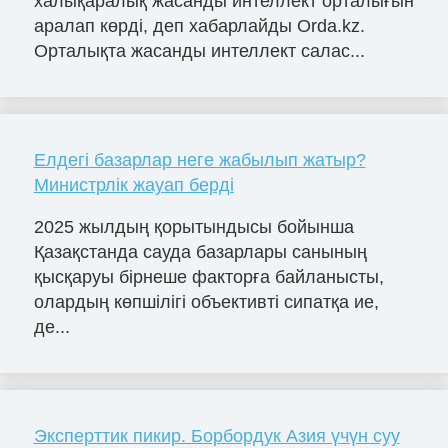
халықаралық жасанды интеллект орталығын
аралап көрді, деп хабарлайды Orda.kz.
Орталықта жасанды интеллект салас...
Елдегі базарлар неге жабылып жатыр?
Министрлік жауап берді
2025 жылдың қорытындысы бойынша
Қазақстанда сауда базарлары санының
қысқаруы бірнеше факторға байланысты,
олардың көпшілігі объективті сипатқа ие,
де...
Эксперттик пикир. Борбордук Азия үчүн суу