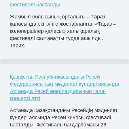
фестивалі басталды
Жамбыл облысының орталығы – Тараз
қаласында екі күнге жоспарланған «Тараз –
қолөнершілер қаласы» халықаралық
фестивалі салтанатты түрде ашылды.
Тарих...
Қазақстан Республикасындағы Ресей
Федерациясының мәдениет күндері аясында
Астанада Ресей өнерпаздарының гала-
концерті өтті
Астанада Қазақстандағы Ресейдің мәдениет
күндері аясында Ресей киносы фестивалі
басталды. Фестиваль бағдарламасы 26