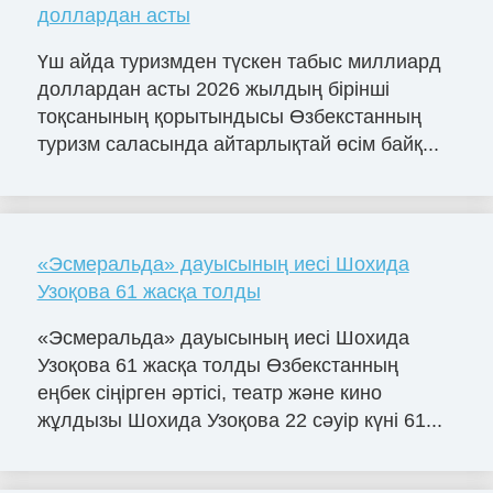
доллардан асты
Үш айда туризмден түскен табыс миллиард
доллардан асты 2026 жылдың бірінші
тоқсанының қорытындысы Өзбекстанның
туризм саласында айтарлықтай өсім байқ...
«Эсмеральда» дауысының иесі Шохида
Узоқова 61 жасқа толды
«Эсмеральда» дауысының иесі Шохида
Узоқова 61 жасқа толды Өзбекстанның
еңбек сіңірген әртісі, театр және кино
жұлдызы Шохида Узоқова 22 сәуір күні 61...