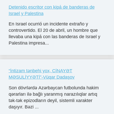
Detenido escritor con kipá de banderas de
Israel y Palestina
En Israel ocurrió un incidente extraño y
controvertido. El 20 de abril, un hombre que
llevaba una kipá con las banderas de Israel y
Palestina impresa...
“İntizam tənbehi yox, CİNAYƏT
MƏSULİYYƏTİ”-Vüqar Dadaşov
Son dövrlərdə Azərbaycan futbolunda hakim
qərarları ilə bağlı yaranmış narazılıqlar artıq
tək-tək epizodların deyil, sistemli xarakter
daşıyır. Bəzi ...