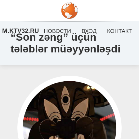
M.KTV32.RU
НОВОСТИ
ВХОД
КОНТАКТ
“Son zəng” üçün
tələblər müəyyənləşdi