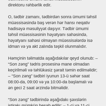
direktoru rəhbərlik edir.
O, tədbir zamanı, tədbirdən sonra ümumi təhsil
müəssisəsində baş verən hər hansı neqativ
hadisəyə məsuliyyət daşıyır. Tədbir ümumi
təhsil müəssisəsinin həyətyanı sahəsində,
həyətyanı sahəsi olmayan müəssisələrdə isə
idman və ya akt zalında təşkil olunmalıdır.
Həmçinin təlimatda aşağıdakılar qeyd olunub: –
“Son zəng” tədris prosesinə mane olmadan
keçirilməli və təhlükəsiz şərait təmin edilməlidir;
– “Son zəng” tədbiri iyunun 13-ü səhər saat
08:00-da, 09:00 və ya 10:00-da başlamalı və
ən geci 2 saat ərzində bitməlidir.
“Son zəng” tədbirində aşağıdakı şəxslərin
iştirakı mümkün hesab edilir: – 1-ci və 11-ci