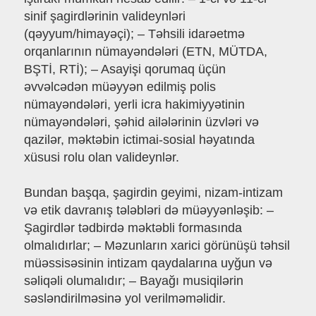
sinif şagirdlərinin valideynləri
(qəyyum/himayəçi); – Təhsili idarəetmə
orqanlarının nümayəndələri (ETN, MÜTDA,
BŞTİ, RTİ); – Asayişi qorumaq üçün
əvvəlcədən müəyyən edilmiş polis
nümayəndələri, yerli icra hakimiyyətinin
nümayəndələri, şəhid ailələrinin üzvləri və
qazilər, məktəbin ictimai-sosial həyatında
xüsusi rolu olan valideynlər.
Bundan başqa, şagirdin geyimi, nizam-intizam
və etik davranış tələbləri də müəyyənləşib: –
Şagirdlər tədbirdə məktəbli formasında
olmalıdırlar; – Məzunların xarici görünüşü təhsil
müəssisəsinin intizam qaydalarına uyğun və
səliqəli olumalıdır; – Bayağı musiqilərin
səsləndirilməsinə yol verilməməlidir.