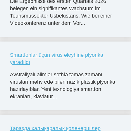
Die Ergebnisse des ersten Quartals 2026
belegen ein signifikantes Wachstum im
Tourismussektor Usbekistans. Wie bei einer
Videokonferenz unter dem Vor...
Smartfonlar üçün virus əleyhinə plyonka
yaradıldı
Avstraliyalı alimlər səthlə təmas zamanı
virusları məhv edə bilən nazik plastik plyonka
hazırlayıblar. Yeni texnologiya smartfon
ekranları, klaviatur...
Таразда халықаралық қолөнершілер