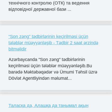
технічного контролю (ОТК) та ведення
відповідної державної бази ...
“Son zəng” tədbirlərinin keçirilməsi üçün
tələblər müəyyənləşib - Tədbir 2 saat ərzində
bitməlidir
Azərbaycanda "Son zəng" tədbirlərinin
keçirilməsi üçün tələblər müəyyənləşib.Bu
barədə Məktəbəqədər və Ümumi Təhsil üzrə
Dövlət Agentliyindən məlumat...
Таласқа да, Алашқа да танымал ақын