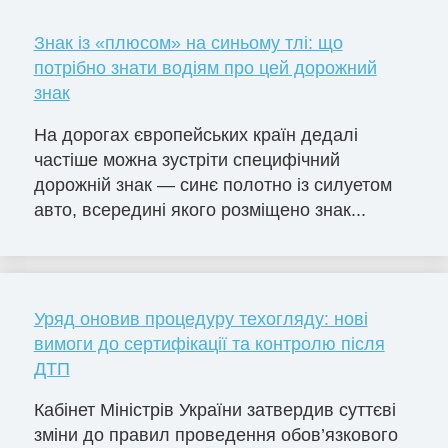
Знак із «плюсом» на синьому тлі: що
потрібно знати водіям про цей дорожний
знак
На дорогах європейських країн дедалі
частіше можна зустріти специфічний
дорожній знак — синє полотно із силуетом
авто, всередині якого розміщено знак...
Уряд оновив процедуру техогляду: нові
вимоги до сертифікації та контролю після
ДТП
Кабінет Міністрів України затвердив суттєві
зміни до правил проведення обов’язкового