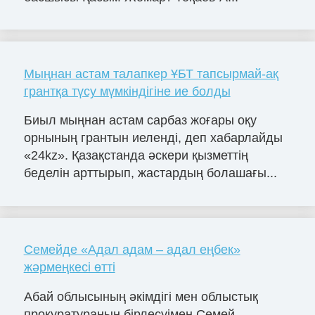
Мыңнан астам талапкер ҰБТ тапсырмай-ақ
грантқа түсу мүмкіндігіне ие болды
Биыл мыңнан астам сарбаз жоғары оқу
орнының грантын иеленді, деп хабарлайды
«24kz». Қазақстанда әскери қызметтің
беделін арттырып, жастардың болашағы...
Семейде «Адал адам – адал еңбек»
жәрмеңкесі өтті
Абай облысының әкімдігі мен облыстық
прокуратураның бірлесуімен Семей