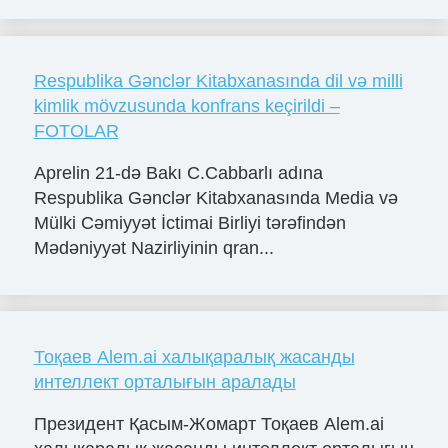
Respublika Gənclər Kitabxanasında dil və milli
kimlik mövzusunda konfrans keçirildi –
FOTOLAR
Aprelin 21-də Bakı C.Cabbarlı adına
Respublika Gənclər Kitabxanasında Media və
Mülki Cəmiyyət İctimai Birliyi tərəfindən
Mədəniyyət Nazirliyinin qran...
Тоқаев Alem.ai халықаралық жасанды
интеллект орталығын аралады
Президент Қасым-Жомарт Тоқаев Alem.ai