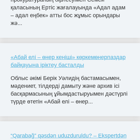
қаласының Ертіс жағалауында «Адал адам
– адал еңбек» атты бос жұмыс орындары
жә...
«Абай елі – өнер кеніші» көркемөнерпаздар
байқауына іріктеу басталды
Облыс әкімі Берік Уәлидің бастамасымен,
мәдениет, тілдерді дамыту және архив ісі
басқармасының ұйымдастыруымен дәстүрлі
түрде өтетін «Абай елі – өнер...
“Qarabağ” qəsdən uduzduruldu? – Ekspertdən