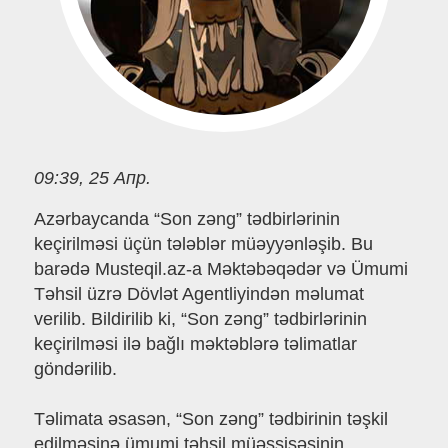
09:39, 25 Апр.
Azərbaycanda “Son zəng” tədbirlərinin
keçirilməsi üçün tələblər müəyyənləşib. Bu
barədə Musteqil.az-a Məktəbəqədər və Ümumi
Təhsil üzrə Dövlət Agentliyindən məlumat
verilib. Bildirilib ki, “Son zəng” tədbirlərinin
keçirilməsi ilə bağlı məktəblərə təlimatlar
göndərilib.
Təlimata əsasən, “Son zəng” tədbirinin təşkil
edilməsinə ümumi təhsil müəssisəsinin