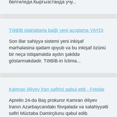
белгиледи.Кыргызстанда учу...
TƏBİB islahatlarla bağlı yeni açıqlama YAYDI
Son illər səhiyyə sistemi yeni inkişaf
mərhələsinə qədəm qoyub və bu inkişaf özünü
bir neçə istiqamətdə aydın şəkildə
göstərməkdədir. TƏBİB-in İctima...
Kamran Əliyev İran səfirini qəbul etdi - Fotolar
Aprelin 24-də Baş prokuror Kamran Əliyev
İranın Azərbaycandakı fövqəladə və səlahiyyətli
səfiri Müctəba Dəmirçilunu qəbul edib.