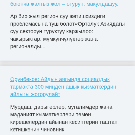
боюнча жалгыз жол – отуруп, макулдашуу.
Ар бир жыл регион суу жетишсиздиги
проблемасына туш болот«Ортолук Азиядагы
суу секторун туруктуу каржылоо:
чакырыктар, мүмкүнчүлүктөр жана
регионалды...
Орунбеков: Айдын аягында социалдык
тармакта 300 миңден ашык кызматкердин
айлыгы жогорулайт
Мурдаш, дарыгерлер, мугалимдер жана
маданият кызматкерлери төмөн
кирешелердин айынан кесиптерин таштап
кетишкенин чиновник