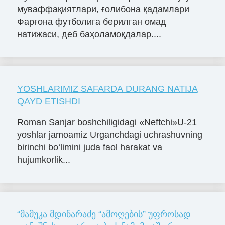
муваффақиятлари, ғолибона қадамлари
Фарғона футболига берилган омад
натижаси, деб баҳоламоқдалар....
YOSHLARIMIZ SAFARDA DURANG NATIJA
QAYD ETISHDI
Roman Sanjar boshchiligidagi «Neftchi»U-21
yoshlar jamoamiz Urganchdagi uchrashuvning
birinchi bo‘limini juda faol harakat va
hujumkorlik...
“მამუკა მდინარაძე “ამოღების” უფროსად