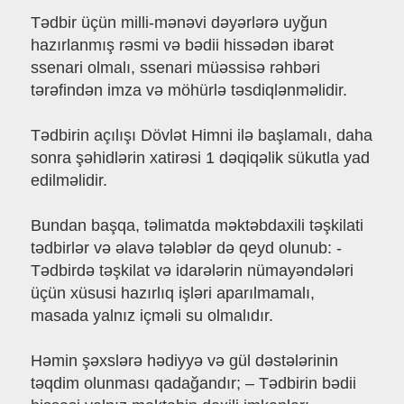
Tədbir üçün milli-mənəvi dəyərlərə uyğun
hazırlanmış rəsmi və bədii hissədən ibarət
ssenari olmalı, ssenari müəssisə rəhbəri
tərəfindən imza və möhürlə təsdiqlənməlidir.
Tədbirin açılışı Dövlət Himni ilə başlamalı, daha
sonra şəhidlərin xatirəsi 1 dəqiqəlik sükutla yad
edilməlidir.
Bundan başqa, təlimatda məktəbdaxili təşkilati
tədbirlər və əlavə tələblər də qeyd olunub: -
Tədbirdə təşkilat və idarələrin nümayəndələri
üçün xüsusi hazırlıq işləri aparılmamalı,
masada yalnız içməli su olmalıdır.
Həmin şəxslərə hədiyyə və gül dəstələrinin
təqdim olunması qadağandır; – Tədbirin bədii