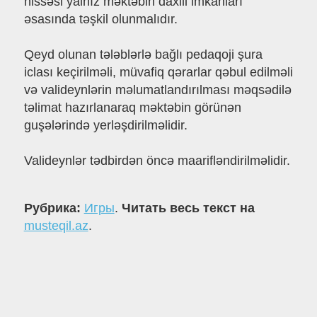
hissəsi yalnız məktəbin daxili imkanları
əsasında təşkil olunmalıdır.
Qeyd olunan tələblərlə bağlı pedaqoji şura
iclası keçirilməli, müvafiq qərarlar qəbul edilməli
və valideynlərin məlumatlandırılması məqsədilə
təlimat hazırlanaraq məktəbin görünən
guşələrində yerləşdirilməlidir.
Valideynlər tədbirdən öncə maarifləndirilməlidir.
Рубрика:
Игры
.
Читать весь текст на
musteqil.az
.