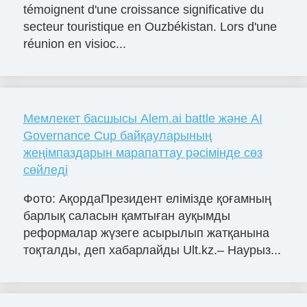
témoignent d'une croissance significative du
secteur touristique en Ouzbékistan. Lors d'une
réunion en visioc...
Мемлекет басшысы Alem.ai battle және AI
Governance Cup байқауларының
жеңімпаздарын марапаттау рәсімінде сөз
сөйледі
Фото: АқордаПрезидент елімізде қоғамның
барлық саласын қамтыған ауқымды
реформалар жүзеге асырылып жатқанына
тоқталды, деп хабарлайды Ult.kz.– Наурыз...