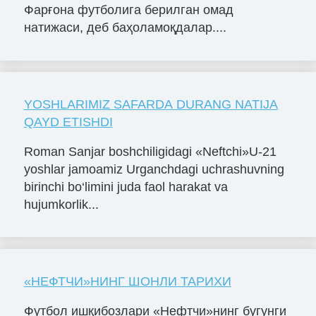
Фарғона футболига берилган омад
натижаси, деб баҳоламоқдалар....
YOSHLARIMIZ SAFARDA DURANG NATIJA
QAYD ETISHDI
Roman Sanjar boshchiligidagi «Neftchi»U-21
yoshlar jamoamiz Urganchdagi uchrashuvning
birinchi bo‘limini juda faol harakat va
hujumkorlik...
«НЕФТЧИ»НИНГ ШОНЛИ ТАРИХИ
Футбол ишқибозлари «Нефтчи»нинг бугунги