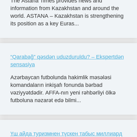
The Astana Times provides news and
information from Kazakhstan and around the
world. ASTANA – Kazakhstan is strengthening
its position as a key Euras...
“Qarabağ” qəsdən uduzduruldu? – Ekspertdən
sensasiya
Azərbaycan futbolunda hakimlik məsələsi
komandaların inkişafı fonunda bərbad
vəziyyətdədir. AFFA-nın yeni rəhbərliyi ölkə
futboluna nəzarət edə bilmi...
Үш айда туризмнен түскен табыс миллиард