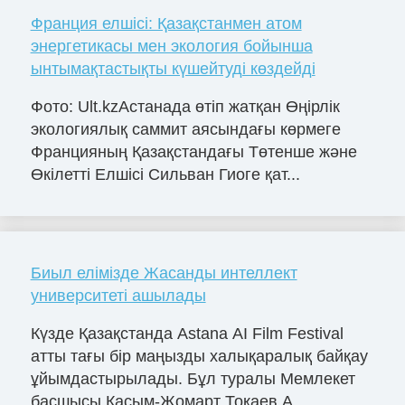
Франция елшісі: Қазақстанмен атом
энергетикасы мен экология бойынша
ынтымақтастықты күшейтуді көздейді
Фото: Ult.kzАстанада өтіп жатқан Өңірлік
экологиялық саммит аясындағы көрмеге
Францияның Қазақстандағы Төтенше және
Өкілетті Елшісі Сильван Гиоге қат...
Биыл елімізде Жасанды интеллект
университеті ашылады
Күзде Қазақстанда Astana AI Film Festival
атты тағы бір маңызды халықаралық байқау
ұйымдастырылады. Бұл туралы Мемлекет
басшысы Қасым-Жомарт Тоқаев A...