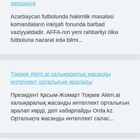
sensasiya
Azərbaycan futbolunda hakimlik məsələsi
komandaların inkişafı fonunda bərbad
vəziyyətdədir. AFFA-nın yeni rəhbərliyi ölkə
futboluna nəzarət edə bilmi...
Тоқаев Alem.ai халықаралық жасанды
интеллект орталығын аралады
Президент Қасым-Жомарт Тоқаев Alem.ai
халықаралық жасанды интеллект орталығын
аралап көрді, деп хабарлайды Orda.kz.
Орталықта жасанды интеллект салас...