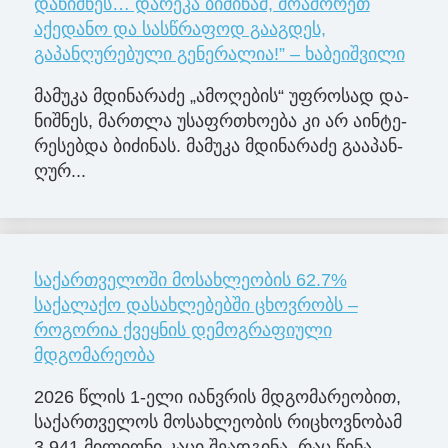
დანიშნეს… დარეკა ბიძინამ, მოაშორეთ
აქედანო და სასწრაფოდ გააგდეს,
გაპანღურებული გენერალია!” – ხაბეიშვილი
მა­მუ­კა მდი­ნა­რა­ძე „ამო­ღე­ბის“ უფ­რო­სად და­
ნიშ­ნეს, მარ­თლა უსაფრ­თხო­ე­ბა კი არ აინ­ტე­
რე­სებ­და ბი­ძი­ნას. მა­მუ­კა მდი­ნა­რა­ძე გა­ა­პან­
ღუ­რ...
საქართველოში მოსახლეობის 62.7%
საქალაქო დასახლებებში ცხოვრობს –
როგორია ქვეყნის დემოგრაფიული
მდგომარეობა
2026 წლის 1-ელი იანვრის მდგომარეობით,
საქართველოს მოსახლეობის რიცხოვნობამ
3.941 მილიონი კაცი შეადგინა, რაც წინა