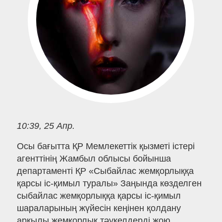
10:39, 25 Апр.
Осы бағытта ҚР Мемлекеттік қызметі істері
агенттінің Жамбыл облысы бойынша
департаменті ҚР «Сыбайлас жемқорлыққа
қарсы іс-қимыл туралы» Заңында көзделген
сыбайлас жемқорлыққа қарсы іс-қимыл
шараларының жүйесін кеңінен қолдану
арқылы жемқорлық тәукелдерді жою