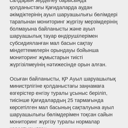
салдарын зерделеу барысында
қолданыстағы Қағидаларда аудан
әкімдіктерінің ауыл шаруашылығы бөлімдері
тарапынан мониторинг жүргізу мерзімдерінің
болмауына байланысты және ауыл
шаруашылық тауар өндірушілерімен
субсидияланған мал басын сақтау
міндеттемелерін орындауы бойынша
мониторинг жұмыстарын тиісті
жүргізілмеуінің нәтижесінде орын алған.
Осыған байланысты, ҚР Ауыл шаруашылық
министрлігіне қолданыстағы заңнамаға
өзгерістер енгізу туралы ұсыныс беріліп,
тиісінше Қағидалардың 25 тармағында
көрсетілген мал басының сақталуына ауыл
шаруашылығы бөлімдерімен тоқсан сайын
мониторинг жүргізу туралы нормалар