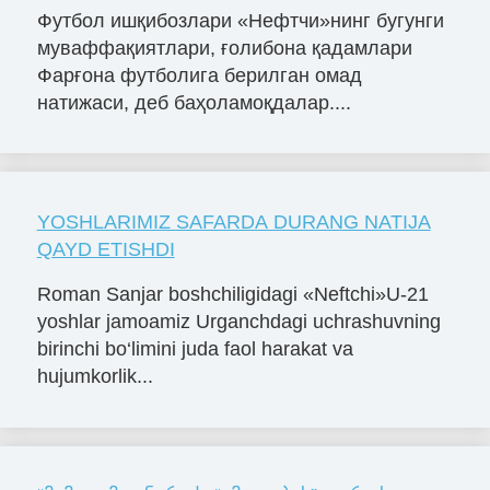
Футбол ишқибозлари «Нефтчи»нинг бугунги
муваффақиятлари, ғолибона қадамлари
Фарғона футболига берилган омад
натижаси, деб баҳоламоқдалар....
YOSHLARIMIZ SAFARDA DURANG NATIJA
QAYD ETISHDI
Roman Sanjar boshchiligidagi «Neftchi»U-21
yoshlar jamoamiz Urganchdagi uchrashuvning
birinchi bo‘limini juda faol harakat va
hujumkorlik...