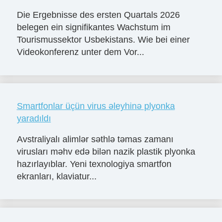
Die Ergebnisse des ersten Quartals 2026
belegen ein signifikantes Wachstum im
Tourismussektor Usbekistans. Wie bei einer
Videokonferenz unter dem Vor...
Smartfonlar üçün virus əleyhinə plyonka
yaradıldı
Avstraliyalı alimlər səthlə təmas zamanı
virusları məhv edə bilən nazik plastik plyonka
hazırlayıblar. Yeni texnologiya smartfon
ekranları, klaviatur...