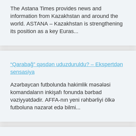
The Astana Times provides news and
information from Kazakhstan and around the
world. ASTANA – Kazakhstan is strengthening
its position as a key Euras...
“Qarabağ” qəsdən uduzduruldu? – Ekspertdən
sensasiya
Azərbaycan futbolunda hakimlik məsələsi
komandaların inkişafı fonunda bərbad
vəziyyətdədir. AFFA-nın yeni rəhbərliyi ölkə
futboluna nəzarət edə bilmi...