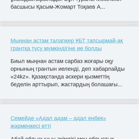
басшысы Қасым-Жомарт Тоқаев A...
Мыңнан астам талапкер ҰБТ тапсырмай-ақ
грантқа түсу мүмкіндігіне ие болды
Биыл мыңнан астам сарбаз жоғары оқу
орнының грантын иеленді, деп хабарлайды
«24kz». Қазақстанда әскери қызметтің
беделін арттырып, жастардың болашағы...
Семейде «Адал адам – адал еңбек»
жәрмеңкесі өтті