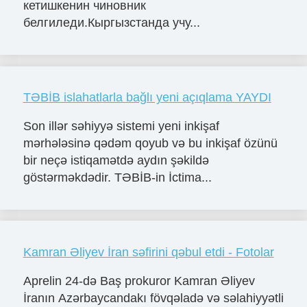
кетишкенин чиновник
белгиледи.Кыргызстанда учу...
TƏBİB islahatlarla bağlı yeni açıqlama YAYDI
Son illər səhiyyə sistemi yeni inkişaf
mərhələsinə qədəm qoyub və bu inkişaf özünü
bir neçə istiqamətdə aydın şəkildə
göstərməkdədir. TƏBİB-in İctima...
Kamran Əliyev İran səfirini qəbul etdi - Fotolar
Aprelin 24-də Baş prokuror Kamran Əliyev
İranın Azərbaycandakı fövqəladə və səlahiyyətli