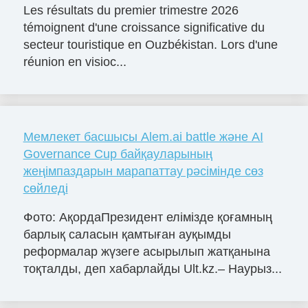
Les résultats du premier trimestre 2026
témoignent d'une croissance significative du
secteur touristique en Ouzbékistan. Lors d'une
réunion en visioc...
Мемлекет басшысы Alem.ai battle және AI
Governance Cup байқауларының
жеңімпаздарын марапаттау рәсімінде сөз
сөйледі
Фото: АқордаПрезидент елімізде қоғамның
барлық саласын қамтыған ауқымды
реформалар жүзеге асырылып жатқанына
тоқталды, деп хабарлайды Ult.kz.– Наурыз...