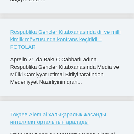
Respublika Gənclər Kitabxanasında dil və milli
kimlik mövzusunda konfrans keçirildi –
FOTOLAR
Aprelin 21-də Bakı C.Cabbarlı adına
Respublika Gənclər Kitabxanasında Media və
Mülki Cəmiyyət İctimai Birliyi tərəfindən
Mədəniyyət Nazirliyinin qran...
Тоқаев Alem.ai халықаралық жасанды
интеллект орталығын аралады