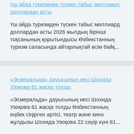
Үш айда туризмнен түскен табыс миллиард
доллардан асты
Үш айда туризмден түскен табыс миллиард
доллардан асты 2026 жылдың бірінші
тоқсанының қорытындысы Өзбекстанның
туризм саласында айтарлықтай өсім байқ...
«Эсмеральда» дауысының иесі Шохида
Узоқова 61 жасқа толды
«Эсмеральда» дауысының иесі Шохида
Узоқова 61 жасқа толды Өзбекстанның
еңбек сіңірген әртісі, театр және кино
жұлдызы Шохида Узоқова 22 сәуір күні 61...