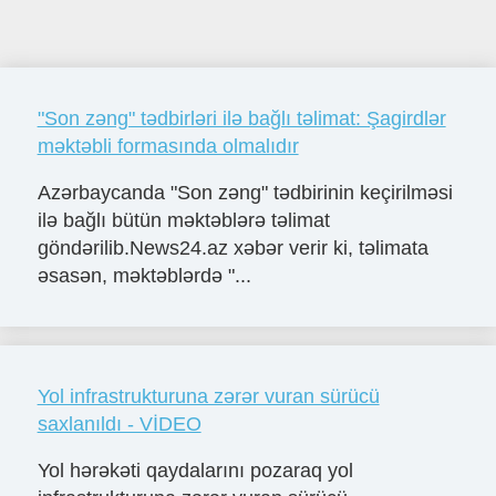
"Son zəng" tədbirləri ilə bağlı təlimat: Şagirdlər
məktəbli formasında olmalıdır
Azərbaycanda "Son zəng" tədbirinin keçirilməsi
ilə bağlı bütün məktəblərə təlimat
göndərilib.News24.az xəbər verir ki, təlimata
əsasən, məktəblərdə "...
Yol infrastrukturuna zərər vuran sürücü
saxlanıldı - VİDEO
Yol hərəkəti qaydalarını pozaraq yol