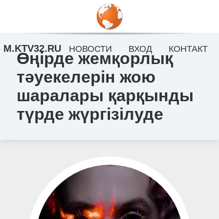
M.KTV32.RU
НОВОСТИ
ВХОД
КОНТАКТ
Өңірде жемқорлық
тәуекелерін жою
шаралары қарқынды
түрде жүргізілуде