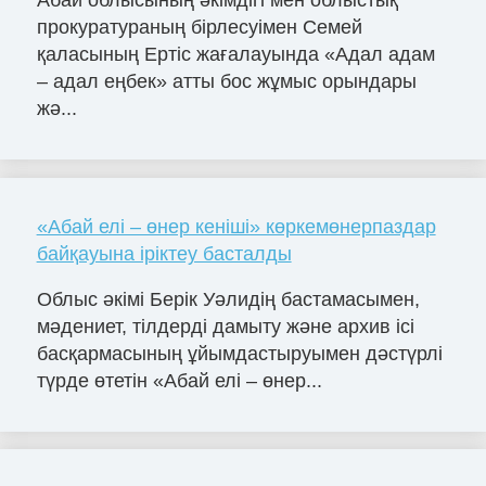
Абай облысының әкімдігі мен облыстық
прокуратураның бірлесуімен Семей
қаласының Ертіс жағалауында «Адал адам
– адал еңбек» атты бос жұмыс орындары
жә...
«Абай елі – өнер кеніші» көркемөнерпаздар
байқауына іріктеу басталды
Облыс әкімі Берік Уәлидің бастамасымен,
мәдениет, тілдерді дамыту және архив ісі
басқармасының ұйымдастыруымен дәстүрлі
түрде өтетін «Абай елі – өнер...