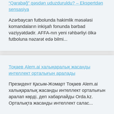
“Qarabağ” qəsdən uduzduruldu? – Ekspertdən
sensasiya
Azərbaycan futbolunda hakimlik məsələsi
komandaların inkişafı fonunda bərbad
vəziyyətdədir. AFFA-nın yeni rəhbərliyi ölkə
futboluna nəzarət edə bilmi...
Тоқаев Alem.ai халықаралық жасанды
интеллект орталығын аралады
Президент Қасым-Жомарт Тоқаев Alem.ai
халықаралық жасанды интеллект орталығын
аралап көрді, деп хабарлайды Orda.kz.
Орталықта жасанды интеллект салас...