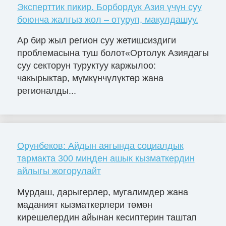
Эксперттик пикир. Борбордук Азия үчүн суу
боюнча жалгыз жол – отуруп, макулдашуу.
Ар бир жыл регион суу жетишсиздиги
проблемасына туш болот«Ортолук Азиядагы
суу секторун туруктуу каржылоо:
чакырыктар, мүмкүнчүлүктөр жана
регионалды...
Орунбеков: Айдын аягында социалдык
тармакта 300 миңден ашык кызматкердин
айлыгы жогорулайт
Мурдаш, дарыгерлер, мугалимдер жана
маданият кызматкерлери төмөн
кирешелердин айынан кесиптерин таштап