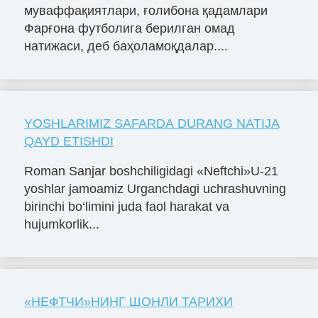
муваффақиятлари, ғолибона қадамлари
Фарғона футболига берилган омад
натижаси, деб баҳоламоқдалар....
YOSHLARIMIZ SAFARDA DURANG NATIJA
QAYD ETISHDI
Roman Sanjar boshchiligidagi «Neftchi»U-21
yoshlar jamoamiz Urganchdagi uchrashuvning
birinchi bo‘limini juda faol harakat va
hujumkorlik...
«НЕФТЧИ»НИНГ ШОНЛИ ТАРИХИ