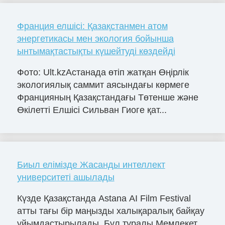
Франция елшісі: Қазақстанмен атом
энергетикасы мен экология бойынша
ынтымақтастықты күшейтуді көздейді
Фото: Ult.kzАстанада өтіп жатқан Өңірлік
экологиялық саммит аясындағы көрмеге
Францияның Қазақстандағы Төтенше және
Өкілетті Елшісі Сильван Гиоге қат...
Биыл елімізде Жасанды интеллект
университеті ашылады
Күзде Қазақстанда Astana AI Film Festival
атты тағы бір маңызды халықаралық байқау
ұйымдастырылады. Бұл туралы Мемлекет