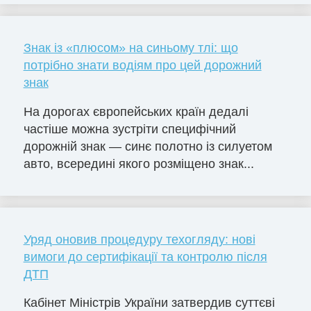
Знак із «плюсом» на синьому тлі: що
потрібно знати водіям про цей дорожний
знак
На дорогах європейських країн дедалі
частіше можна зустріти специфічний
дорожній знак — синє полотно із силуетом
авто, всередині якого розміщено знак...
Уряд оновив процедуру техогляду: нові
вимоги до сертифікації та контролю після
ДТП
Кабінет Міністрів України затвердив суттєві