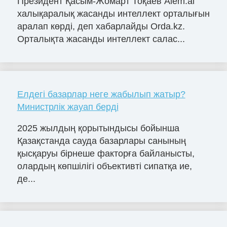
Президент Қасым-Жомарт Тоқаев Alem.ai
халықаралық жасанды интеллект орталығын
аралап көрді, деп хабарлайды Orda.kz.
Орталықта жасанды интеллект салас...
Елдегі базарлар неге жабылып жатыр?
Министрлік жауап берді
2025 жылдың қорытындысы бойынша
Қазақстанда сауда базарлары санының
қысқаруы бірнеше факторға байланысты,
олардың көпшілігі объективті сипатқа ие,
де...