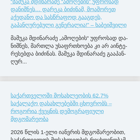
“მამუკა მდინარაძე “ამოღების” უფროსად
დანიშნეს… დარეკა ბიძინამ, მოაშორეთ
აქედანო და სასწრაფოდ გააგდეს,
გაპანღურებული გენერალია!” – ხაბეიშვილი
მა­მუ­კა მდი­ნა­რა­ძე „ამო­ღე­ბის“ უფ­რო­სად და­
ნიშ­ნეს, მარ­თლა უსაფრ­თხო­ე­ბა კი არ აინ­ტე­
რე­სებ­და ბი­ძი­ნას. მა­მუ­კა მდი­ნა­რა­ძე გა­ა­პან­
ღუ­რ...
საქართველოში მოსახლეობის 62.7%
საქალაქო დასახლებებში ცხოვრობს –
როგორია ქვეყნის დემოგრაფიული
მდგომარეობა
2026 წლის 1-ელი იანვრის მდგომარეობით,
საქართველოს მოსახლეობის რიცხოვნობამ