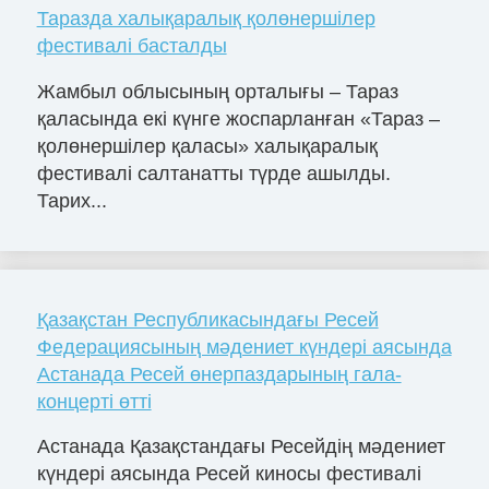
Таразда халықаралық қолөнершілер
фестивалі басталды
Жамбыл облысының орталығы – Тараз
қаласында екі күнге жоспарланған «Тараз –
қолөнершілер қаласы» халықаралық
фестивалі салтанатты түрде ашылды.
Тарих...
Қазақстан Республикасындағы Ресей
Федерациясының мәдениет күндері аясында
Астанада Ресей өнерпаздарының гала-
концерті өтті
Астанада Қазақстандағы Ресейдің мәдениет
күндері аясында Ресей киносы фестивалі