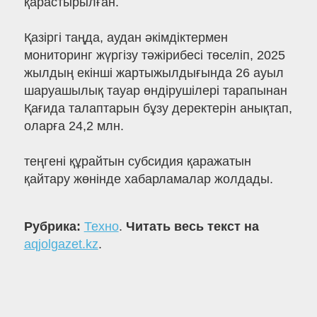
қарастырылған.
Қазіргі таңда, аудан әкімдіктермен
мониторинг жүргізу тәжірибесі төселіп, 2025
жылдың екінші жартыжылдығында 26 ауыл
шаруашылық тауар өндірушілері тарапынан
Қағида талаптарын бұзу деректерін анықтап,
оларға 24,2 млн.
теңгені құрайтын субсидия қаражатын
қайтару жөнінде хабарламалар жолдады.
Рубрика:
Техно
.
Читать весь текст на
aqjolgazet.kz
.