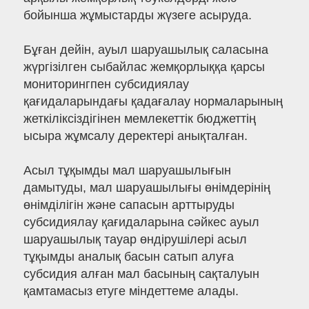
бойынша жұмыстарды жүзеге асыруда.
Бұған дейін, ауыл шаруашылық саласына
жүргізілген сыбайлас жемқорлыққа қарсы
мониторингпен субсидиялау
қағидаларындағы қадағалау нормаларының
жеткіліксіздігінен мемлекеттік бюджеттің
ысыра жұмсалу деректері анықталған.
Асыл тұқымды мал шаруашылығын
дамытуды, мал шаруашылығы өнімдерінің
өнімділігін және сапасын арттыруды
субсидиялау қағидаларына сәйкес ауыл
шаруашылық тауар өндірушілері асыл
тұқымды аналық басын сатып алуға
субсидия алған мал басының сақталуын
қамтамасыз етуге міндеттеме алады.