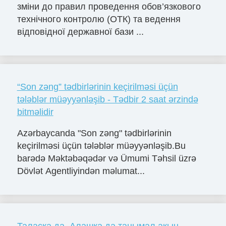
зміни до правил проведення обов’язкового
технічного контролю (ОТК) та ведення
відповідної державної бази ...
“Son zəng” tədbirlərinin keçirilməsi üçün
tələblər müəyyənləşib - Tədbir 2 saat ərzində
bitməlidir
Azərbaycanda "Son zəng" tədbirlərinin
keçirilməsi üçün tələblər müəyyənləşib.Bu
barədə Məktəbəqədər və Ümumi Təhsil üzrə
Dövlət Agentliyindən məlumat...