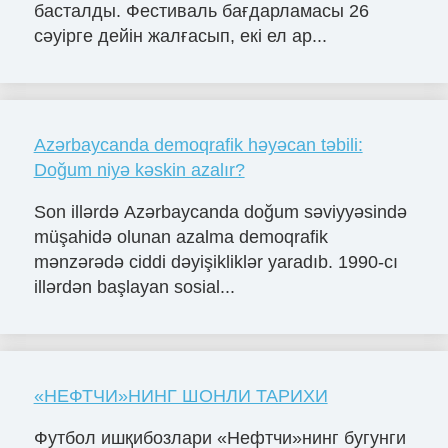
басталды. Фестиваль бағдарламасы 26
сәуірге дейін жалғасып, екі ел ар...
Azərbaycanda demoqrafik həyəcan təbili:
Doğum niyə kəskin azalır?
Son illərdə Azərbaycanda doğum səviyyəsində
müşahidə olunan azalma demoqrafik
mənzərədə ciddi dəyişikliklər yaradıb. 1990-cı
illərdən başlayan sosial...
«НЕФТЧИ»НИНГ ШОНЛИ ТАРИХИ
Футбол ишқибозлари «Нефтчи»нинг бугунги