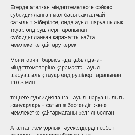
Егерде аталған міндеттемелерге сәйкес
субсидияланған мал басы сақталмай
сатылып жіберілсе, онда ауыл шаруашылық
тауар өндірушілері тарапынан
субсидияланған қаражатты қайта
мемлекетке қайтару керек.
Мониторинг барысында қабылдаған
міндеттемелеріне қарамастан ауыл
шаруашылық тауар өндірушілер тарапынан
110,3 млн.
теңгеге субсидияланған ауыл шаруашылығы
жануарларын сатып жібергендігі және
мемлекетке қайтармағаны белгілі болған.
Аталған жемқорлық тәуекелдердің себеп