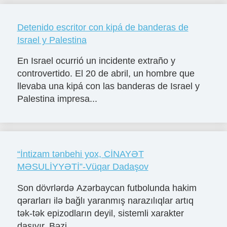
Detenido escritor con kipá de banderas de
Israel y Palestina
En Israel ocurrió un incidente extraño y
controvertido. El 20 de abril, un hombre que
llevaba una kipá con las banderas de Israel y
Palestina impresa...
“İntizam tənbehi yox, CİNAYƏT
MƏSULİYYƏTİ”-Vüqar Dadaşov
Son dövrlərdə Azərbaycan futbolunda hakim
qərarları ilə bağlı yaranmış narazılıqlar artıq
tək-tək epizodların deyil, sistemli xarakter
daşıyır. Bəzi ...