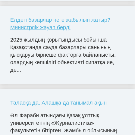
Елдегі базарлар неге жабылып жатыр?
Министрлік жауап берді
2025 жылдың қорытындысы бойынша
Қазақстанда сауда базарлары санының
қысқаруы бірнеше факторға байланысты,
олардың көпшілігі объективті сипатқа ие,
де...
Таласқа да, Алашқа да танымал ақын
Әл-Фараби атындағы Қазақ ұлттық
университетінің «Журналистика»
факультетін бітірген. Жамбыл облысының