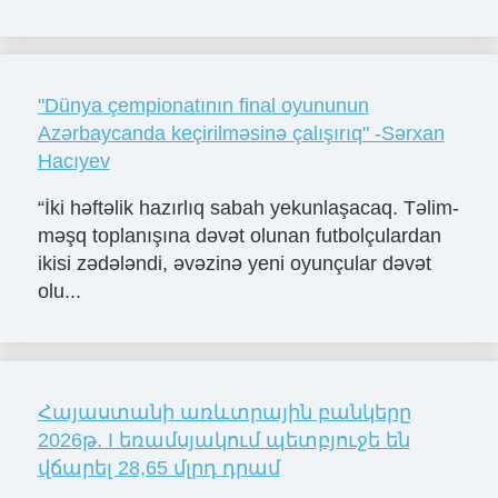
"Dünya çempionatının final oyununun
Azərbaycanda keçirilməsinə çalışırıq" -Sərxan
Hacıyev
“İki həftəlik hazırlıq sabah yekunlaşacaq. Təlim-
məşq toplanışına dəvət olunan futbolçulardan
ikisi zədələndi, əvəzinə yeni oyunçular dəvət
olu...
Հայաստանի առևտրային բանկերը
2026թ. I եռամսյակում պետբյուջե են
վճարել 28,65 մլրդ դրամ