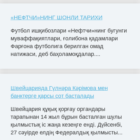
«НЕФТЧИ»НИНГ ШОНЛИ ТАРИХИ
Футбол ишқибозлари «Нефтчи»нинг бугунги
муваффақиятлари, ғолибона қадамлари
Фарғона футболига берилган омад
натижаси, деб баҳоламоқдалар....
Швейцарияда Гүлнәра Кәрімова мен
банктерге қарсы сот басталады
Швейцария құқық қорғау органдары
тарапынан 14 жыл бұрын басталған шулы
қылмыстық іс жаңа кезеңге енді. Дүйсенбі,
27 сәуірде елдің Федералдық қылмысты...