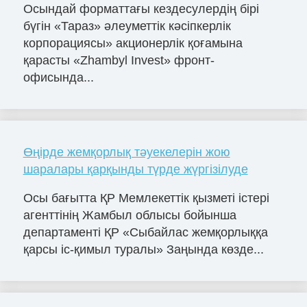
Осындай форматтағы кездесулердің бірі
бүгін «Тараз» әлеуметтік кәсіпкерлік
корпорациясы» акционерлік қоғамына
қарасты «Zhambyl Invest» фронт-
офисында...
Өңірде жемқорлық тәуекелерін жою
шаралары қарқынды түрде жүргізілуде
Осы бағытта ҚР Мемлекеттік қызметі істері
агенттінің Жамбыл облысы бойынша
департаменті ҚР «Сыбайлас жемқорлыққа
қарсы іс-қимыл туралы» Заңында көзде...