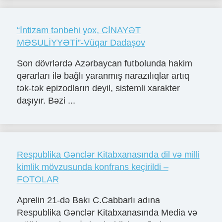
“İntizam tənbehi yox, CİNAYƏT
MƏSULİYYƏTİ”-Vüqar Dadaşov
Son dövrlərdə Azərbaycan futbolunda hakim
qərarları ilə bağlı yaranmış narazılıqlar artıq
tək-tək epizodların deyil, sistemli xarakter
daşıyır. Bəzi ...
Respublika Gənclər Kitabxanasında dil və milli
kimlik mövzusunda konfrans keçirildi –
FOTOLAR
Aprelin 21-də Bakı C.Cabbarlı adına
Respublika Gənclər Kitabxanasında Media və