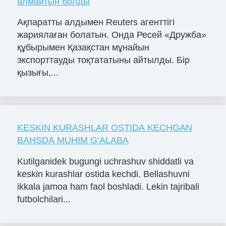
алмайтын болды
Ақпаратты алдымен Reuters агенттігі
жариялаған болатын. Онда Ресей «Дружба»
құбырымен Қазақстан мұнайын
экспорттауды тоқтататыны айтылды. Бір
қызығы,...
KESKIN KURASHLAR OSTIDA KECHGAN
BAHSDA MUHIM G‘ALABA
Kutilganidek bugungi uchrashuv shiddatli va
keskin kurashlar ostida kechdi. Bellashuvni
ikkala jamoa ham faol boshladi. Lekin tajribali
futbolchilari...