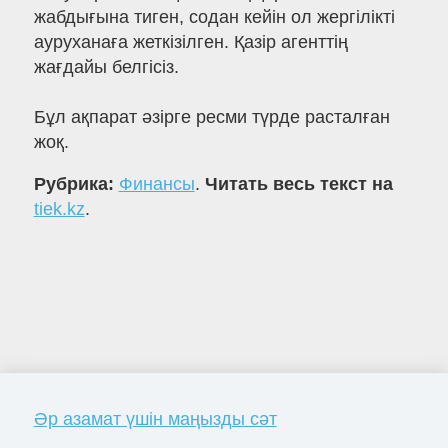
жабдығына тиген, содан кейін ол жергілікті
ауруханаға жеткізілген. Қазір агенттің
жағдайы белгісіз.
Бұл ақпарат әзірге ресми түрде расталған
жоқ.
Рубрика:
Финансы
.
Читать весь текст на
tiek.kz
.
Әр азамат үшін маңызды сәт