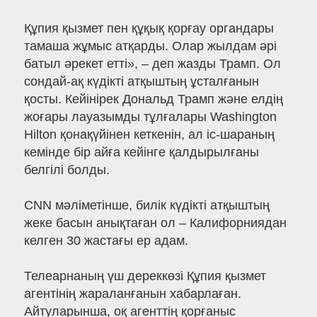
Құпия қызмет пен құқық қорғау органдары
тамаша жұмыс атқарды. Олар жылдам әрі
батыл әрекет етті», – деп жазды Трамп. Ол
сондай-ақ күдікті атқыштың ұсталғанын
қосты. Кейінірек Дональд Трамп және елдің
жоғары лауазымды тұлғалары Washington
Hilton қонақүйінен кеткенін, ал іс-шараның
кемінде бір айға кейінге қалдырылғаны
белгілі болды.
CNN мәліметінше, билік күдікті атқыштың
жеке басын анықтаған ол – Калифорниядан
келген 30 жастағы ер адам.
Телеарнаның үш дереккөзі Құпия қызмет
агентінің жараланғанын хабарлаған.
Айтуларынша, оқ агенттің қорғаныс