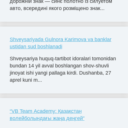
дорожній знак — синє полотно із силуетом
авто, всередині якого розміщено знак...
Shveysariyada Gulnora Karimova va banklar
ustidan sud boshlanadi
Shveysariya huquq-tartibot idoralari tomonidan
bundan 14 yil avval boshlangan shov-shuvli
jinoyat ishi yangi pallaga kirdi. Dushanba, 27
aprel kuni m...
“VB Team Academy: Қазақстан
волейболындағы жаңа деңгей”