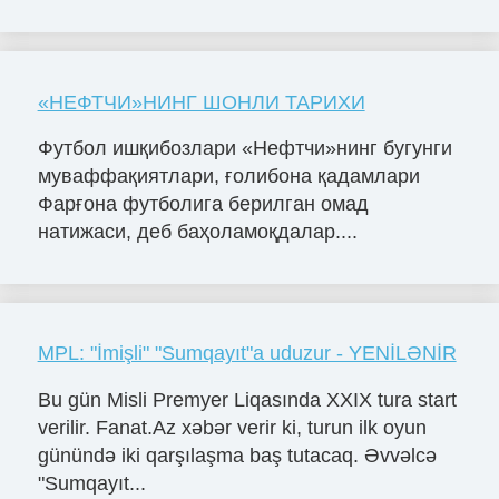
«НЕФТЧИ»НИНГ ШОНЛИ ТАРИХИ
Футбол ишқибозлари «Нефтчи»нинг бугунги
муваффақиятлари, ғолибона қадамлари
Фарғона футболига берилган омад
натижаси, деб баҳоламоқдалар....
MPL: "İmişli" "Sumqayıt"a uduzur - YENİLƏNİR
Bu gün Misli Premyer Liqasında XXIX tura start
verilir. Fanat.Az xəbər verir ki, turun ilk oyun
günündə iki qarşılaşma baş tutacaq. Əvvəlcə
"Sumqayıt...