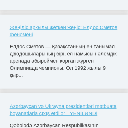
Жеңіліс арқылы жеткен жеңіс: Елдос Сметов
феномені
Елдос Сметов — Қазақстанның ең танымал
дзюдошыларының бірі, ел намысын әлемдік
аренада абыроймен қорғап жүрген
Олимпиада чемпионы. Ол 1992 жылы 9
қыр...
Azərbaycan və Ukrayna prezidentləri mətbuata
bəyanatlarla çıxış etdilər - YENİLƏNDİ
Qəbələdə Azərbaycan Respublikasının