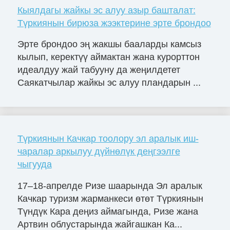
Кыялдагы жайкы эс алуу азыр башталат:
Түркиянын бирюза жээктерине эрте брондоо
Эрте брондоо эң жакшы бааларды камсыз
кылып, керектүү аймактан жана курорттон
идеалдуу жай табууну да жеңилдетет
Саякатчылар жайкы эс алуу пландарын ...
Түркиянын Качкар тоолору эл аралык иш-
чаралар аркылуу дүйнөлүк деңгээлге
чыгууда
17–18-апрелде Ризе шаарында Эл аралык
Качкар туризм жарманкеси өтөт Түркиянын
Түндүк Кара деңиз аймагында, Ризе жана
Артвин облустарында жайгашкан Ка...