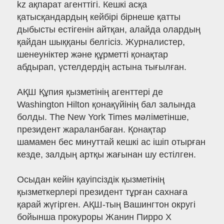
kz ақпарат агенттігі. Кешкі асқа
қатысқандардың кейбірі бірнеше қатты
дыбысты естігенін айтқан, алайда олардың
қайдан шыққаны белгісіз. Журналистер,
шенеуніктер және құрметті қонақтар
абдырап, үстелдердің астына тығылған.
АҚШ Құпия қызметінің агенттері де
Washington Hilton қонақүйінің бал залында
болды. The New York Times мәліметінше,
президент жараланбаған. Қонақтар
шамамен бес минуттай кешкі ас ішіп отырған
кезде, залдың артқы жағынан шу естілген.
Осыдан кейін қауіпсіздік қызметінің
қызметкерлері президент тұрған сахнаға
қарай жүгірген. АҚШ-тың Вашингтон округі
бойынша прокуроры Жанин Пирро X