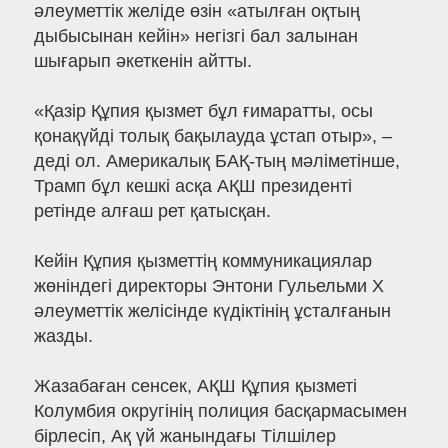
әлеуметтік желіде өзін «атылған оқтың
дыбысынан кейін» негізгі бал залынан
шығарып әкеткенін айтты.
«Қазір Құпия қызмет бұл ғимаратты, осы
қонақүйді толық бақылауда ұстап отыр», –
деді ол. Америкалық БАҚ-тың мәліметінше,
Трамп бұл кешкі асқа АҚШ президенті
ретінде алғаш рет қатысқан.
Кейін Құпия қызметтің коммуникациялар
жөніндегі директоры Энтони Гульельми X
әлеуметтік желісінде күдіктінің ұсталғанын
жазды.
Жазабаған сенсек, АҚШ Құпия қызметі
Колумбия округінің полиция басқармасымен
бірлесіп, Ақ үй жанындағы Тілшілер