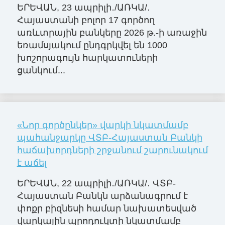
ԵՐԵՎԱՆ, 23 ապրիլի․/ԱՌԿԱ/․
Հայաստանի բոլոր 17 գործող
առևտրային բանկերը 2026 թ.-ի առաջին
եռամսյակում ընդգրկվել են 1000
խոշորագույն հարկատուների
ցանկում...
«Նոր գործընկեր» վարկի նկատմամբ
պահանջարկը ՎՏԲ-Հայաստան Բանկի
հաճախորդների շրջանում շարունակում
է աճել
ԵՐԵՎԱՆ, 22 ապրիլի․/ԱՌԿԱ/․ ՎՏԲ-
Հայաստան Բանկն արձանագրում է
փոքր բիզնեսի համար նախատեսված
վարկային պրոդուկտի նկատմամբ