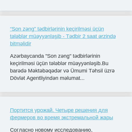
“Son zəng” tədbirlərinin keçirilməsi üçün
tələblər müəyyənləşib - Tədbir 2 saat ərzində
bitməlidir
Azərbaycanda "Son zəng" tədbirlərinin
keçirilməsi üçün tələblər müəyyənləşib.Bu
barədə Məktəbəqədər və Ümumi Təhsil üzrə
Dövlət Agentliyindən məlumat...
Портится урожай. Четыре решения для
фермеров во время экстремальной жары
Согласно новому исследованию,