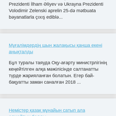
Prezidenti İlham Əliyev və Ukrayna Prezidenti
Volodimir Zelenski aprelin 25-də mətbuata
bəyanatlarla çıxış ediblə...
Мұғалімдердің шын жалақысы қанша екені
анықталды
Бұл туралы таяуда Оқу-ағарту министрлігінің
кеңейтілген алқа мәжілісінде салтанатты
түрде жарияланған болатын. Егер бай-
бақуатты заман саналған 2018 ...
Немістер қазақ мұнайын сатып ала