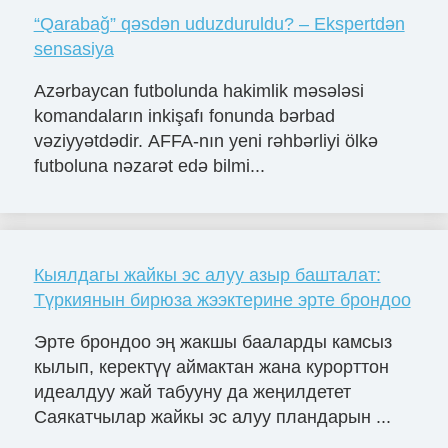
“Qarabağ” qəsdən uduzduruldu? – Ekspertdən
sensasiya
Azərbaycan futbolunda hakimlik məsələsi
komandaların inkişafı fonunda bərbad
vəziyyətdədir. AFFA-nın yeni rəhbərliyi ölkə
futboluna nəzarət edə bilmi...
Кыялдагы жайкы эс алуу азыр башталат:
Түркиянын бирюза жээктерине эрте брондоо
Эрте брондоо эң жакшы бааларды камсыз
кылып, керектүү аймактан жана курорттон
идеалдуу жай табууну да жеңилдетет
Саякатчылар жайкы эс алуу пландарын ...