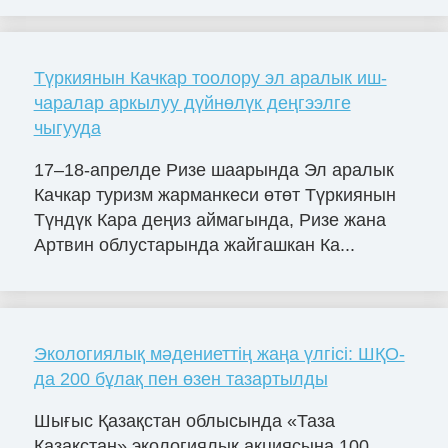
Түркиянын Качкар тоолору эл аралык иш-
чаралар аркылуу дүйнөлүк деңгээлге
чыгууда
17–18-апрелде Ризе шаарында Эл аралык
Качкар туризм жарманкеси өтөт Түркиянын
Түндүк Кара деңиз аймагында, Ризе жана
Артвин облустарында жайгашкан Ка...
Экологиялық мәдениеттің жаңа үлгісі: ШҚО-
да 200 бұлақ пен өзен тазартылды
Шығыс Қазақстан облысында «Таза
Қазақстан» экологиялық акциясына 100