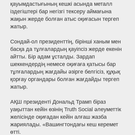
қауымдастығының кешкі асында металл
іздегіштері бар негізгі тексеру аймағына
жақын жерде болған атыс оқиғасын тергеп
жатыр.
Сондай-ол президенттің, бірінші ханым мен
басқа да тұлғалардың қауіпсіз жерде екенін
айтты. Бір адам ұсталды. Зардап
шеккендердің немесе оқиғаға қатысы бар
тұлғалардың жағдайы әзірге белгісіз, құқық
қорғау органдары болған жағдайды тергеп
жатыр.
АҚШ президенті Дональд Трамп біраз
уақыттан кейін өзінің Truth Social әлеуметтік
желісінде оқиғадан кейін алғаш жазба
жариялады. «Вашингтондағы кеш керемет
өтті.