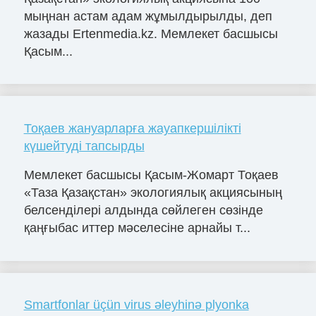
мыңнан астам адам жұмылдырылды, деп
жазады Ertenmedia.kz. Мемлекет басшысы
Қасым...
Тоқаев жануарларға жауапкершілікті
күшейтуді тапсырды
Мемлекет басшысы Қасым-Жомарт Тоқаев
«Таза Қазақстан» экологиялық акциясының
белсенділері алдында сөйлеген сөзінде
қаңғыбас иттер мәселесіне арнайы т...
Smartfonlar üçün virus əleyhinə plyonka