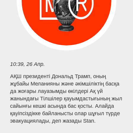
10:39, 26 Апр.
АҚШ президенті Дональд Трамп, оның
жұбайы Меланияны және әкімшіліктің басқа
да жоғары лауазымды өкілдері Ақ үй
жанындағы Тілшілер қауымдастығының жыл
сайынғы кешкі асында бас қосты. Алайда
қауіпсіздікке байланысты олар шұғыл түрде
эвакуациялады, деп жазады Stan.