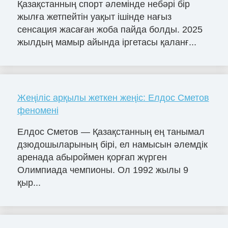
Қазақстанның спорт әлемінде небәрі бір
жылға жетпейтін уақыт ішінде нағыз
сенсация жасаған жоба пайда болды. 2025
жылдың мамыр айында іргетасы қаланғ...
Жеңіліс арқылы жеткен жеңіс: Елдос Сметов
феномені
Елдос Сметов — Қазақстанның ең танымал
дзюдошыларының бірі, ел намысын әлемдік
аренада абыроймен қорғап жүрген
Олимпиада чемпионы. Ол 1992 жылы 9
қыр...