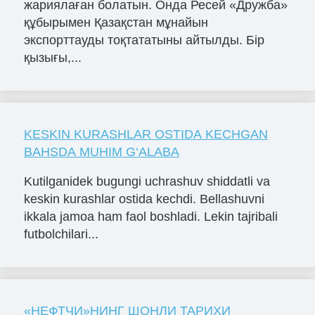
жариялаған болатын. Онда Ресей «Дружба»
құбырымен Қазақстан мұнайын
экспорттауды тоқтататыны айтылды. Бір
қызығы,...
KESKIN KURASHLAR OSTIDA KECHGAN
BAHSDA MUHIM G‘ALABA
Kutilganidek bugungi uchrashuv shiddatli va
keskin kurashlar ostida kechdi. Bellashuvni
ikkala jamoa ham faol boshladi. Lekin tajribali
futbolchilari...
«НЕФТЧИ»НИНГ ШОНЛИ ТАРИХИ