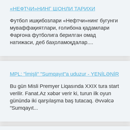
«НЕФТЧИ»НИНГ ШОНЛИ ТАРИХИ
Футбол ишқибозлари «Нефтчи»нинг бугунги
муваффақиятлари, ғолибона қадамлари
Фарғона футболига берилган омад
натижаси, деб баҳоламоқдалар....
MPL: "İmişli" "Sumqayıt"a uduzur - YENİLƏNİR
Bu gün Misli Premyer Liqasında XXIX tura start
verilir. Fanat.Az xəbər verir ki, turun ilk oyun
günündə iki qarşılaşma baş tutacaq. Əvvəlcə
"Sumqayıt...