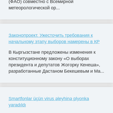
(ФАО) совместно с Всемирной
метеорологической ор...
Законопроект. Ужесточить требования к
начальному этапу выборов намерены в КР
В Кыргызстане предложены изменения к
конституционному закону «О выборах
президента и депутатов Жогорку Кенеша»,
разработанные Дастаном Бекешевым и Ма...
Smartfonlar üçün virus əleyhinə plyonka
yaradıldı