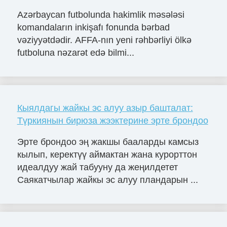
Azərbaycan futbolunda hakimlik məsələsi
komandaların inkişafı fonunda bərbad
vəziyyətdədir. AFFA-nın yeni rəhbərliyi ölkə
futboluna nəzarət edə bilmi...
Кыялдагы жайкы эс алуу азыр башталат:
Түркиянын бирюза жээктерине эрте брондоо
Эрте брондоо эң жакшы бааларды камсыз
кылып, керектүү аймактан жана курорттон
идеалдуу жай табууну да жеңилдетет
Саякатчылар жайкы эс алуу пландарын ...