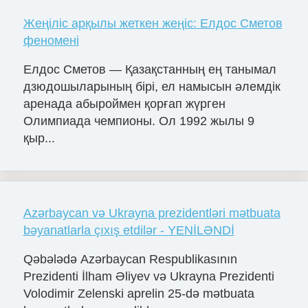
Жеңіліс арқылы жеткен жеңіс: Елдос Сметов
феномені
Елдос Сметов — Қазақстанның ең танымал
дзюдошыларының бірі, ел намысын әлемдік
аренада абыроймен қорғап жүрген
Олимпиада чемпионы. Ол 1992 жылы 9
қыр...
Azərbaycan və Ukrayna prezidentləri mətbuata
bəyanatlarla çıxış etdilər - YENİLƏNDİ
Qəbələdə Azərbaycan Respublikasının
Prezidenti İlham Əliyev və Ukrayna Prezidenti
Volodimir Zelenski aprelin 25-də mətbuata