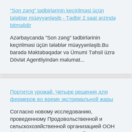
“Son zəng” tədbirlərinin keçirilməsi üçün
tələblər müəyyənləşib - Tədbir 2 saat ərzində
bitməlidir
Azərbaycanda "Son zəng" tədbirlərinin
keçirilməsi üçün tələblər müəyyənləşib.Bu
barədə Məktəbəqədər və Ümumi Təhsil üzrə
Dövlət Agentliyindən məlumat...
Портится урожай. Четыре решения для
фермеров во время экстремальной жары
Согласно новому исследованию,
проведенному Продовольственной и
сельскохозяйственной организацией ООН