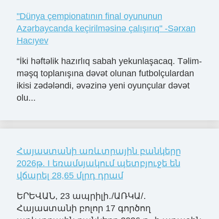
"Dünya çempionatının final oyununun
Azərbaycanda keçirilməsinə çalışırıq" -Sərxan
Hacıyev
“İki həftəlik hazırlıq sabah yekunlaşacaq. Təlim-
məşq toplanışına dəvət olunan futbolçulardan
ikisi zədələndi, əvəzinə yeni oyunçular dəvət
olu...
Հայաստանի առևտրային բանկերը
2026թ. I եռամսյակում պետբյուջե են
վճարել 28,65 մլրդ դրամ
ԵՐԵՎԱՆ, 23 ապրիլի․/ԱՌԿԱ/․
Հայաստանի բոլոր 17 գործող