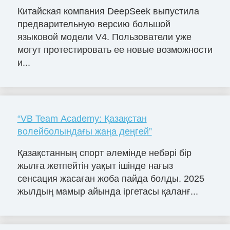
Китайская компания DeepSeek выпустила
предварительную версию большой
языковой модели V4. Пользователи уже
могут протестировать ее новые возможности
и...
“VB Team Academy: Қазақстан
волейболындағы жаңа деңгей”
Қазақстанның спорт әлемінде небәрі бір
жылға жетпейтін уақыт ішінде нағыз
сенсация жасаған жоба пайда болды. 2025
жылдың мамыр айында іргетасы қаланғ...