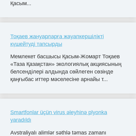
Қасым...
Тоқаев жануарларға жауапкершілікті
күшейтуді тапсырды
Мемлекет басшысы Қасым-Жомарт Тоқаев
«Таза Қазақстан» экологиялық акциясының
белсенділері алдында сөйлеген сөзінде
қаңғыбас иттер мәселесіне арнайы т...
Smartfonlar üçün virus əleyhinə plyonka
yaradıldı
Avstraliyalı alimlər səthlə təmas zamanı