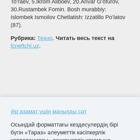
To’raev, 5.Ikrom Aliboev, 20.Anvar G’ofurov,
30.Rustambek Fomin. Bosh murabbiy:
Islombek Ismoilov Chetlatish: Izzatillo Po’latov
(87).
Рубрика:
Техно
.
Читать весь текст на
fcneftchi.uz
.
Әр азамат үшін маңызды сәт
Осындай форматтағы кездесулердің бірі
бүгін «Тараз» әлеуметтік кәсіпкерлік