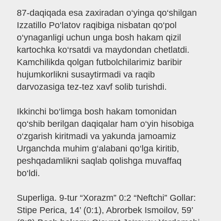
87-daqiqada esa zaxiradan o‘yinga qo‘shilgan
Izzatillo Po‘latov raqibiga nisbatan qo‘pol
o‘ynaganligi uchun unga bosh hakam qizil
kartochka ko‘rsatdi va maydondan chetlatdi.
Kamchilikda qolgan futbolchilarimiz baribir
hujumkorlikni susaytirmadi va raqib
darvozasiga tez-tez xavf solib turishdi.
Ikkinchi bo‘limga bosh hakam tomonidan
qo‘shib berilgan daqiqalar ham o‘yin hisobiga
o‘zgarish kiritmadi va yakunda jamoamiz
Urganchda muhim g‘alabani qo‘lga kiritib,
peshqadamlikni saqlab qolishga muvaffaq
bo‘ldi.
Superliga. 9-tur “Xorazm” 0:2 “Neftchi” Gollar:
Stipe Perica, 14’ (0:1), Abrorbek Ismoilov, 59’