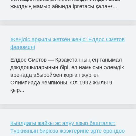
жылдың мамыр айында іргетасы қаланғ...
Жеңіліс арқылы жеткен жеңіс: Елдос Сметов
феномені
Елдос Сметов — Қазақстанның ең танымал
дзюдошыларының бірі, ел намысын әлемдік
аренада абыроймен қорғап жүрген
Олимпиада чемпионы. Ол 1992 жылы 9
қыр...
Кыялдагы жайкы эс алуу азыр башталат:
Түркиянын бирюза жээктерине эрте брондоо