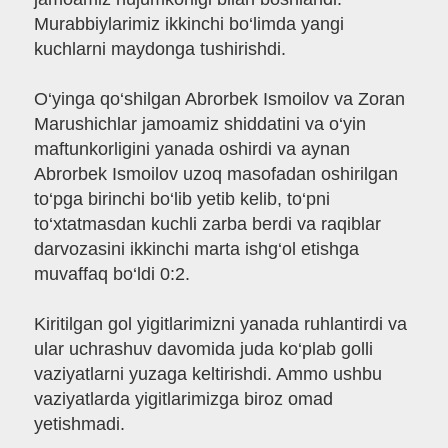
Murabbiylarimiz ikkinchi bo‘limda yangi
kuchlarni maydonga tushirishdi.
O‘yinga qo‘shilgan Abrorbek Ismoilov va Zoran
Marushichlar jamoamiz shiddatini va o‘yin
maftunkorligini yanada oshirdi va aynan
Abrorbek Ismoilov uzoq masofadan oshirilgan
to‘pga birinchi bo‘lib yetib kelib, to‘pni
to‘xtatmasdan kuchli zarba berdi va raqiblar
darvozasini ikkinchi marta ishg‘ol etishga
muvaffaq bo‘ldi 0:2.
Kiritilgan gol yigitlarimizni yanada ruhlantirdi va
ular uchrashuv davomida juda ko‘plab golli
vaziyatlarni yuzaga keltirishdi. Ammo ushbu
vaziyatlarda yigitlarimizga biroz omad
yetishmadi.