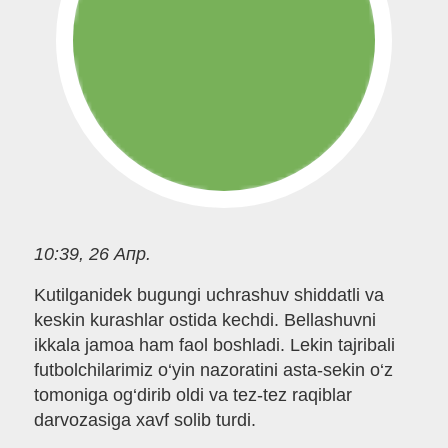
10:39, 26 Апр.
Kutilganidek bugungi uchrashuv shiddatli va
keskin kurashlar ostida kechdi. Bellashuvni
ikkala jamoa ham faol boshladi. Lekin tajribali
futbolchilarimiz o‘yin nazoratini asta-sekin o‘z
tomoniga og‘dirib oldi va tez-tez raqiblar
darvozasiga xavf solib turdi.