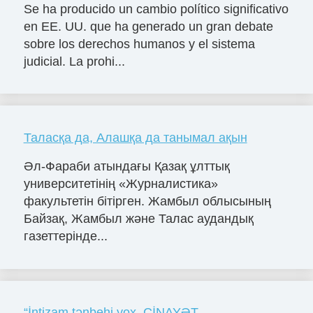
Se ha producido un cambio político significativo
en EE. UU. que ha generado un gran debate
sobre los derechos humanos y el sistema
judicial. La prohi...
Таласқа да, Алашқа да танымал ақын
Әл-Фараби атындағы Қазақ ұлттық
университетінің «Журналистика»
факультетін бітірген. Жамбыл облысының
Байзақ, Жамбыл және Талас аудандық
газеттерінде...
“İntizam tənbehi yox, CİNAYƏT