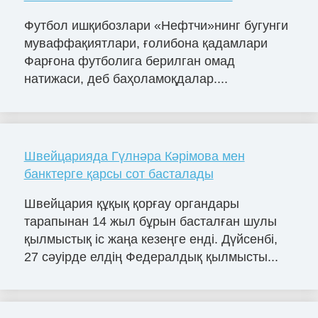
Футбол ишқибозлари «Нефтчи»нинг бугунги
муваффақиятлари, ғолибона қадамлари
Фарғона футболига берилган омад
натижаси, деб баҳоламоқдалар....
Швейцарияда Гүлнәра Кәрімова мен
банктерге қарсы сот басталады
Швейцария құқық қорғау органдары
тарапынан 14 жыл бұрын басталған шулы
қылмыстық іс жаңа кезеңге енді. Дүйсенбі,
27 сәуірде елдің Федералдық қылмысты...