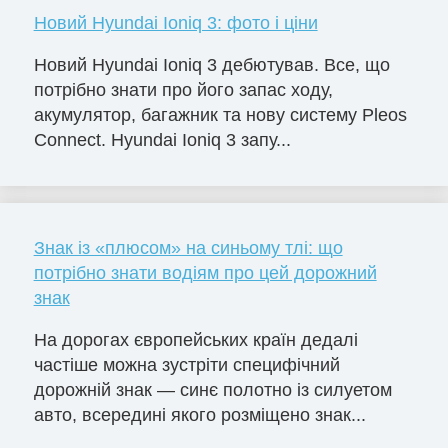
Новий Hyundai Ioniq 3: фото і ціни
Новий Hyundai Ioniq 3 дебютував. Все, що
потрібно знати про його запас ходу,
акумулятор, багажник та нову систему Pleos
Connect. Hyundai Ioniq 3 запу...
Знак із «плюсом» на синьому тлі: що
потрібно знати водіям про цей дорожний
знак
На дорогах європейських країн дедалі
частіше можна зустріти специфічний
дорожній знак — синє полотно із силуетом
авто, всередині якого розміщено знак...