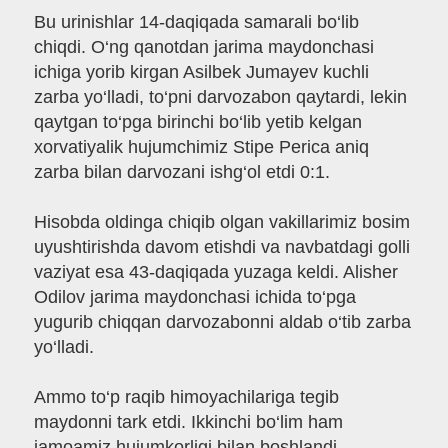
Bu urinishlar 14-daqiqada samarali bo‘lib
chiqdi. O‘ng qanotdan jarima maydonchasi
ichiga yorib kirgan Asilbek Jumayev kuchli
zarba yo‘lladi, to‘pni darvozabon qaytardi, lekin
qaytgan to‘pga birinchi bo‘lib yetib kelgan
xorvatiyalik hujumchimiz Stipe Perica aniq
zarba bilan darvozani ishg‘ol etdi 0:1.
Hisobda oldinga chiqib olgan vakillarimiz bosim
uyushtirishda davom etishdi va navbatdagi golli
vaziyat esa 43-daqiqada yuzaga keldi. Alisher
Odilov jarima maydonchasi ichida to‘pga
yugurib chiqqan darvozabonni aldab o‘tib zarba
yo‘lladi.
Ammo to‘p raqib himoyachilariga tegib
maydonni tark etdi. Ikkinchi bo‘lim ham
jamoamiz hujumkorligi bilan boshlandi.