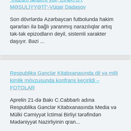
MƏSULİYYƏTİ”-Vüqar Dadaşov
Son dövrlərdə Azərbaycan futbolunda hakim
qərarları ilə bağlı yaranmış narazılıqlar artıq
tək-tək epizodların deyil, sistemli xarakter
daşıyır. Bəzi ...
Respublika Gənclər Kitabxanasında dil və milli
kimlik mövzusunda konfrans keçirildi –
FOTOLAR
Aprelin 21-də Bakı C.Cabbarlı adına
Respublika Gənclər Kitabxanasında Media və
Mülki Cəmiyyət İctimai Birliyi tərəfindən
Mədəniyyət Nazirliyinin qran...