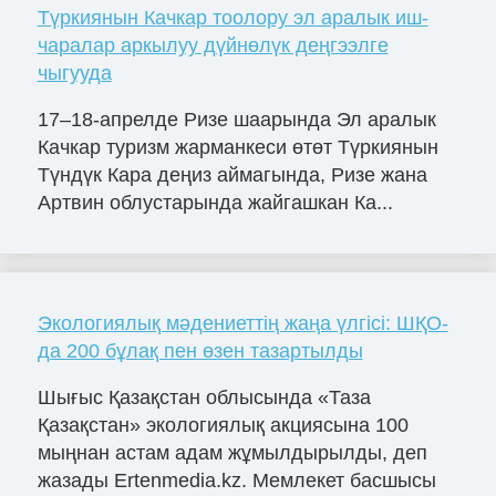
Түркиянын Качкар тоолору эл аралык иш-
чаралар аркылуу дүйнөлүк деңгээлге
чыгууда
17–18-апрелде Ризе шаарында Эл аралык
Качкар туризм жарманкеси өтөт Түркиянын
Түндүк Кара деңиз аймагында, Ризе жана
Артвин облустарында жайгашкан Ка...
Экологиялық мәдениеттің жаңа үлгісі: ШҚО-
да 200 бұлақ пен өзен тазартылды
Шығыс Қазақстан облысында «Таза
Қазақстан» экологиялық акциясына 100
мыңнан астам адам жұмылдырылды, деп
жазады Ertenmedia.kz. Мемлекет басшысы