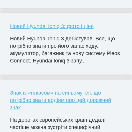
Новий Hyundai Ioniq 3: фото і ціни
Новий Hyundai Ioniq 3 дебютував. Все, що
потрібно знати про його запас ходу,
акумулятор, багажник та нову систему Pleos
Connect. Hyundai Ioniq 3 запу...
Знак із «плюсом» на синьому тлі: що
потрібно знати водіям про цей дорожний
знак
На дорогах європейських країн дедалі
частіше можна зустріти специфічний