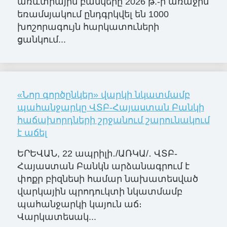
առևտրային բանկերը 2026 թ.-ի առաջին
եռամսյակում ընդգրկվել են 1000
խոշորագույն հարկատուների
ցանկում...
«Նոր գործընկեր» վարկի նկատմամբ
պահանջարկը ՎՏԲ-Հայաստան Բանկի
հաճախորդների շրջանում շարունակում
է աճել
ԵՐԵՎԱՆ, 22 ապրիլի․/ԱՌԿԱ/․ ՎՏԲ-
Հայաստան Բանկն արձանագրում է
փոքր բիզնեսի համար նախատեսված
վարկային պրոդուկտի նկատմամբ
պահանջարկի կայուն աճ։
Վարկատեսակ...