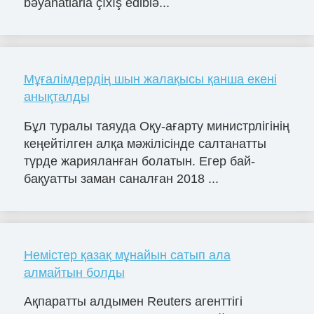
bəyanatlarla çıxış ediblə...
Мұғалімдердің шын жалақысы қанша екені
анықталды
Бұл туралы таяуда Оқу-ағарту министрлігінің
кеңейтілген алқа мәжілісінде салтанатты
түрде жарияланған болатын. Егер бай-
бақуатты заман саналған 2018 ...
Немістер қазақ мұнайын сатып ала
алмайтын болды
Ақпаратты алдымен Reuters агенттігі