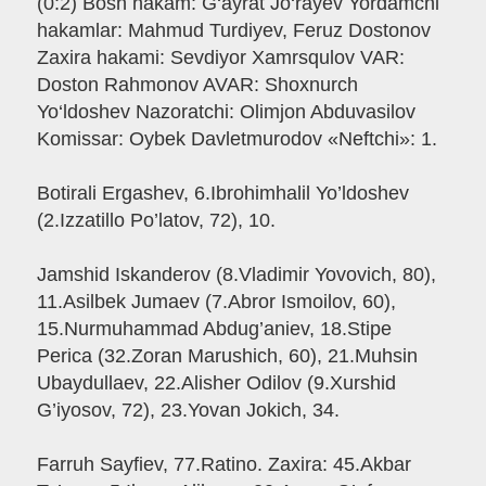
(0:2) Bosh hakam: G‘ayrat Jo‘rayev Yordamchi
hakamlar: Mahmud Turdiyev, Feruz Dostonov
Zaxira hakami: Sevdiyor Xamrsqulov VAR:
Doston Rahmonov AVAR: Shoxnurch
Yo‘ldoshev Nazoratchi: Olimjon Abduvasilov
Komissar: Oybek Davletmurodov «Neftchi»: 1.
Botirali Ergashev, 6.Ibrohimhalil Yo’ldoshev
(2.Izzatillo Po’latov, 72), 10.
Jamshid Iskanderov (8.Vladimir Yovovich, 80),
11.Asilbek Jumaev (7.Abror Ismoilov, 60),
15.Nurmuhammad Abdug’aniev, 18.Stipe
Perica (32.Zoran Marushich, 60), 21.Muhsin
Ubaydullaev, 22.Alisher Odilov (9.Xurshid
G’iyosov, 72), 23.Yovan Jokich, 34.
Farruh Sayfiev, 77.Ratino. Zaxira: 45.Akbar