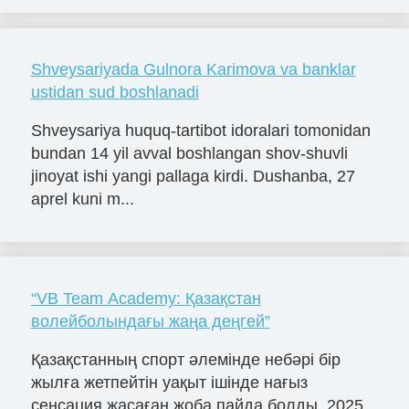
Shveysariyada Gulnora Karimova va banklar
ustidan sud boshlanadi
Shveysariya huquq-tartibot idoralari tomonidan
bundan 14 yil avval boshlangan shov-shuvli
jinoyat ishi yangi pallaga kirdi. Dushanba, 27
aprel kuni m...
“VB Team Academy: Қазақстан
волейболындағы жаңа деңгей”
Қазақстанның спорт әлемінде небәрі бір
жылға жетпейтін уақыт ішінде нағыз
сенсация жасаған жоба пайда болды. 2025