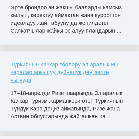
Эрте брондоо эң жакшы бааларды камсыз
кылып, керектүү аймактан жана курорттон
идеалдуу жай табууну да жеңилдетет
Саякатчылар жайкы эс алуу пландарын ...
Түркиянын Качкар тоолору эл аралык иш-
чаралар аркылуу дүйнөлүк деңгээлге
чыгууда
17–18-апрелде Ризе шаарында Эл аралык
Качкар туризм жарманкеси өтөт Түркиянын
Түндүк Кара деңиз аймагында, Ризе жана
Артвин облустарында жайгашкан Ка...