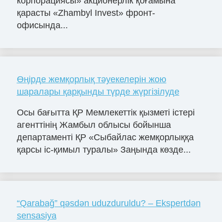
корпорациясы» акционерлік қоғамына
қарасты «Zhambyl Invest» фронт-
офисында...
Өңірде жемқорлық тәуекелерін жою
шаралары қарқынды түрде жүргізілуде
Осы бағытта ҚР Мемлекеттік қызметі істері
агенттінің Жамбыл облысы бойынша
департаменті ҚР «Сыбайлас жемқорлыққа
қарсы іс-қимыл туралы» Заңында көзде...
“Qarabağ” qəsdən uduzduruldu? – Ekspertdən
sensasiya