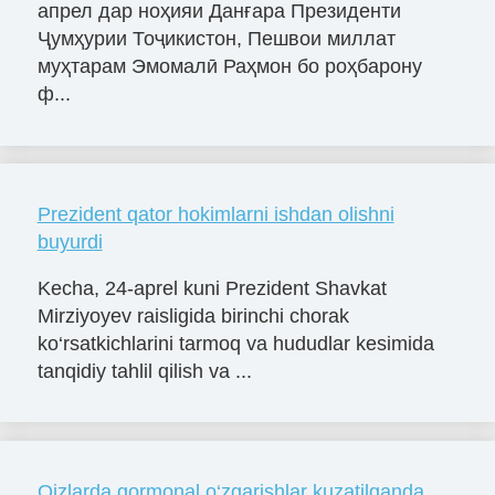
апрел дар ноҳияи Данғара Президенти
Ҷумҳурии Тоҷикистон, Пешвои миллат
муҳтарам Эмомалӣ Раҳмон бо роҳбарону
ф...
Prezident qator hokimlarni ishdan olishni
buyurdi
Kecha, 24-aprel kuni Prezident Shavkat
Mirziyoyev raisligida birinchi chorak
ko‘rsatkichlarini tarmoq va hududlar kesimida
tanqidiy tahlil qilish va ...
Qizlarda gormonal o‘zgarishlar kuzatilganda,