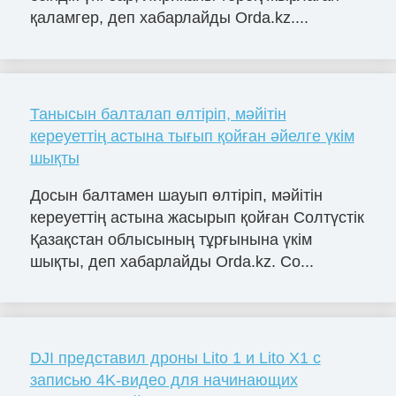
қаламгер, деп хабарлайды Orda.kz....
Танысын балталап өлтіріп, мәйітін
кереуеттің астына тығып қойған әйелге үкім
шықты
Досын балтамен шауып өлтіріп, мәйітін
кереуеттің астына жасырып қойған Солтүстік
Қазақстан облысының тұрғынына үкім
шықты, деп хабарлайды Orda.kz. Со...
DJI представил дроны Lito 1 и Lito X1 с
записью 4K-видео для начинающих