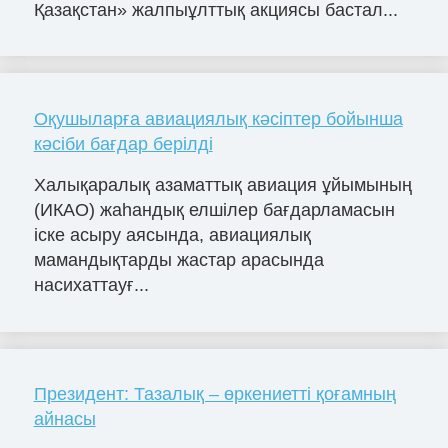
Қазақстан» жалпыұлттық акциясы бастал...
Оқушыларға авиациялық кәсіптер бойынша
кәсіби бағдар берілді
Халықаралық азаматтық авиация ұйымының
(ИКАО) жаһандық елшілер бағдарламасын
іске асыру аясында, авиациялық
мамандықтарды жастар арасында
насихаттауғ...
Президент: Тазалық – өркениетті қоғамның
айнасы