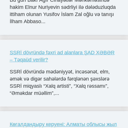
Bu gün Bakı Ağır Cinayətlər Məhkəməsində
hakim Elnur Nuriyevin sədrliyi ilə dələduzluqda
ittiham olunan Yusifov İslam Zal oğlu və tanışı
İlham Abbaso...
SSRİ dövründə fəxri ad alanlara ŞAD XƏBƏR
– Təqaüd verilir?
SSRİ dövründə mədəniyyət, incəsənət, elm,
əmək və digər sahələrdə fərqlənən şəxslərə
SSRİ miqyaslı “Xalq artisti”, “Xalq rəssamı”,
“Əməkdar müəllim”,...
Көгалдандыру керуені: Алматы облысы жыл