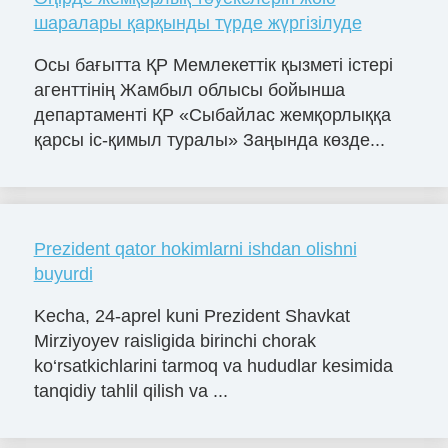
шаралары қарқынды түрде жүргізілуде
Осы бағытта ҚР Мемлекеттік қызметі істері
агенттінің Жамбыл облысы бойынша
департаменті ҚР «Сыбайлас жемқорлыққа
қарсы іс-қимыл туралы» Заңында көзде...
Prezident qator hokimlarni ishdan olishni
buyurdi
Kecha, 24-aprel kuni Prezident Shavkat
Mirziyoyev raisligida birinchi chorak
ko‘rsatkichlarini tarmoq va hududlar kesimida
tanqidiy tahlil qilish va ...