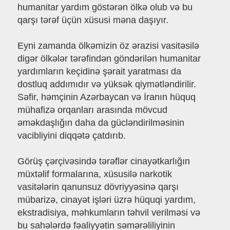
humanitar yardım göstərən ölkə olub və bu
qarşı tərəf üçün xüsusi məna daşıyır.
Eyni zamanda ölkəmizin öz ərazisi vasitəsilə
digər ölkələr tərəfindən göndərilən humanitar
yardımların keçidinə şərait yaratması da
dostluq addımıdır və yüksək qiymətləndirilir.
Səfir, həmçinin Azərbaycan və İranın hüquq
mühafizə orqanları arasında mövcud
əməkdaşlığın daha da gücləndirilməsinin
vacibliyini diqqətə çatdırıb.
Görüş çərçivəsində tərəflər cinayətkarlığın
müxtəlif formalarına, xüsusilə narkotik
vasitələrin qanunsuz dövriyyəsinə qarşı
mübarizə, cinayət işləri üzrə hüquqi yardım,
ekstradisiya, məhkumların təhvil verilməsi və
bu sahələrdə fəaliyyətin səmərəliliyinin