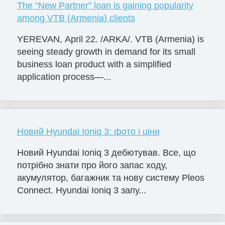
The “New Partner” loan is gaining popularity
among VTB (Armenia) clients
YEREVAN, April 22. /ARKA/. VTB (Armenia) is
seeing steady growth in demand for its small
business loan product with a simplified
application process—...
Новий Hyundai Ioniq 3: фото і ціни
Новий Hyundai Ioniq 3 дебютував. Все, що
потрібно знати про його запас ходу,
акумулятор, багажник та нову систему Pleos
Connect. Hyundai Ioniq 3 запу...