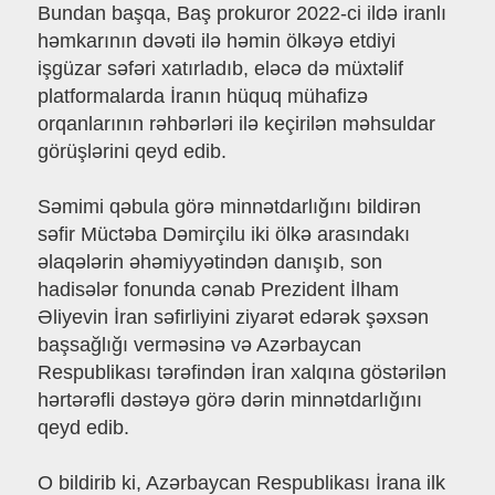
Bundan başqa, Baş prokuror 2022-ci ildə iranlı
həmkarının dəvəti ilə həmin ölkəyə etdiyi
işgüzar səfəri xatırladıb, eləcə də müxtəlif
platformalarda İranın hüquq mühafizə
orqanlarının rəhbərləri ilə keçirilən məhsuldar
görüşlərini qeyd edib.
Səmimi qəbula görə minnətdarlığını bildirən
səfir Müctəba Dəmirçilu iki ölkə arasındakı
əlaqələrin əhəmiyyətindən danışıb, son
hadisələr fonunda cənab Prezident İlham
Əliyevin İran səfirliyini ziyarət edərək şəxsən
başsağlığı verməsinə və Azərbaycan
Respublikası tərəfindən İran xalqına göstərilən
hərtərəfli dəstəyə görə dərin minnətdarlığını
qeyd edib.
O bildirib ki, Azərbaycan Respublikası İrana ilk