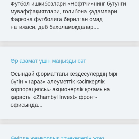
Футбол ишқибозлари «Нефтчи»нинг бугунги
муваффақиятлари, ғолибона қадамлари
Фарғона футболига берилган омад
натижаси, деб баҳоламоқдалар....
Әр азамат үшін маңызды сәт
Осындай форматтағы кездесулердің бірі
бүгін «Тараз» әлеуметтік кәсіпкерлік
корпорациясы» акционерлік қоғамына
қарасты «Zhambyl Invest» фронт-
офисында...
Өңірде жемқорлық тәуекелерін жою