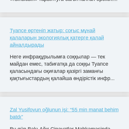
Туапсе өртеніп жатыр: соғыс мұнай
қалаларын экологиялық қатерге қалай
айналдырады
Неге инфрақұрылымға соққылар — тек
майдан емес, табиғатқа да соққы Туапсе
қаласындағы оқиғалар қазіргі заманғы
қақтығыстардың қалайша өндірістік инфр...
Zal Yusifovun oğlunun işi: “55 min manat behim
batdı”