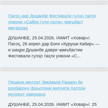
Пагоҳ дар Душанбе Фестивали гулҳо таҳти
унвони «Сайри гули лола» ҷамъбаст
мегардад
ДУШАНБЕ, 25.04.2026. /АМИТ «Ховар»/.
Пагоҳ, 26 апрел дар Боғи «Куруши Кабир» —
и шаҳри Душанбе даври ҷамъбастии
Фестивали гулҳо таҳти унвони «С...
Пешвои миллат Эмомалӣ Раҳмон бо
роҳбарону фаъолони вилояти Хатлон
мулоқот намуданд
ДУШАНБЕ, 25.04.2026. /АМИТ «Ховар»/. 25