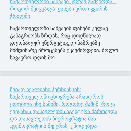
საქართველოში საწვავი კვლავ გაძვირდა –
როგორ შეიცვალა ფასები ერთი კვირის
ჭრილში
საქართველოში საწვავის ფასები კვლავ
განაგრძობს ზრდას, რაც დიდწილად
გლობალურ ენერგეტიკულ ბაზრებზე
მიმდინარე პროცესებს უკავშირდება. ბოლო
სავაჭრო დღის მო...
ზვიად ავალიანი ჰერჩინსკის:
საქართველოში ცხოვრება არასდროს
ყოფილა ისე საშიში, როგორც მაშინ, როცა
ქვეყანას დასავლეთის აგენტურა მართავდა
და დასავლეთის ბიუროკრატია მას
„დემოკრატიის შუქურას“ უწოდებდა