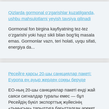
Qizlarda gormonal o‘zgarishlar kuzatilganda,
ushbu mahsulotlarni yeyish tavsiya qilinadi
Gormonal fon birgina kayfiyatning tez-tez
o‘zgarishi yoki hayz sikli bilan bog‘liq masala
emas. Gormonlar vazn, teri holati, uyqu sifati,
energiya da...
Ресейге қарсы 20-шы санкциялар пакеті:
Еуропа ең ауыр жерден соққы беруде
ЕО-ның 20-шы санкциялар пакеті енді жай
саяси сигналдар туралы емес — бұл
Ресейдің бүкіл экспорттық жүйесінің
«тынысын» тарылтуға бағытталған әрекет....