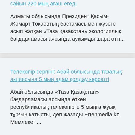
сайын 220 мың ағаш егеді
Алматы облысында Президент Қасым-
Жомарт Тоқаевтың бастамасымен жүзеге
асып жатқан «Таза Қазақстан» экологиялық
бағдарламасы аясында ауқымды шара өтті...
Телекөпір серпіні: Абай облысында тазалық
акциясына 5 мың адам қолдау көрсетті
Абай облысында «Таза Қазақстан»
бағдарламасы аясында өткен
республикалық телекөпірге 5 мыңға жуық
тұрғын қатысты, деп жазады Ertenmedia.kz.
Мемлекет ...