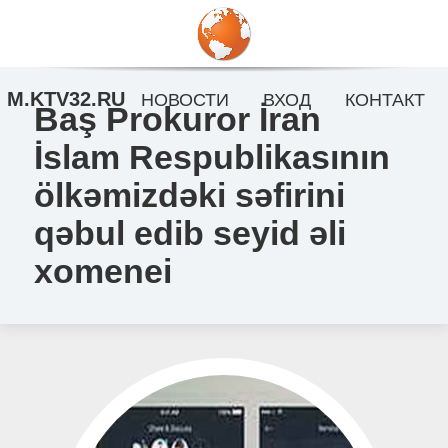
M.KTV32.RU
НОВОСТИ
ВХОД
КОНТАКТ
Baş Prokuror İran
İslam Respublikasının
ölkəmizdəki səfirini
qəbul edib seyid əli
xomenei