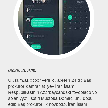
08:39, 26 Апр.
Ulusum.az xəbər verir ki, aprelin 24-də Baş
prokuror Kamran Əliyev İran İslam
Respublikasının Azərbaycandakı fövqəladə və
səlahiyyətli səfiri Müctəba Dəmirçilunu qəbul
edib.Baş prokuror ilk növbədə, İran İslam