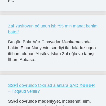
и...
Zal Yusifovun oğlunun işi: “55 min manat behim
batdı”
Bu gün Bakı Ağır Cinayətlər Məhkəməsində
hakim Elnur Nuriyevin sədrliyi ilə dələduzluqda
ittiham olunan Yusifov İslam Zal oğlu və tanışı
İlham Abbaso...
SSRİ dövründə fəxri ad alanlara ŞAD XƏBƏR
– Təqaüd verilir?
SSRİ dövründə mədəniyyət, incəsənət, elm,