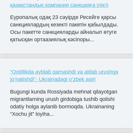
қазақстандық компания санкцияға ілікті
Еуропалық одақ 23 сәуірде Ресейге қарсы
санкциялардың кезекті пакетін қабылдады.
Осы пакетте санкцияларды айналып өтуге
қатысқан ортаазиялық кәсіпоры...
“Qotillikda ayblab qamashdi va aldab urushga
jo‘natishdi”- Ukrainadagi o‘zbek asiri
Bugungi kunda Rossiyada mehnat qilayotgan
migrantlarning urush girdobiga tushib qolishi
odatiy holga aylanib bormoqda. Ukrainaning
“Xochu jit” loyiha...