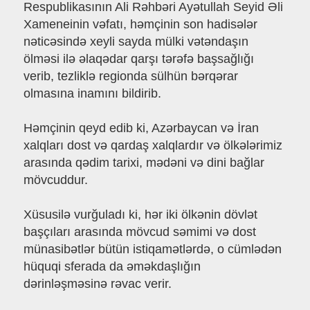
Respublikasının Ali Rəhbəri Ayətullah Seyid Əli
Xameneinin vəfatı, həmçinin son hadisələr
nəticəsində xeyli sayda mülki vətəndaşın
ölməsi ilə əlaqədar qarşı tərəfə başsağlığı
verib, tezliklə regionda sülhün bərqərar
olmasına inamını bildirib.
Həmçinin qeyd edib ki, Azərbaycan və İran
xalqları dost və qardaş xalqlardır və ölkələrimiz
arasında qədim tarixi, mədəni və dini bağlar
mövcuddur.
Xüsusilə vurğuladı ki, hər iki ölkənin dövlət
başçıları arasında mövcud səmimi və dost
münasibətlər bütün istiqamətlərdə, o cümlədən
hüquqi sferada da əməkdaşlığın
dərinləşməsinə rəvac verir.