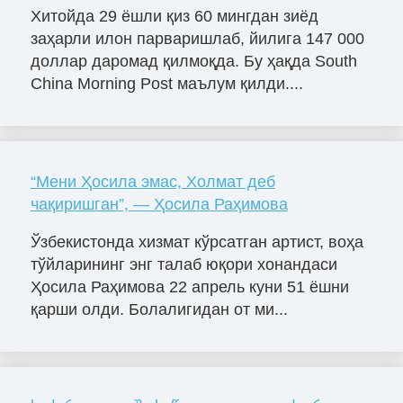
Хитойда 29 ёшли қиз 60 мингдан зиёд
заҳарли илон парваришлаб, йилига 147 000
доллар даромад қилмоқда. Бу ҳақда South
China Morning Post маълум қилди....
“Мени Ҳосила эмас, Холмат деб
чақиришган”, — Ҳосила Раҳимова
Ўзбекистонда хизмат кўрсатган артист, воҳа
тўйларининг энг талаб юқори хонандаси
Ҳосила Раҳимова 22 апрель куни 51 ёшни
қарши олди. Болалигидан от ми...