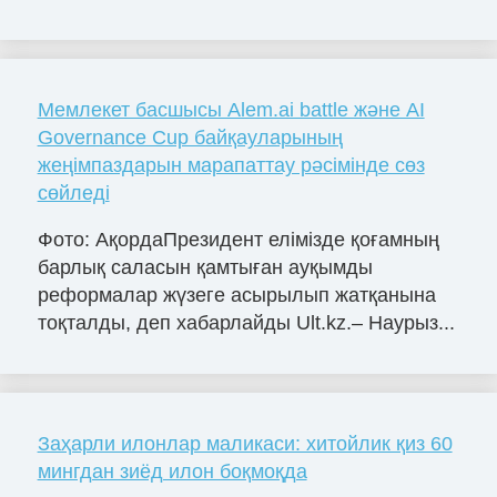
Мемлекет басшысы Alem.ai battle және AI
Governance Cup байқауларының
жеңімпаздарын марапаттау рәсімінде сөз
сөйледі
Фото: АқордаПрезидент елімізде қоғамның
барлық саласын қамтыған ауқымды
реформалар жүзеге асырылып жатқанына
тоқталды, деп хабарлайды Ult.kz.– Наурыз...
Заҳарли илонлар маликаси: хитойлик қиз 60
мингдан зиёд илон боқмоқда