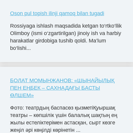
Oson pul topish ilinji qamoq bilan tugadi
Rossiyaga ishlash maqsadida ketgan to‘rtko‘llik
Olimboy (ismi o‘zgartirilgan) jinoiy ish va harbiy
harakatlar girdobiga tushib qoldi. Ma’lum
bo‘lishi...
БОЛАТ МОМЫНЖАНОВ: «ШЫНАЙЫЛЫҚ
ПЕН ЕҢБЕК – САХНАДАҒЫ БАСТЫ
ӨЛШЕМ»
Фото: театрдың баспасөз қызметіҚуыршақ
театры – көпшілік үшін балалық шақтың ең
жылы естеліктерімен астасқан, сырт көзге
жеңіл әрі көңілді көрінетін ...