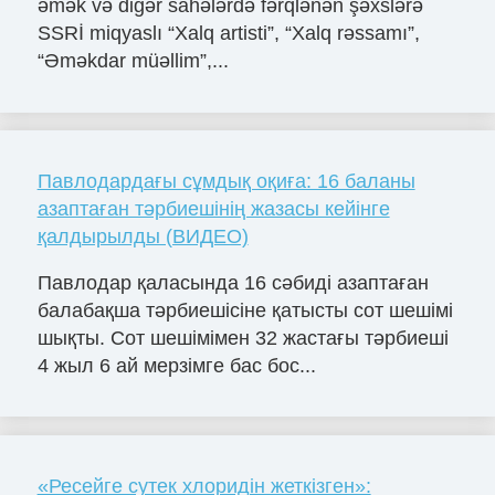
əmək və digər sahələrdə fərqlənən şəxslərə
SSRİ miqyaslı “Xalq artisti”, “Xalq rəssamı”,
“Əməkdar müəllim”,...
Павлодардағы сұмдық оқиға: 16 баланы
азаптаған тәрбиешінің жазасы кейінге
қалдырылды (ВИДЕО)
Павлодар қаласында 16 сәбиді азаптаған
балабақша тәрбиешісіне қатысты сот шешімі
шықты. Сот шешімімен 32 жастағы тәрбиеші
4 жыл 6 ай мерзімге бас бос...
«Ресейге сутек хлоридін жеткізген»: