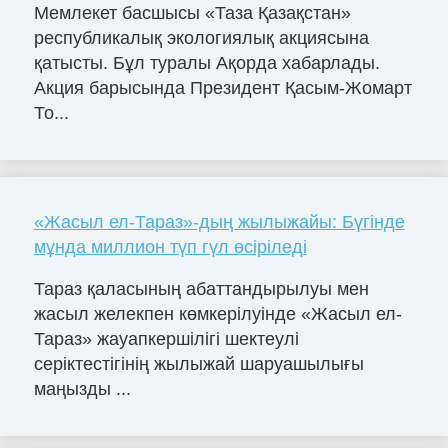
Мемлекет басшысы «Таза Қазақстан»
республикалық экологиялық акциясына
қатысты. Бұл туралы Ақорда хабарлады.
Акция барысында Президент Қасым-Жомарт
То...
«Жасыл ел-Тараз»-дың жылыжайы: Бүгінде
мұнда миллион түп гүл өсіріледі
Тараз қаласының абаттандырылуы мен
жасыл желекпен көмкерілуінде «Жасыл ел-
Тараз» жауапкершілігі шектеулі
серіктестігінің жылыжай шаруашылығы
маңызды ...