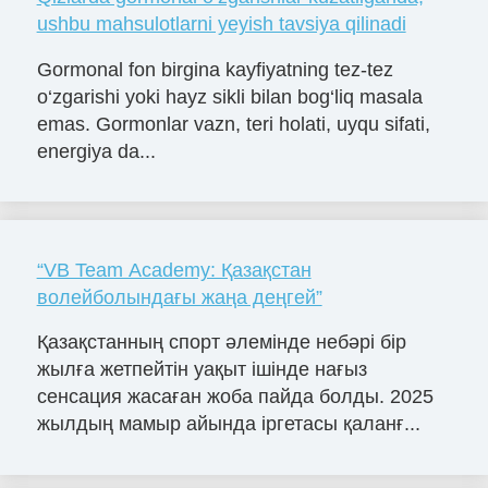
ushbu mahsulotlarni yeyish tavsiya qilinadi
Gormonal fon birgina kayfiyatning tez-tez
o‘zgarishi yoki hayz sikli bilan bog‘liq masala
emas. Gormonlar vazn, teri holati, uyqu sifati,
energiya da...
“VB Team Academy: Қазақстан
волейболындағы жаңа деңгей”
Қазақстанның спорт әлемінде небәрі бір
жылға жетпейтін уақыт ішінде нағыз
сенсация жасаған жоба пайда болды. 2025
жылдың мамыр айында іргетасы қаланғ...