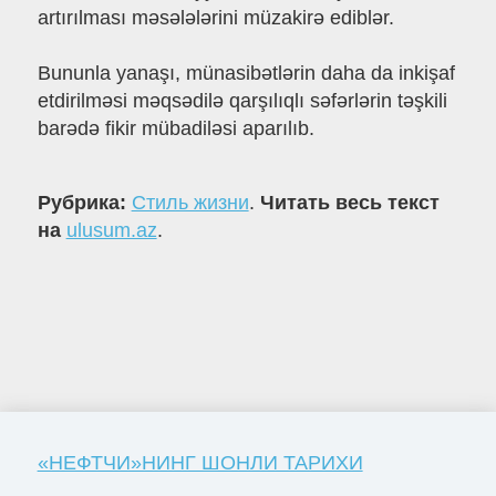
artırılması məsələlərini müzakirə ediblər.
Bununla yanaşı, münasibətlərin daha da inkişaf
etdirilməsi məqsədilə qarşılıqlı səfərlərin təşkili
barədə fikir mübadiləsi aparılıb.
Рубрика:
Стиль жизни
.
Читать весь текст
на
ulusum.az
.
«НЕФТЧИ»НИНГ ШОНЛИ ТАРИХИ