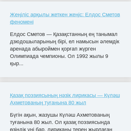
Жеңіліс арқылы жеткен жеңіс: Елдос Сметов
феномені
Елдос Сметов — Қазақстанның ең танымал
дзюдошыларының бірі, ел намысын әлемдік
аренада абыроймен қорғап жүрген
Олимпиада чемпионы. Ол 1992 жылы 9
қыр...
Қазақ поэзиясының нәзік лирикасы — Күләш
Ахметованың туғанына 80 жыл
Бүгін ақын, жазушы Күләш Ахметованың
туғанына 80 жыл. Ол қазақ поэзиясында
өзіндік үні бар, лириканы терең жырлаған