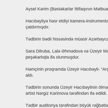
Aysel Kərim (Bəstəkarlar İttifaqının Mətbua
Hacıbəyliyə həsr etdiyi kamera-instrumental
çatdırmışdır.
Tədbirin bədii hissəsində müasir Azərbaycan
Sara Dilruba, Lalə Əhmədova və Üzeyir Məm
peşəkarlıqla ifa olunmuşdur.
Həmçinin proqramda Üzeyir Hacıbəyli- “Arş
aldı.
Tədbirin sonunda Üzeyir Hacıbəylinin ölmə
artist Nərgiz Kərimova tərəfindən ifa edildi.
Tədbir auditoriya tərəfindən böyük rəğbətlə