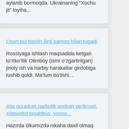
aylanib bormoqda. Ukrainaning “Xochu
jit” loyiha...
Oson pul topish ilinji qamoq bilan tugadi
Rossiyaga ishlash maqsadida ketgan
to‘rtko‘llik Olimboy (ismi o‘zgartirilgan)
jinoiy ish va harbiy harakatlar girdobiga
tushib qoldi. Ma’lum bo‘lishi...
Ailə qurarkən narkotik testinin verilməsi:
Xilasedici təşəbbüs, yoxsa...
Hazırda ölkəmizdə nikaha daxil olmaq