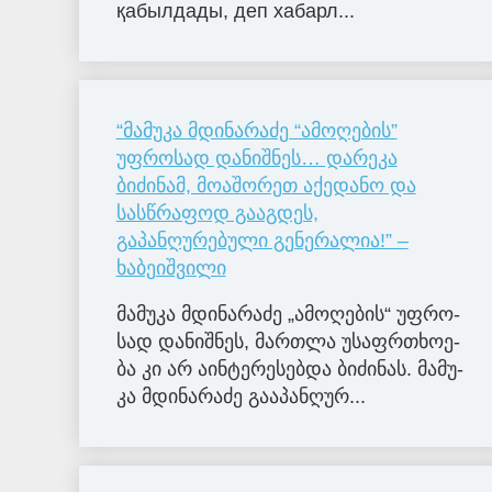
қабылдады, деп хабарл...
“მამუკა მდინარაძე “ამოღების”
უფროსად დანიშნეს… დარეკა
ბიძინამ, მოაშორეთ აქედანო და
სასწრაფოდ გააგდეს,
გაპანღურებული გენერალია!” –
ხაბეიშვილი
მა­მუ­კა მდი­ნა­რა­ძე „ამო­ღე­ბის“ უფ­რო­
სად და­ნიშ­ნეს, მარ­თლა უსაფრ­თხო­ე­
ბა კი არ აინ­ტე­რე­სებ­და ბი­ძი­ნას. მა­მუ­
კა მდი­ნა­რა­ძე გა­ა­პან­ღუ­რ...