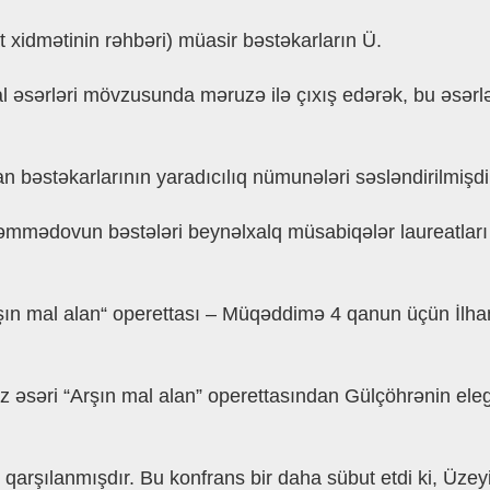
t xidmətinin rəhbəri) müasir bəstəkarların Ü.
 əsərləri mövzusunda məruzə ilə çıxış edərək, bu əsərlər
 bəstəkarlarının yaradıcılıq nümunələri səsləndirilmişdi
mədovun bəstələri beynəlxalq müsabiqələr laureatları v
ın mal alan“ operettası – Müqəddimə 4 qanun üçün İlham
z əsəri “Arşın mal alan” operettasından Gülçöhrənin ele
 qarşılanmışdır. Bu konfrans bir daha sübut etdi ki, Üze