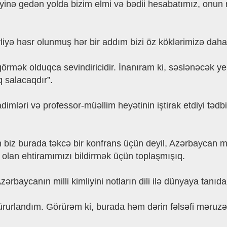
leyinə gedən yolda bizim elmi və bədii hesabatımız, onu
liyə həsr olunmuş hər bir addım bizi öz köklərimizə daha
rmək olduqca sevindiricidir. İnanıram ki, səslənəcək yeni
q salacaqdır”.
imləri və professor-müəllim heyətinin iştirak etdiyi tədbir
u gün biz burada təkcə bir konfrans üçün deyil, Azərbaycan 
 olan ehtiramımızı bildirmək üçün toplaşmışıq.
ərbaycanın milli kimliyini notların dili ilə dünyaya tanıda
rurlandım. Görürəm ki, burada həm dərin fəlsəfi məruzələ