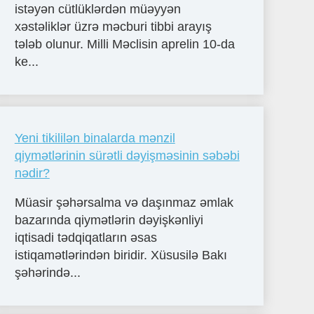
istəyən cütlüklərdən müəyyən
xəstəliklər üzrə məcburi tibbi arayış
tələb olunur. Milli Məclisin aprelin 10-da
ke...
Yeni tikililən binalarda mənzil
qiymətlərinin sürətli dəyişməsinin səbəbi
nədir?
Müasir şəhərsalma və daşınmaz əmlak
bazarında qiymətlərin dəyişkənliyi
iqtisadi tədqiqatların əsas
istiqamətlərindən biridir. Xüsusilə Bakı
şəhərində...