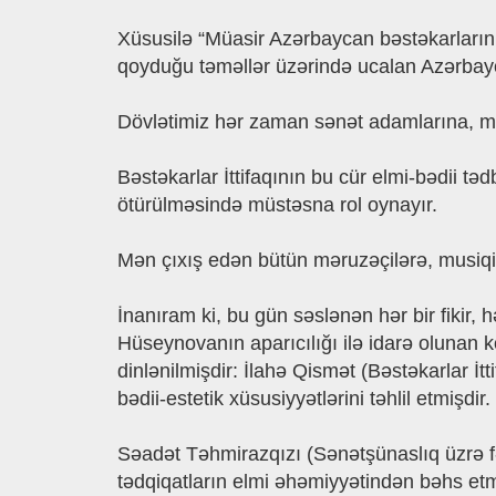
Xüsusilə “Müasir Azərbaycan bəstəkarlarının
qoyduğu təməllər üzərində ucalan Azərbayc
​Dövlətimiz hər zaman sənət adamlarına, mə
Bəstəkarlar İttifaqının bu cür elmi-bədii tə
ötürülməsində müstəsna rol oynayır.
Mən çıxış edən bütün məruzəçilərə, musiqi 
İnanıram ki, bu gün səslənən hər bir fikir
Hüseynovanın aparıcılığı ilə idarə olunan 
dinlənilmişdir: İlahə Qismət (Bəstəkarlar İt
bədii-estetik xüsusiyyətlərini təhlil etmişdir.
Səadət Təhmirazqızı (Sənətşünaslıq üzrə fə
tədqiqatların elmi əhəmiyyətindən bəhs etm