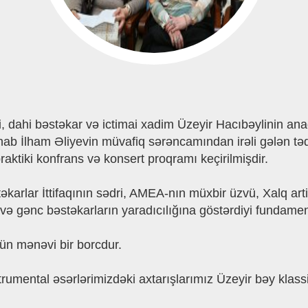
, dahi bəstəkar və ictimai xadim Üzeyir Hacıbəylinin anad
ab İlham Əliyevin müvafiq sərəncamından irəli gələn təd
raktiki konfrans və konsert proqramı keçirilmişdir.
əkarlar İttifaqının sədri, AMEA-nın müxbir üzvü, Xalq arti
 və gənc bəstəkarların yaradıcılığına göstərdiyi fundament
çün mənəvi bir borcdur.
rumental əsərlərimizdəki axtarışlarımız Üzeyir bəy klass