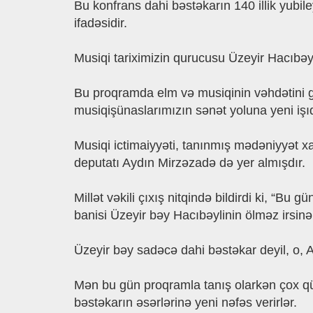
Bu konfrans dahi bəstəkarın 140 illik yubi
ifadəsidir.
Musiqi tariximizin qurucusu Üzeyir Hacıbəy
Bu proqramda elm və musiqinin vəhdətini gö
musiqişünaslarımızın sənət yoluna yeni işı
Musiqi ictimaiyyəti, tanınmış mədəniyyət xad
deputatı Aydın Mirzəzadə də yer almışdır.
Millət vəkili çıxış nitqində bildirdi ki, “B
banisi Üzeyir bəy Hacıbəylinin ölməz irsinə
Üzeyir bəy sadəcə dahi bəstəkar deyil, o, Az
​Mən bu gün proqramla tanış olarkən çox qü
bəstəkarın əsərlərinə yeni nəfəs verirlər.