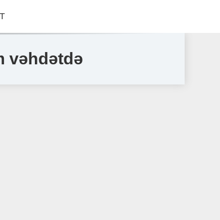
Т
lm vəhdətdə