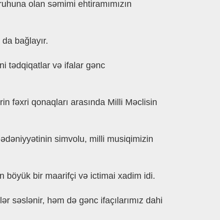
n ruhuna olan səmimi ehtiramımızın
 da bağlayır.
 tədqiqatlar və ifalar gənc
in fəxri qonaqları arasında Milli Məclisin
mədəniyyətinin simvolu, milli musiqimizin
n böyük bir maarifçi və ictimai xadim idi.
r səslənir, həm də gənc ifaçılarımız dahi