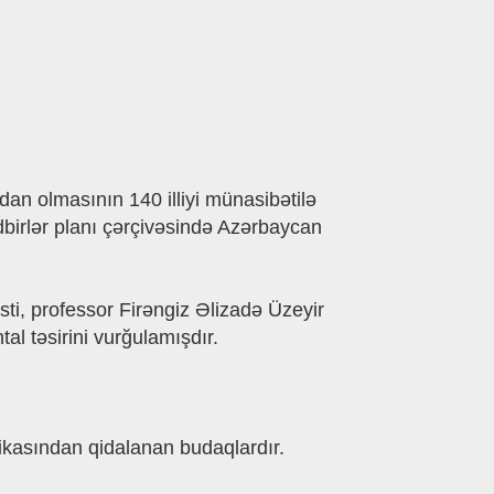
an olmasının 140 illiyi münasibətilə
birlər planı çərçivəsində Azərbaycan
sti, professor Firəngiz Əlizadə Üzeyir
al təsirini vurğulamışdır.
ikasından qidalanan budaqlardır.