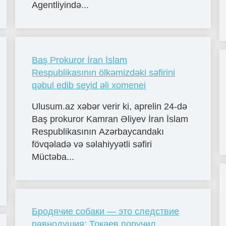
Agentliyində...
Baş Prokuror İran İslam
Respublikasının ölkəmizdəki səfirini
qəbul edib seyid əli xomenei
Ulusum.az xəbər verir ki, aprelin 24-də
Baş prokuror Kamran Əliyev İran İslam
Respublikasının Azərbaycandakı
fövqəladə və səlahiyyətli səfiri
Müctəba...
Бродячие собаки — это следствие
равнодушия: Токаев поручил