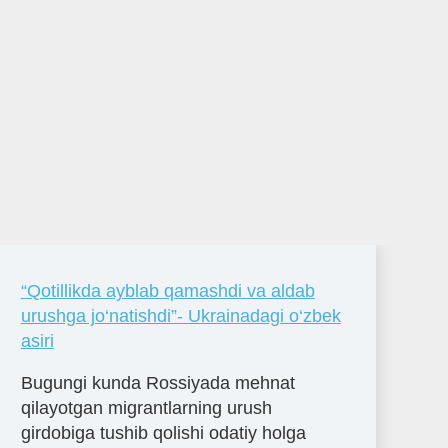
“Qotillikda ayblab qamashdi va aldab
urushga jo‘natishdi”- Ukrainadagi o‘zbek
asiri
Bugungi kunda Rossiyada mehnat
qilayotgan migrantlarning urush
girdobiga tushib qolishi odatiy holga