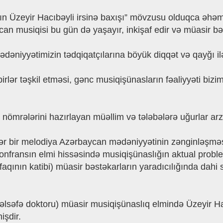
 Üzeyir Hacıbəyli irsinə baxışı” mövzusu olduqca əhəmiyy
an musiqisi bu gün də yaşayır, inkişaf edir və müasir b
dəniyyətimizin tədqiqatçılarına böyük diqqət və qayğı il
dbirlər təşkil etməsi, gənc musiqişünasların fəaliyyəti biz
nömrələrini hazırlayan müəllim və tələbələrə uğurlar ar
, hər bir melodiya Azərbaycan mədəniyyətinin zənginləşm
konfransın elmi hissəsində musiqişünaslığın aktual proble
tifaqının katibi) müasir bəstəkarların yaradıcılığında dah
lsəfə doktoru) müasir musiqişünaslıq elmində Üzeyir Hacı
işdir.