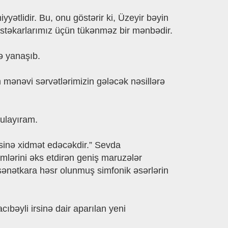
ətlidir. Bu, onu göstərir ki, Üzeyir bəyin
əstəkarlarımız üçün tükənməz bir mənbədir.
ə yanaşıb.
im mənəvi sərvətlərimizin gələcək nəsillərə
zulayıram.
əsinə xidmət edəcəkdir.” Sevda
mlərini əks etdirən geniş maruzələr
i sənətkara həsr olunmuş simfonik əsərlərin
bəyli irsinə dair aparılan yeni