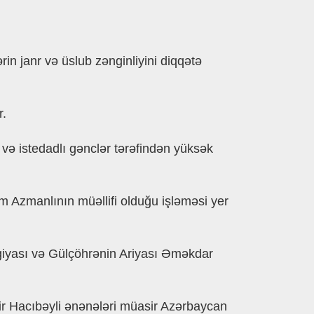
in janr və üslub zənginliyini diqqətə
r.
ə istedadlı gənclər tərəfindən yüksək
 Azmanlının müəllifi olduğu işləməsi yer
giyası və Gülçöhrənin Ariyası Əməkdar
yir Hacıbəyli ənənələri müasir Azərbaycan