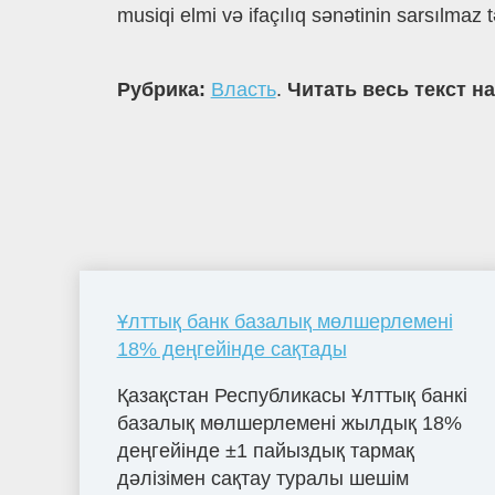
musiqi elmi və ifaçılıq sənətinin sarsılmaz t
Рубрика:
Власть
.
Читать весь текст н
Ұлттық банк базалық мөлшерлемені
18% деңгейінде сақтады
Қазақстан Республикасы Ұлттық банкі
базалық мөлшерлемені жылдық 18%
деңгейінде ±1 пайыздық тармақ
дәлізімен сақтау туралы шешім