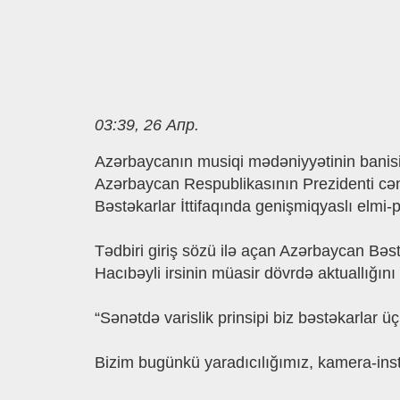
03:39, 26 Апр.
​Azərbaycanın musiqi mədəniyyətinin banisi
Azərbaycan Respublikasının Prezidenti cən
Bəstəkarlar İttifaqında genişmiqyaslı elmi-p
Tədbiri giriş sözü ilə açan Azərbaycan Bəst
Hacıbəyli irsinin müasir dövrdə aktuallığını
“Sənətdə varislik prinsipi biz bəstəkarlar ü
Bizim bugünkü yaradıcılığımız, kamera-inst