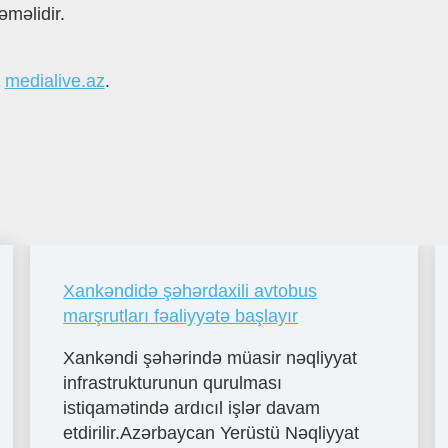
əməlidir.
а
medialive.az
.
Xankəndidə şəhərdaxili avtobus
marşrutları fəaliyyətə başlayır
Xankəndi şəhərində müasir nəqliyyat
infrastrukturunun qurulması
istiqamətində ardıcıl işlər davam
etdirilir.Azərbaycan Yerüstü Nəqliyyat