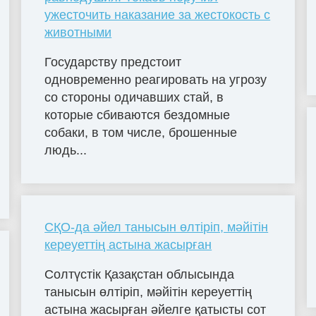
ужесточить наказание за жестокость с
животными
Государству предстоит
одновременно реагировать на угрозу
со стороны одичавших стай, в
которые сбиваются бездомные
собаки, в том числе, брошенные
людь...
СҚО-да әйел танысын өлтіріп, мәйітін
кереуеттің астына жасырған
Солтүстік Қазақстан облысында
танысын өлтіріп, мәйітін кереуеттің
астына жасырған әйелге қатысты сот