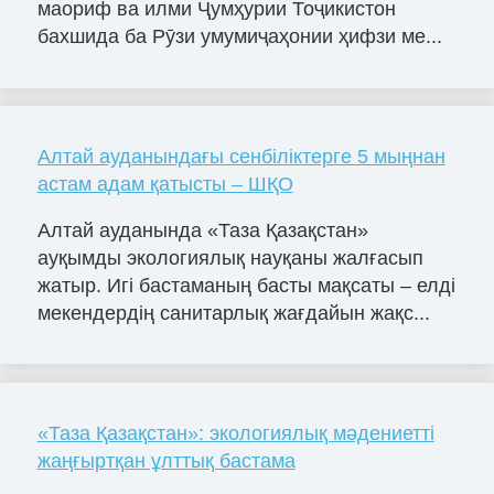
маориф ва илми Ҷумҳурии Тоҷикистон
бахшида ба Рӯзи умумиҷаҳонии ҳифзи ме...
Алтай ауданындағы сенбіліктерге 5 мыңнан
астам адам қатысты – ШҚО
Алтай ауданында «Таза Қазақстан»
ауқымды экологиялық науқаны жалғасып
жатыр. Игі бастаманың басты мақсаты – елді
мекендердің санитарлық жағдайын жақс...
«Таза Қазақстан»: экологиялық мәдениетті
жаңғыртқан ұлттық бастама