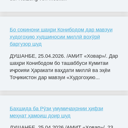
Бо сокинони шаҳри Конибодом дар мавзуи
худогоҳию худшиносии миллӣ вохӯрӣ
баргузор шуд
ДУШАНБЕ, 25.04.2026. /АМИТ «Ховар»/. Дар
шаҳри Конибодом бо ташаббуси Кумитаи
иҷроияи Ҳаракати ваҳдати миллӣ ва эҳёи
Тоҷикистон дар мавзуи «Худогоҳию...
Бахшида ба Рӯзи умумиҷаҳонии ҳифзи
меҳнат ҳамоиш доир шуд
ДУШАНБЕ, 25.04.2026 /АМИТ «Ховар»/. 23