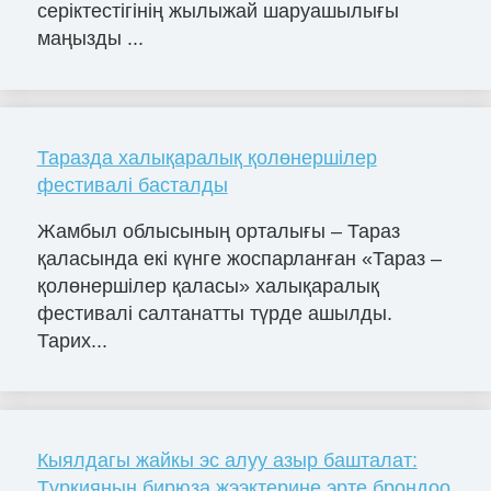
серіктестігінің жылыжай шаруашылығы
маңызды ...
Таразда халықаралық қолөнершілер
фестивалі басталды
Жамбыл облысының орталығы – Тараз
қаласында екі күнге жоспарланған «Тараз –
қолөнершілер қаласы» халықаралық
фестивалі салтанатты түрде ашылды.
Тарих...
Кыялдагы жайкы эс алуу азыр башталат:
Түркиянын бирюза жээктерине эрте брондоо