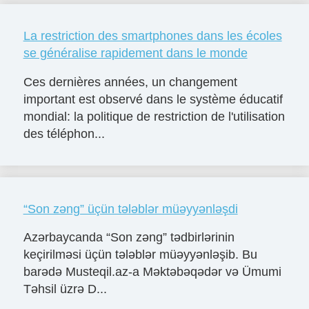
La restriction des smartphones dans les écoles
se généralise rapidement dans le monde
Ces dernières années, un changement
important est observé dans le système éducatif
mondial: la politique de restriction de l'utilisation
des téléphon...
“Son zəng” üçün tələblər müəyyənləşdi
Azərbaycanda “Son zəng” tədbirlərinin
keçirilməsi üçün tələblər müəyyənləşib. Bu
barədə Musteqil.az-a Məktəbəqədər və Ümumi
Təhsil üzrə D...