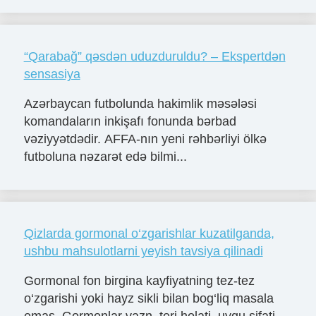
“Qarabağ” qəsdən uduzduruldu? – Ekspertdən
sensasiya
Azərbaycan futbolunda hakimlik məsələsi
komandaların inkişafı fonunda bərbad
vəziyyətdədir. AFFA-nın yeni rəhbərliyi ölkə
futboluna nəzarət edə bilmi...
Qizlarda gormonal o‘zgarishlar kuzatilganda,
ushbu mahsulotlarni yeyish tavsiya qilinadi
Gormonal fon birgina kayfiyatning tez-tez
o‘zgarishi yoki hayz sikli bilan bog‘liq masala