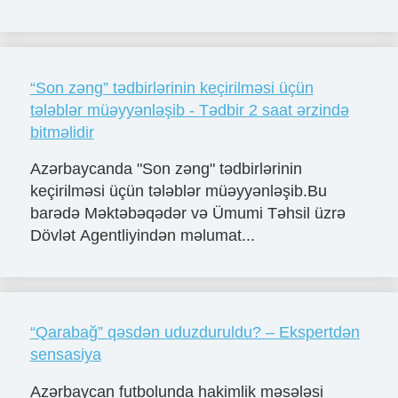
“Son zəng” tədbirlərinin keçirilməsi üçün
tələblər müəyyənləşib - Tədbir 2 saat ərzində
bitməlidir
Azərbaycanda "Son zəng" tədbirlərinin
keçirilməsi üçün tələblər müəyyənləşib.Bu
barədə Məktəbəqədər və Ümumi Təhsil üzrə
Dövlət Agentliyindən məlumat...
“Qarabağ” qəsdən uduzduruldu? – Ekspertdən
sensasiya
Azərbaycan futbolunda hakimlik məsələsi