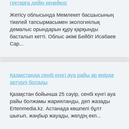
гектарға дейін кеңейеді
Жетісу облысында Мемлекет басшысының
тікелей тапсырмасымен экологиялық
демалыс орындарын құру қарқынды
басталып кетті. Облыс әкімі Бейбіт Исабаев
Сар...
Қазақстанда сенбі күнгі ауа райы әр өңірде
әртүрлі болады
Қазақстан бойынша 25 сәуір, сенбі күнгі ауа
райы болжамы жарияланды, деп жазады
Ertenmedia.kz. Астанада көшпелі бұлт
шығып, жаңбыр жауады, желдің екп...