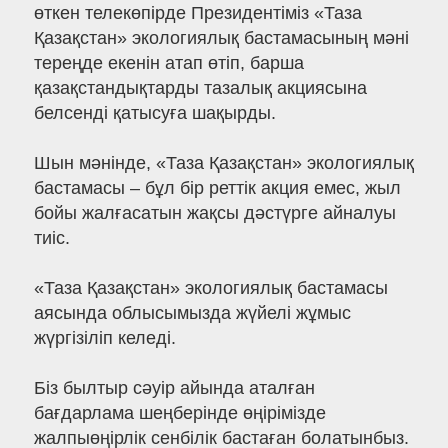
өткен телекөпірде Президентіміз «Таза
Қазақстан» экологиялық бастамасының мәні
тереңде екенін атап өтіп, барша
қазақстандықтарды тазалық акциясына
белсенді қатысуға шақырды.
Шын мәнінде, «Таза Қазақстан» экологиялық
бастамасы – бұл бір реттік акция емес, жыл
бойы жалғасатын жақсы дәстүрге айналуы
тиіс.
«Таза Қазақстан» экологиялық бастамасы
аясында облысымызда жүйелі жұмыс
жүргізіліп келеді.
Біз былтыр сәуір айында аталған
бағдарлама шеңберінде өңірімізде
жалпыөңірлік сенбілік бастаған болатынбыз.