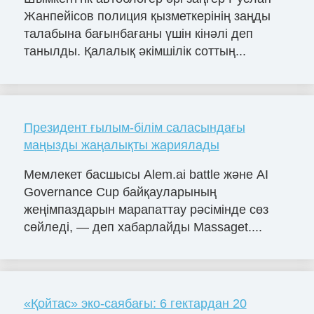
Жанпейісов полиция қызметкерінің заңды
талабына бағынбағаны үшін кінәлі деп
танылды. Қалалық әкімшілік соттың...
Президент ғылым-білім саласындағы
маңызды жаңалықты жариялады
Мемлекет басшысы Alem.ai battle және AI
Governance Cup байқауларының
жеңімпаздарын марапаттау рәсімінде сөз
сөйледі, — деп хабарлайды Massaget....
«Қойтас» эко-саябағы: 6 гектардан 20