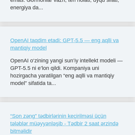
emas. Gormonlar vazn, teri holati, uyqu sifati,
energiya da...
OpenAI taqdim etadi: GPT-5.5 — eng aqlli va
mantiqiy model
OpenAI o‘zining yangi sun’iy intellekt modeli —
GPT-5.5 ni e’lon qildi. Kompaniya uni
hozirgacha yaratilgan “eng aqlli va mantiqiy
model” sifatida ta...
“Son zəng” tədbirlərinin keçirilməsi üçün
tələblər müəyyənləşib - Tədbir 2 saat ərzində
bitməlidir