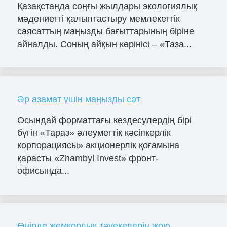
Қазақстанда соңғы жылдары экологиялық
мәдениетті қалыптастыру мемлекеттік
саясаттың маңызды бағыттарының біріне
айналды. Соның айқын көрінісі – «Таза...
Әр азамат үшін маңызды сәт
Осындай форматтағы кездесулердің бірі
бүгін «Тараз» әлеуметтік кәсіпкерлік
корпорациясы» акционерлік қоғамына
қарасты «Zhambyl Invest» фронт-
офисында...
Өңірде жемқорлық тәуекелерін жою