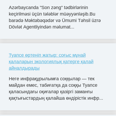
Azərbaycanda "Son zəng" tədbirlərinin
keçirilməsi üçün tələblər müəyyənləşib.Bu
barədə Məktəbəqədər və Ümumi Təhsil üzrə
Dövlət Agentliyindən məlumat...
Туапсе өртеніп жатыр: соғыс мұнай
қалаларын экологиялық қатерге қалай
айналдырады
Неге инфрақұрылымға соққылар — тек
майдан емес, табиғатқа да соққы Туапсе
қаласындағы оқиғалар қазіргі заманғы
қақтығыстардың қалайша өндірістік инфр...