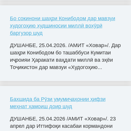
Бо сокинони шаҳри Конибодом дар мавзуи
худогоҳию худшиносии миллӣ вохӯрӣ
баргузор шуд
ДУШАНБЕ, 25.04.2026. /АМИТ «Ховар»/. Дар
шаҳри Конибодом бо ташаббуси Кумитаи
иҷроияи Ҳаракати ваҳдати миллӣ ва эҳёи
Тоҷикистон дар мавзуи «Худогоҳию...
Бахшида ба Рӯзи умумиҷаҳонии ҳифзи
меҳнат ҳамоиш доир шуд
ДУШАНБЕ, 25.04.2026 /АМИТ «Ховар»/. 23
апрел дар Иттифоқи касабаи кормандони