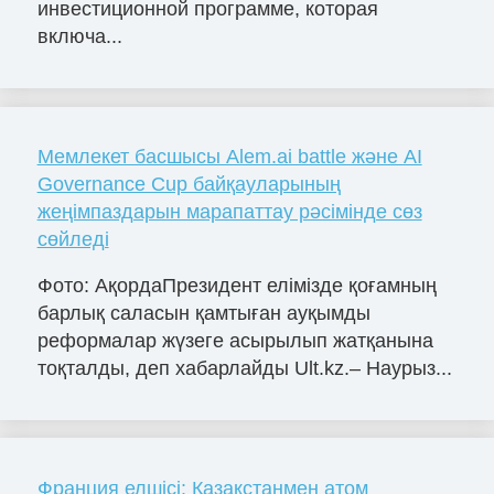
инвестиционной программе, которая
включа...
Мемлекет басшысы Alem.ai battle және AI
Governance Cup байқауларының
жеңімпаздарын марапаттау рәсімінде сөз
сөйледі
Фото: АқордаПрезидент елімізде қоғамның
барлық саласын қамтыған ауқымды
реформалар жүзеге асырылып жатқанына
тоқталды, деп хабарлайды Ult.kz.– Наурыз...
Франция елшісі: Қазақстанмен атом