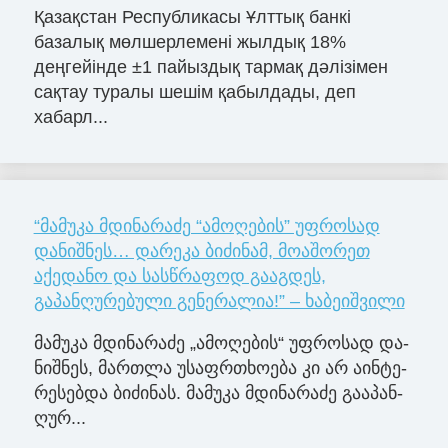
Қазақстан Республикасы Ұлттық банкі
базалық мөлшерлемені жылдық 18%
деңгейінде ±1 пайыздық тармақ дәлізімен
сақтау туралы шешім қабылдады, деп
хабарл...
“მამუკა მდინარაძე “ამოღების” უფროსად
დანიშნეს… დარეკა ბიძინამ, მოაშორეთ
აქედანო და სასწრაფოდ გააგდეს,
გაპანღურებული გენერალია!” – ხაბეიშვილი
მა­მუ­კა მდი­ნა­რა­ძე „ამო­ღე­ბის“ უფ­რო­სად და­
ნიშ­ნეს, მარ­თლა უსაფრ­თხო­ე­ბა კი არ აინ­ტე­
რე­სებ­და ბი­ძი­ნას. მა­მუ­კა მდი­ნა­რა­ძე გა­ა­პან­
ღუ­რ...