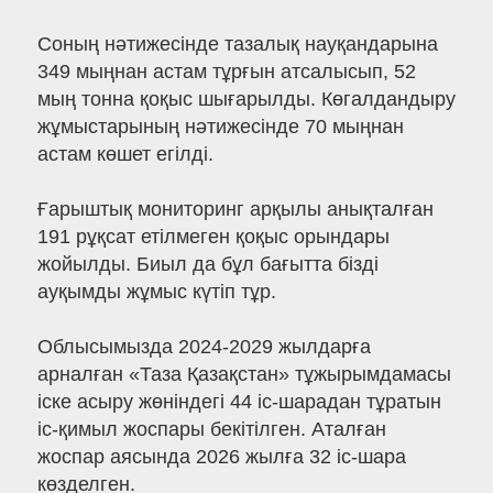
Соның нәтижесінде тазалық науқандарына
349 мыңнан астам тұрғын атсалысып, 52
мың тонна қоқыс шығарылды. Көгалдандыру
жұмыстарының нәтижесінде 70 мыңнан
астам көшет егілді.
Ғарыштық мониторинг арқылы анықталған
191 рұқсат етілмеген қоқыс орындары
жойылды. Биыл да бұл бағытта бізді
ауқымды жұмыс күтіп тұр.
Облысымызда 2024-2029 жылдарға
арналған «Таза Қазақстан» тұжырымдамасы
іске асыру жөніндегі 44 іс-шарадан тұратын
іс-қимыл жоспары бекітілген. Аталған
жоспар аясында 2026 жылға 32 іс-шара
көзделген.