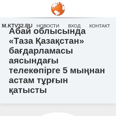
M.KTV32.RU
НОВОСТИ
ВХОД
КОНТАКТ
Абай облысында
«Таза Қазақстан»
бағдарламасы
аясындағы
телекөпірге 5 мыңнан
астам тұрғын
қатысты