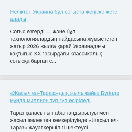
Неліктен Украина бұл соғыста жеңіске жете
алады
Соғыс өзгерді — және бұл
технологиялардың пайдасына жұмыс істеп
жатыр 2026 жылға қарай Украинадағы
қақтығыс ХХ ғасырдағы классикалық
соғысқа барған с...
«Жасыл ел-Тараз»-дың жылыжайы: Бүгінде
мұнда миллион түп гүл өсіріледі
Тараз қаласының абаттандырылуы мен
жасыл желекпен көмкерілуінде «Жасыл ел-
Тараз» жауапкершілігі шектеулі