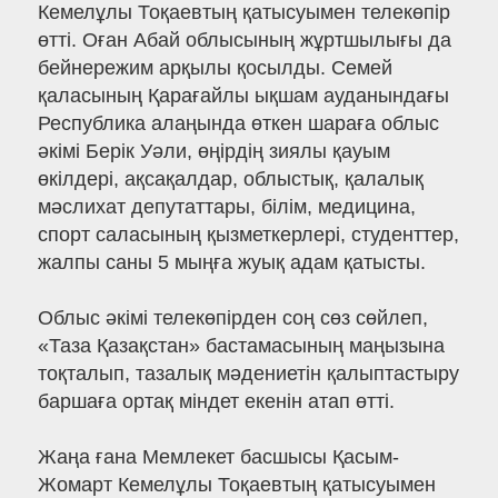
Кемелұлы Тоқаевтың қатысуымен телекөпір
өтті. Оған Абай облысының жұртшылығы да
бейнережим арқылы қосылды. Семей
қаласының Қарағайлы ықшам ауданындағы
Республика алаңында өткен шараға облыс
әкімі Берік Уәли, өңірдің зиялы қауым
өкілдері, ақсақалдар, облыстық, қалалық
мәслихат депутаттары, білім, медицина,
спорт саласының қызметкерлері, студенттер,
жалпы саны 5 мыңға жуық адам қатысты.
Облыс әкімі телекөпірден соң сөз сөйлеп,
«Таза Қазақстан» бастамасының маңызына
тоқталып, тазалық мәдениетін қалыптастыру
баршаға ортақ міндет екенін атап өтті.
Жаңа ғана Мемлекет басшысы Қасым-
Жомарт Кемелұлы Тоқаевтың қатысуымен