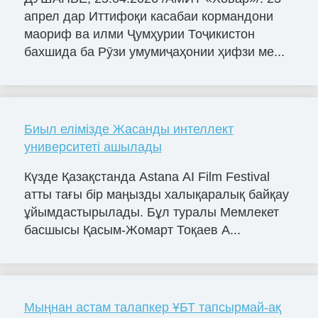
апрел дар Иттифоқи касабаи кормандони
маориф ва илми Ҷумҳурии Тоҷикистон
бахшида ба Рӯзи умумиҷаҳонии ҳифзи ме...
Биыл елімізде Жасанды интеллект
университеті ашылады
Күзде Қазақстанда Astana AI Film Festival
атты тағы бір маңызды халықаралық байқау
ұйымдастырылады. Бұл туралы Мемлекет
басшысы Қасым-Жомарт Тоқаев A...
Мыңнан астам талапкер ҰБТ тапсырмай-ақ