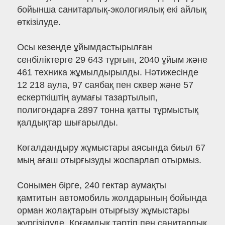
бойынша санитарлық-экологиялық екі айлық
өткізілуде.
Осы кезеңде ұйымдастырылған
сенбіліктерге 29 643 тұрғын, 2040 ұйым және
461 техника жұмылдырылды. Нәтижесінде
12 218 аула, 97 саябақ пен сквер және 57
ескерткіштің аумағы тазартылып,
полигондарға 2897 тонна қатты тұрмыстық
қалдықтар шығарылды.
Көгалдандыру жұмыстары аясында биыл 67
мың ағаш отырғызуды жоспарлап отырмыз.
Сонымен бірге, 240 гектар аумақты
қамтитын автомобиль жолдарының бойында
орман жолақтарын отырғызу жұмыстары
жүргізілуде. Қоғамдық тәртіп пен санитарлық