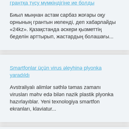
грантқа түсу мүмкіндігіне ие болды
Биыл мыңнан астам сарбаз жоғары оқу
орнының грантын иеленді, деп хабарлайды
«24kz». Қазақстанда әскери қызметтің
беделін арттырып, жастардың болашағы...
Smartfonlar üçün virus əleyhinə plyonka
yaradıldı
Avstraliyalı alimlər səthlə təmas zamanı
virusları məhv edə bilən nazik plastik plyonka
hazırlayıblar. Yeni texnologiya smartfon
ekranları, klaviatur...