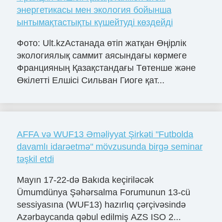
энергетикасы мен экология бойынша
ынтымақтастықты күшейтуді көздейді
Фото: Ult.kzАстанада өтіп жатқан Өңірлік
экологиялық саммит аясындағы көрмеге
Францияның Қазақстандағы Төтенше және
Өкілетті Елшісі Сильван Гиоге қат...
AFFA və WUF13 Əməliyyat Şirkəti "Futbolda
davamlı idarəetmə" mövzusunda birgə seminar
təşkil etdi
Mayın 17-22-də Bakıda keçiriləcək
Ümumdünya Şəhərsalma Forumunun 13-cü
sessiyasına (WUF13) hazırlıq çərçivəsində
Azərbaycanda qəbul edilmiş AZS ISO 2...