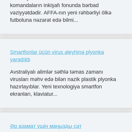
komandaların inkişafı fonunda bərbad
vəziyyətdədir. AFFA-nın yeni rəhbərliyi ölkə
futboluna nəzarət edə bilmi...
Smartfonlar üçün virus əleyhinə plyonka
yaradıldı
Avstraliyalı alimlər səthlə təmas zamanı
virusları məhv edə bilən nazik plastik plyonka
hazırlayıblar. Yeni texnologiya smartfon
ekranları, klaviatur...
Әр азамат үшін маңызды сәт