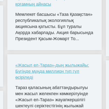
қоғамның айнасы
Мемлекет басшысы «Таза Қазақстан»
республикалық экологиялық
акциясына қатысты. Бұл туралы
Ақорда хабарлады. Акция барысында
Президент Қасым-Жомарт То...
«Жасыл ел-Тараз»-дың жылыжайы:
Бүгінде мұнда миллион түп гүл
өсіріледі
Тараз қаласының абаттандырылуы
мен жасыл желекпен көмкерілуінде
«Жасыл ел-Тараз» жауапкершілігі
шектеулі серіктестігінің жылыжай