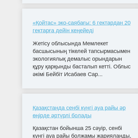
«Қойтас» эко-саябағы: 6 гектардан 20
гектарға дейін кеңейеді
Жетісу облысында Мемлекет
басшысының тікелей тапсырмасымен
экологиялық демалыс орындарын
құру қарқынды басталып кетті. Облыс
әкімі Бейбіт Исабаев Сар...
Қазақстанда сенбі күнгі ауа райы әр
өңірде әртүрлі болады
Қазақстан бойынша 25 сәуір, сенбі
күнгі ауа райы болжамы жарияланды,