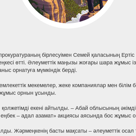
 прокуратураның бірлесуімен Семей қаласының Ерті
кесі өтті. Әлеуметтік маңызы жоғары шара жұмыс і
ныс орнатуға мүмкіндік берді.
 мемлекеттік мекемелер, жеке компаниялар мен білім
 жұмыс орнын ұсынды.
лжетімді екені айтылды. – Абай облысының әкімдіг
 еңбек – адал азамат» акциясы аясында бос жұмыс
лды. Жәрмеңкенің басты мақсаты – әлеуметтік осал 