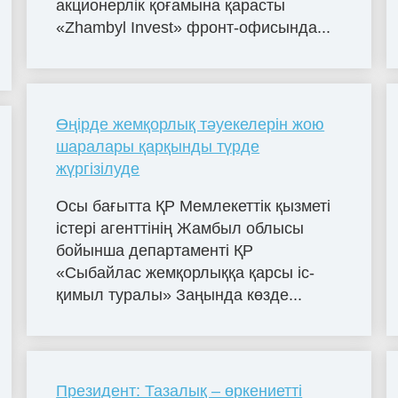
акционерлік қоғамына қарасты
«Zhambyl Invest» фронт-офисында...
Өңірде жемқорлық тәуекелерін жою
шаралары қарқынды түрде
жүргізілуде
Осы бағытта ҚР Мемлекеттік қызметі
істері агенттінің Жамбыл облысы
бойынша департаменті ҚР
«Сыбайлас жемқорлыққа қарсы іс-
қимыл туралы» Заңында көзде...
Президент: Тазалық – өркениетті