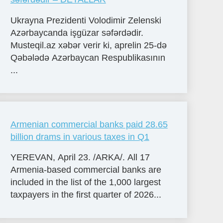
Ukrayna Prezidenti Volodimir Zelenski
Azərbaycanda işgüzar səfərdədir.
Musteqil.az xəbər verir ki, aprelin 25-də
Qəbələdə Azərbaycan Respublikasının
...
Armenian commercial banks paid 28.65
billion drams in various taxes in Q1
YEREVAN, April 23. /ARKA/. All 17
Armenia-based commercial banks are
included in the list of the 1,000 largest
taxpayers in the first quarter of 2026...