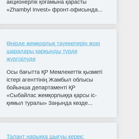
акционерлік қоғамына қарасты
«Zhambyl Invest» фронт-офисында...
Өңірде жемқорлық тәуекелерін жою
шаралары қарқынды түрде
жүргізілуде
Осы бағытта ҚР Мемлекеттік қызметі
істері агенттінің Жамбыл облысы
бойынша департаменті ҚР
«Сыбайлас жемқорлыққа қарсы іс-
қимыл туралы» Заңында көзде...
Талант нарыққа шығуы керек: