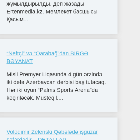
жұмылдырылды, деп жазады
Ertenmedia.kz. Мемлекет басшысы
Қасым...
“Neftçi” və “Qarabağ”dan BİRGƏ
BƏYANAT
Misli Premyer Liqasında 4 gün ərzində
iki dəfə Azərbaycan derbisi baş tutacaq.
Hər iki oyun “Palms Sports Arena”da
keçiriləcək. Musteqil....
Volodimir Zelenski Qəbələdə işgüzar
səfərdədir – DETALLAR