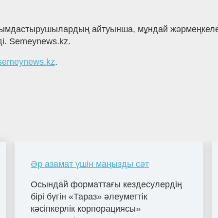
Ұйымдастырушылардың айтуынша, мұндай жәрмеңкеле
і. Semeynews.kz.
semeynews.kz
.
Әр азамат үшін маңызды сәт
Осындай форматтағы кездесулердің
бірі бүгін «Тараз» әлеуметтік
кәсіпкерлік корпорациясы»