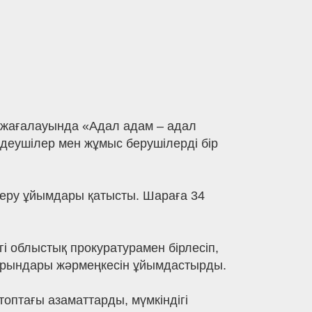
с жағалауында «Адал адам – адал
здеушілер мен жұмыс берушілерді бір
 беру ұйымдары қатысты. Шараға 34
і облыстық прокуратурамен бірлесіп,
 орындары жәрмеңкесін ұйымдастырды.
топтағы азаматтарды, мүмкіндігі