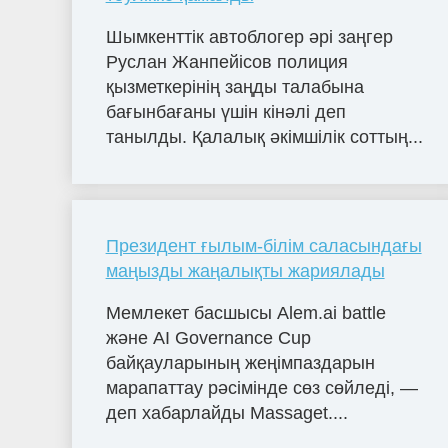
Шымкенттік автоблогер әрі заңгер
Руслан Жанпейісов полиция
қызметкерінің заңды талабына
бағынбағаны үшін кінәлі деп
танылды. Қалалық әкімшілік соттың...
Президент ғылым-білім саласындағы
маңызды жаңалықты жариялады
Мемлекет басшысы Alem.ai battle
және AI Governance Cup
байқауларының жеңімпаздарын
марапаттау рәсімінде сөз сөйледі, —
деп хабарлайды Massaget....