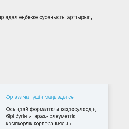
р адал еңбекке сұранысты арттырып,
Әр азамат үшін маңызды сәт
Осындай форматтағы кездесулердің
бірі бүгін «Тараз» әлеуметтік
кәсіпкерлік корпорациясы»