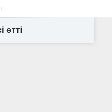
Т
 өтті