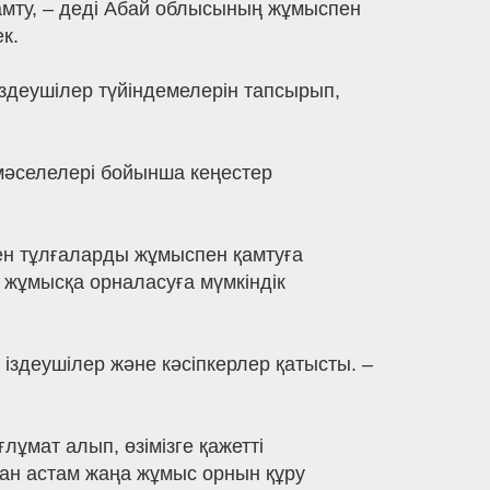
амту, – деді Абай облысының жұмыспен
к.
здеушілер түйіндемелерін тапсырып,
 мәселелері бойынша кеңестер
ген тұлғаларды жұмыспен қамтуға
 жұмысқа орналасуға мүмкіндік
іздеушілер және кәсіпкерлер қатысты. –
лұмат алып, өзімізге қажетті
нан астам жаңа жұмыс орнын құру