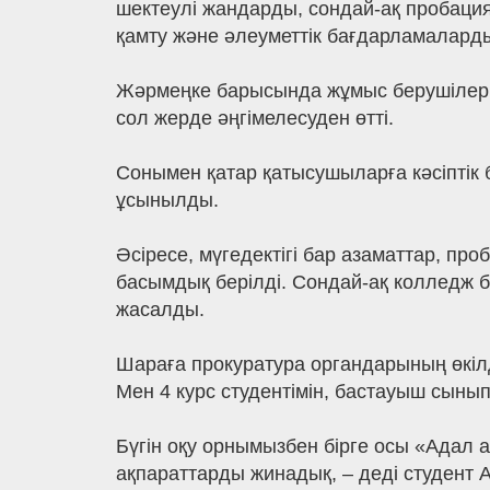
шектеулі жандарды, сондай-ақ пробаци
қамту және әлеуметтік бағдарламалард
Жәрмеңке барысында жұмыс берушілер ө
сол жерде әңгімелесуден өтті.
Сонымен қатар қатысушыларға кәсіптік б
ұсынылды.
Әсіресе, мүгедектігі бар азаматтар, пр
басымдық берілді. Сондай-ақ колледж б
жасалды.
Шараға прокуратура органдарының өкілде
Мен 4 курс студентімін, бастауыш сыны
Бүгін оқу орнымызбен бірге осы «Адал а
ақпараттарды жинадық, – деді студент 