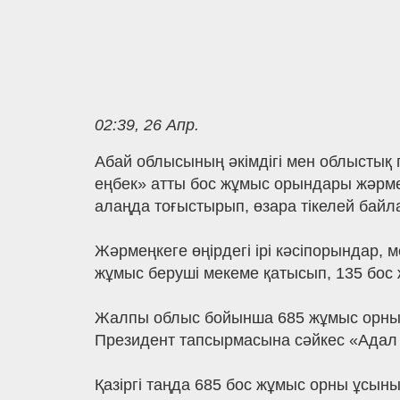
02:39, 26 Апр.
Абай облысының әкімдігі мен облыстық
еңбек» атты бос жұмыс орындары жәрмең
алаңда тоғыстырып, өзара тікелей байла
Жәрмеңкеге өңірдегі ірі кәсіпорындар,
жұмыс беруші мекеме қатысып, 135 бос
Жалпы облыс бойынша 685 жұмыс орны қо
Президент тапсырмасына сәйкес «Адал
Қазіргі таңда 685 бос жұмыс орны ұсыны