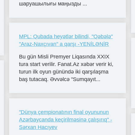
шаруашылығы маңызды ...
MPL: Qubada heyətlər bilindi, "Qəbələ"
"Araz-Naxçıvan" a qarşı -YENİLƏNİR
Bu gün Misli Premyer Liqasında XXIX
tura start verilir. Fanat.Az xəbər verir ki,
turun ilk oyun günündə iki qarşılaşma
baş tutacaq. Əvvəlcə "Sumqayıt...
"Dünya çempionatının final oyununun
Azərbaycanda keçirilməsinə çalışırıq" -
Sərxan Hacıyev