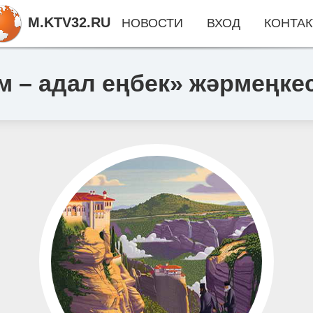
M.KTV32.RU
НОВОСТИ
ВХОД
КОНТАК
 – адал еңбек» жәрмеңкесі