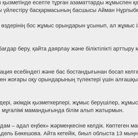
я қызметінде есепте тұрған азаматтарды жұмыспен қ
ы үйлестіру басқармасының басшысы Айман Нұрлыбе
здерінің бос жұмыс орындарын ұсынып, ал жұмыс і
ағдар беру, қайта даярлау және біліктілікті арттыру
обация есебіндегі және бас бостандығынан босап кел
ен жоғары оқу орындарының түлектері үшін алғашқы
рі, әкімдік қызметкерлері, жұмыс берушілер, жұмыс 
п мұғалімі мамандығында білім алып жатырмын.
дам – адал еңбек» жәрмеңкесіне келдік. Көптеген мағ
Адель Бөкешова. Айта кетейік, биыл облыста 13 мың