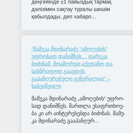
деңгейінде ±1 пайыздық тармақ
дәлізімен сақтау туралы шешім
қабылдады, деп хабарл...
“მამუკა მდინარაძე “ამოღების”
უფროსად დანიშნეს… დარეკა
ბიძინამ, მოაშორეთ აქედანო და
სასწრაფოდ გააგდეს,
გაპანღურებული გენერალია!” –
ხაბეიშვილი
მა­მუ­კა მდი­ნა­რა­ძე „ამო­ღე­ბის“ უფ­რო­
სად და­ნიშ­ნეს, მარ­თლა უსაფრ­თხო­ე­
ბა კი არ აინ­ტე­რე­სებ­და ბი­ძი­ნას. მა­მუ­
კა მდი­ნა­რა­ძე გა­ა­პან­ღუ­რ...