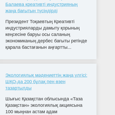
Балаева креативті индустрияның
жаңа бағытын түсіндірді
Президент Тоқаевтың Креативті
индустрияларды дамыту қорының
кеңсесіне баруы осы саланың
экономиканың дербес бағыты ретінде
қарала бастағанын аңғартты...
Экологиялық мәдениеттің жаңа үлгісі:
ШҚО-да 200 бұлақ пен өзен
тазартылды
Шығыс Қазақстан облысында «Таза
Қазақстан» экологиялық акциясына
100 мыңнан астам адам