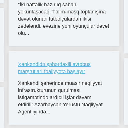
“İki həftəlik hazırlıq sabah
yekunlaşacaq. Təlim-məşq toplanışına
dəvət olunan futbolçulardan ikisi
zədələndi, əvəzinə yeni oyunçular dəvət
olu...
Xankəndidə şəhərdaxili avtobus
marşrutları fəaliyyətə başlayır
Xankəndi şəhərində müasir nəqliyyat
infrastrukturunun qurulması
istiqamətində ardıcıl işlər davam
etdirilir.Azərbaycan Yerüstü Nəqliyyat
Agentliyində...