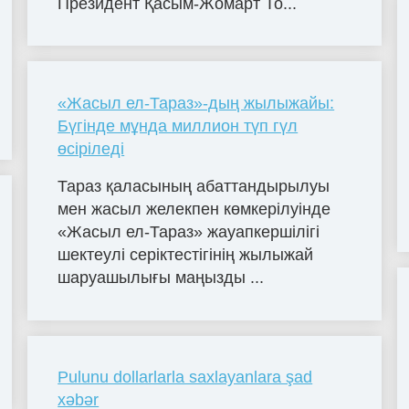
Президент Қасым-Жомарт То...
«Жасыл ел-Тараз»-дың жылыжайы:
Бүгінде мұнда миллион түп гүл
өсіріледі
Тараз қаласының абаттандырылуы
мен жасыл желекпен көмкерілуінде
«Жасыл ел-Тараз» жауапкершілігі
шектеулі серіктестігінің жылыжай
шаруашылығы маңызды ...
Pulunu dollarlarla saxlayanlara şad
xəbər