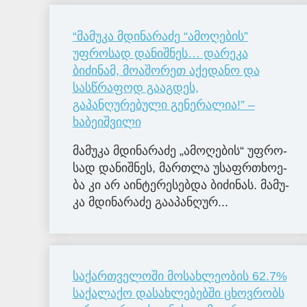
“მამუკა მდინარაძე “ამოღების”
უფროსად დანიშნეს… დარეკა
ბიძინამ, მოაშორეთ აქედანო და
სასწრაფოდ გააგდეს,
გაპანღურებული გენერალია!” –
ხაბეიშვილი
მა­მუ­კა მდი­ნა­რა­ძე „ამო­ღე­ბის“ უფ­რო­
სად და­ნიშ­ნეს, მარ­თლა უსაფრ­თხო­ე­
ბა კი არ აინ­ტე­რე­სებ­და ბი­ძი­ნას. მა­მუ­
კა მდი­ნა­რა­ძე გა­ა­პან­ღუ­რ...
საქართველოში მოსახლეობის 62.7%
საქალაქო დასახლებებში ცხოვრობს