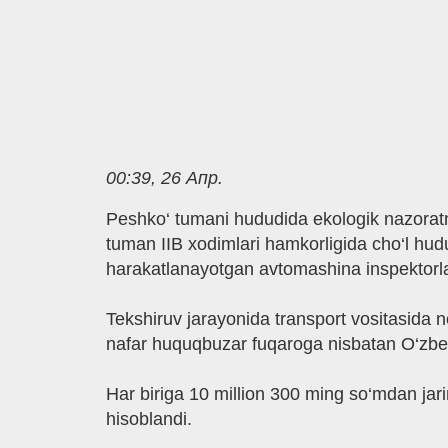
00:39, 26 Апр.
Peshko‘ tumani hududida ekologik nazoratni
tuman IIB xodimlari hamkorligida cho‘l hudu
harakatlanayotgan avtomashina inspektorlar
Tekshiruv jarayonida transport vositasida n
nafar huquqbuzar fuqaroga nisbatan O‘zbek
Har biriga 10 million 300 ming so‘mdan jar
hisoblandi.