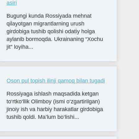
asiri
Bugungi kunda Rossiyada mehnat
qilayotgan migrantlarning urush
girdobiga tushib qolishi odatiy holga
aylanib bormoqda. Ukrainaning “Xochu
jit” loyiha...
Oson pul topish ilinji qamoq bilan tugadi
Rossiyaga ishlash maqsadida ketgan
to‘rtko‘llik Olimboy (ismi o‘zgartirilgan)
jinoiy ish va harbiy harakatlar girdobiga
tushib qoldi. Ma’lum bo‘lishi...