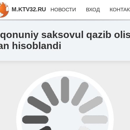
M.KTV32.RU
НОВОСТИ
ВХОД
КОНТАК
onuniy saksovul qazib olish
an hisoblandi