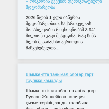
– როგორია ქვეყნის დემოგრაფიული
მდგომარეობა
2026 წლის 1-ელი იანვრის
მდგომარეობით, საქართველოს
მოსახლეობის რიცხოვნობამ 3.941
მილიონი კაცი შეადგინა, რაც წინა
წლის შესაბამისი პერიოდის
მაჩვენებელთა...
Шымкентте танымал блогер төрт
тәулікке қамалды
Шымкенттік автоблогер әрі заңгер
Руслан Жанпейісов полиция
қызметкерінің заңды талабына