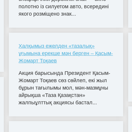
полотно із силуетом авто, всередині
якого розміщено знак...
Халқымыз ежелден «тазалық»
ұғымына ерекше мән берген – Қасым-
Жомарт Тоқаев
Акция барысында Президент Қасым-
Жомарт Тоқаев сөз сөйлеп, екі жыл
бұрын тағылымы мол, мән-мазмұны
айрықша «Таза Қазақстан»
жалпыұлттық акциясы бастал...