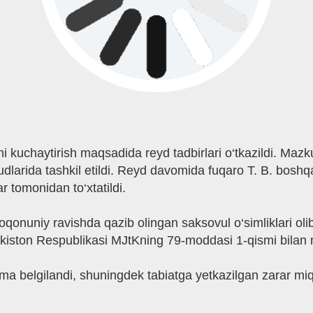
 kuchaytirish maqsadida reyd tadbirlari o‘tkazildi. Mazku
dlarida tashkil etildi. Reyd davomida fuqaro T. B. boshq
 tomonidan to‘xtatildi.
oqonuniy ravishda qazib olingan saksovul o‘simliklari oli
iston Respublikasi MJtKning 79-moddasi 1-qismi bilan 
ima belgilandi, shuningdek tabiatga yetkazilgan zarar mi