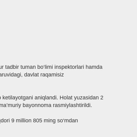
r tadbir tuman bo‘limi inspektorlari hamda
aruvidagi, davlat raqamisiz
b ketilayotgani aniqlandi. Holat yuzasidan 2
ma’muriy bayonnoma rasmiylashtirildi.
qdori 9 million 805 ming so‘mdan