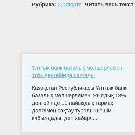
Рубрика:
О Спорте
.
Читать весь текст
Ұлттық банк базалық мөлшерлемені
18% деңгейінде сақтады
Қазақстан Республикасы Ұлттық банкі
базалық мөлшерлемені жылдық 18%
деңгейінде ±1 пайыздық тармақ
дәлізімен сақтау туралы шешім
қабылдады, деп хабарл...