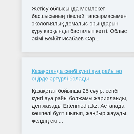
Жетісу облысында Мемлекет
басшысының тікелей тапсырмасымен
экологиялық демалыс орындарын
құру қарқынды басталып кетті. Облыс
әкімі Бейбіт Исабаев Сар...
Қазақстанда сенбі күнгі ауа райы әр
өңірде әртүрлі болады
Қазақстан бойынша 25 сәуір, сенбі
күнгі ауа райы болжамы жарияланды,
деп жазады Ertenmedia.kz. Астанада
көшпелі бұлт шығып, жаңбыр жауады,
желдің екп...