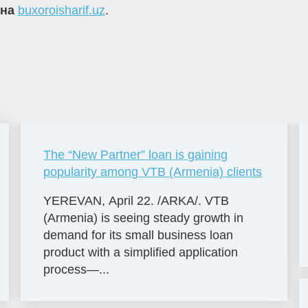
 на
buxoroisharif.uz
.
The “New Partner” loan is gaining
popularity among VTB (Armenia) clients
YEREVAN, April 22. /ARKA/. VTB
(Armenia) is seeing steady growth in
demand for its small business loan
product with a simplified application
process—...