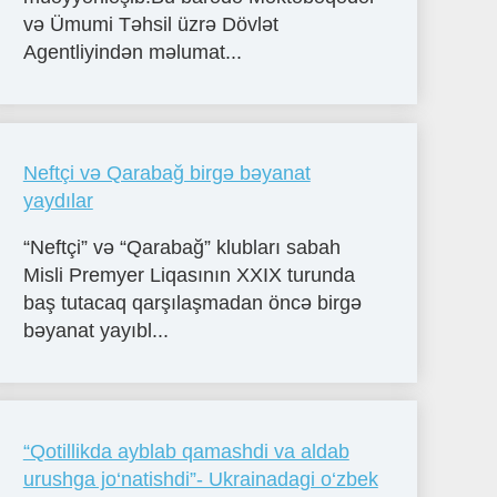
və Ümumi Təhsil üzrə Dövlət
Agentliyindən məlumat...
Neftçi və Qarabağ birgə bəyanat
yaydılar
“Neftçi” və “Qarabağ” klubları sabah
Misli Premyer Liqasının XXIX turunda
baş tutacaq qarşılaşmadan öncə birgə
bəyanat yayıbl...
“Qotillikda ayblab qamashdi va aldab
urushga jo‘natishdi”- Ukrainadagi o‘zbek