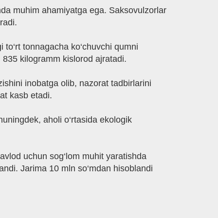
ashda muhim ahamiyatga ega. Saksovulzorlar
radi.
gi to‘rt tonnagacha ko‘chuvchi qumni
 835 kilogramm kislorod ajratadi.
shini inobatga olib, nazorat tadbirlarini
t kasb etadi.
huningdek, aholi o‘rtasida ekologik
ak avlod uchun sog‘lom muhit yaratishda
andi. Jarima 10 mln so‘mdan hisoblandi