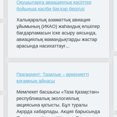
Оқушыларға авиациялық кәсіптер
бойынша кәсіби бағдар берілді
Халықаралық азаматтық авиация
ұйымының (ИКАО) жаһандық елшілер
бағдарламасын іске асыру аясында,
авиациялық мамандықтарды жастар
арасында насихаттауғ...
Президент: Тазалық – өркениетті
қоғамның айнасы
Мемлекет басшысы «Таза Қазақстан»
республикалық экологиялық
акциясына қатысты. Бұл туралы
Ақорда хабарлады. Акция барысында