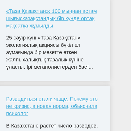
«Таза Қазақстан»: 100 мыңнан астам
шығысқазақстандық бір күнде ортақ
мақсатқа жұмылды
25 сәуір күні «Таза Қазақстан»
экологиялық акциясы бүкіл ел
аумағында бір мезетте өткен
жалпыхалықтық тазалық күніне
ұласты. Ірі мегаполистерден баст...
Разводиться стали чаще. Почему это
не кризис, а новая норма, объяснила
психолог
В Казахстане растёт число разводов.