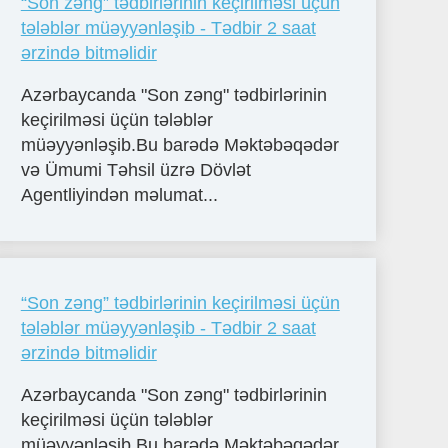
“Son zəng” tədbirlərinin keçirilməsi üçün
tələblər müəyyənləşib - Tədbir 2 saat
ərzində bitməlidir
Azərbaycanda "Son zəng" tədbirlərinin
keçirilməsi üçün tələblər
müəyyənləşib.Bu barədə Məktəbəqədər
və Ümumi Təhsil üzrə Dövlət
Agentliyindən məlumat...
“Son zəng” tədbirlərinin keçirilməsi üçün
tələblər müəyyənləşib - Tədbir 2 saat
ərzində bitməlidir
Azərbaycanda "Son zəng" tədbirlərinin
keçirilməsi üçün tələblər
müəyyənləşib.Bu barədə Məktəbəqədər