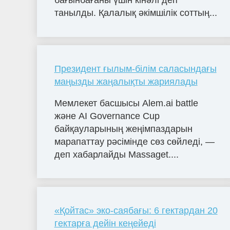
бағынбағаны үшін кінәлі деп
танылды. Қалалық әкімшілік соттың...
Президент ғылым-білім саласындағы
маңызды жаңалықты жариялады
Мемлекет басшысы Alem.ai battle
және AI Governance Cup
байқауларының жеңімпаздарын
марапаттау рәсімінде сөз сөйледі, —
деп хабарлайды Massaget....
«Қойтас» эко-саябағы: 6 гектардан 20
гектарға дейін кеңейеді