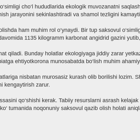
l o‘simligi cho‘l hududlarida ekologik muvozanatni saql
h jarayonini sekinlashtiradi va shamol tezligini kamayti
 olishda ham muhim rol o‘ynaydi. Bir tup saksovul o‘simli
l davomida 1135 kilogramm karbonat angidrid gazini yutib,
t qiladi. Bunday holatlar ekologiyaga jiddiy zarar yetkazi
abiatga ehtiyotkorona munosabatda bo‘lish muhim ahamiya
tlariga nisbatan murosasiz kurash olib borilishi lozim. S
i kengaytirish zarur.
issasini qo‘shishi kerak. Tabiiy resurslarni asrash kelaj
‘ tumanida noqonuniy saksovul qazib olish holati aniql