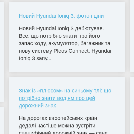
Новий Hyundai Ioniq 3: фото і ціни
Новий Hyundai Ioniq 3 дебютував.
Все, що потрібно знати про його
запас ходу, акумулятор, багажник та
нову систему Pleos Connect. Hyundai
Ioniq 3 запу...
Знак із «плюсом» на синьому тлі: що
потрібно знати водіям про цей
дорожний знак
На дорогах європейських країн
дедалі частіше можна зустріти
специфічний дорожній знак — синє