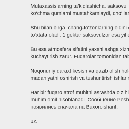
Mutaxassislarning ta’kidlashicha, saksovu
ko‘chma qumlarni mustahkamlaydi, cho‘llanis
Shu bilan birga, chang-to‘zonlarning oldini
to‘xtata oladi. 1 gektar saksovulzor esa yi
Bu esa atmosfera sifatini yaxshilashga xizma
kuchaytirish zarur. Fuqarolar tomonidan t
Noqonuniy daraxt kesish va qazib olish hola
madaniyatni oshirish va tushuntirish ishlarin
Har bir fuqaro atrof-muhitni asrashda o‘z h
muhim omil hisoblanadi. Сообщение Peshko
появились сначала на Buxoroisharif.
uz.