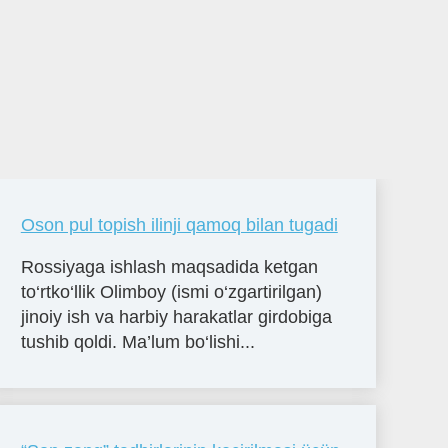
Oson pul topish ilinji qamoq bilan tugadi
Rossiyaga ishlash maqsadida ketgan
to‘rtko‘llik Olimboy (ismi o‘zgartirilgan)
jinoiy ish va harbiy harakatlar girdobiga
tushib qoldi. Ma’lum bo‘lishi...