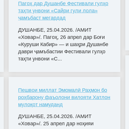
Пагоҳ дар Душанбе Фестивали гулҳо
таҳти унвони «Сайри гули лола»
ҷамъбаст мегардад
ДУШАНБЕ, 25.04.2026. /АМИТ
«Ховар»/. Пагоҳ, 26 апрел дар Боғи
«Куруши Кабир» — и шаҳри Душанбе
даври ҷамъбастии Фестивали гулҳо
таҳти унвони «С...
Пешвои миллат Эмомалӣ Раҳмон бо
роҳбарону фаъолони вилояти Хатлон
мулоқот намуданд
ДУШАНБЕ, 25.04.2026. /АМИТ
«Ховар»/. 25 апрел дар ноҳияи