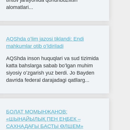
tintuv jarayonida qonunbuzilish
alomatlari...
AQShda oʻlim jazosi tiklandi: Endi
mahkumlar otib oʻldiriladi
AQShda inson huquqlari va sud tizimida
katta bahslarga sabab boʻlgan muhim
siyosiy oʻzgarish yuz berdi. Jo Bayden
davrida federal darajadagi qatllarg...
БОЛАТ МОМЫНЖАНОВ:
«ШЫНАЙЫЛЫҚ ПЕН ЕҢБЕК –
САХНАДАҒЫ БАСТЫ ӨЛШЕМ»