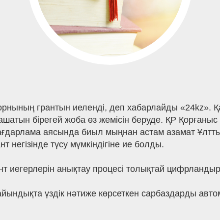
рнының грантын иеленді, деп хабарлайды «24kz». Қа
атын бірегей жоба өз жемісін беруде. ҚР Қорғаныс 
ағдарлама аясында биыл мыңнан астам азамат Ұлттық
 негізінде түсу мүмкіндігіне ие болды.
нт иегерлерін анықтау процесі толықтай цифрланды
йындықта үздік нәтиже көрсеткен сарбаздарды автом