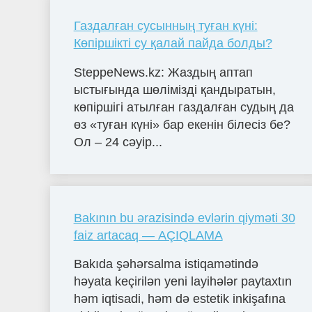
Газдалған сусынның туған күні:
Көпіршікті су қалай пайда болды?
SteppeNews.kz: Жаздың аптап
ыстығында шөлімізді қандыратын,
көпіршігі атылған газдалған судың да
өз «туған күні» бар екенін білесіз бе?
Ол – 24 сәуір...
Bakının bu ərazisində evlərin qiyməti 30
faiz artacaq — AÇIQLAMA
Bakıda şəhərsalma istiqamətində
həyata keçirilən yeni layihələr paytaxtın
həm iqtisadi, həm də estetik inkişafına