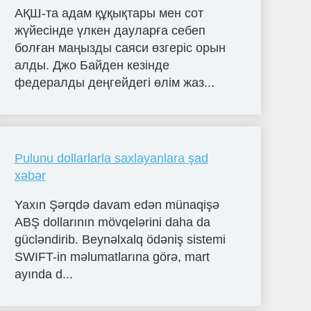
АҚШ-та адам құқықтары мен сот
жүйесінде үлкен дауларға себеп
болған маңызды саяси өзгеріс орын
алды. Джо Байден кезінде
федералды деңгейдегі өлім жаз...
Pulunu dollarlarla saxlayanlara şad
xəbər
Yaxın Şərqdə davam edən münaqişə
ABŞ dollarının mövqelərini daha da
gücləndirib. Beynəlxalq ödəniş sistemi
SWIFT-in məlumatlarına görə, mart
ayında d...