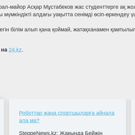
ал-майор Асқар Мұстабеков жас студенттерге ақ жол
 мүмкіндікті алдағы уақытта сенімді өсіп-өркендеу ү
егін білім алып қана қоймай, жатақханамен қамтылып
 на
24.kz
.
Роботтар жаңа спортшыларға айнала
ала ма?
SteppeNews.kz: Жақында Бейжің