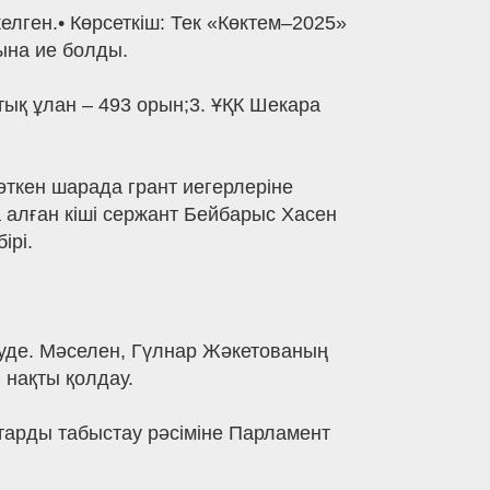
лген.• Көрсеткіш: Тек «Көктем–2025»
ына ие болды.
тық ұлан – 493 орын;3. ҰҚК Шекара
 өткен шарада грант иегерлеріне
 алған кіші сержант Бейбарыс Хасен
ірі.
уде. Мәселен, Гүлнар Жәкетованың
 нақты қолдау.
арды табыстау рәсіміне Парламент