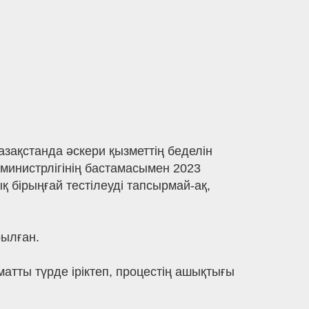
зақстанда әскери қызметтің беделін
министрлігінің бастамасымен 2023
 бірыңғай тестілеуді тапсырмай-ақ,
рылған.
атты түрде іріктеп, процестің ашықтығы