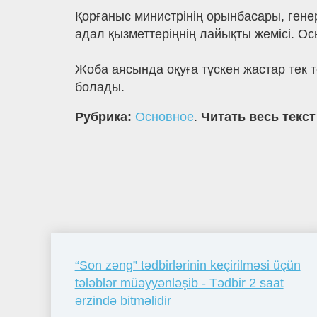
Қорғаныс министрінің орынбасары, генер
адал қызметтеріңнің лайықты жемісі. Осы
Жоба аясында оқуға түскен жастар тек т
болады.
Рубрика:
Основное
.
Читать весь текст
“Son zəng” tədbirlərinin keçirilməsi üçün
tələblər müəyyənləşib - Tədbir 2 saat
ərzində bitməlidir