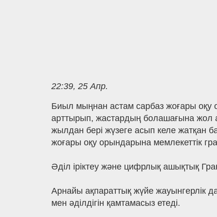
22:39, 25 Апр.
Биыл мыңнан астам сарбаз жоғары оқу о
арттырып, жастардың болашағына жол аш
жылдан бері жүзеге асып келе жатқан б
жоғары оқу орындарына мемлекеттік грант
Әділ іріктеу және цифрлық ашықтық Гра
Арнайы ақпараттық жүйе жауынгерлік да
мен әділдігін қамтамасыз етеді.