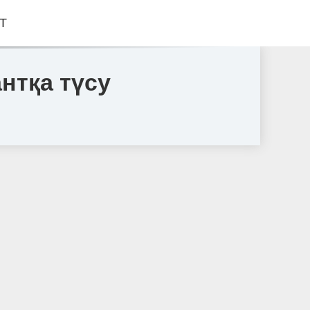
Т
нтқа түсу