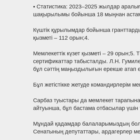
• Статистика: 2023–2025 жылдар аралығ
шақырылымы бойынша 18 мыңнан астам с
Күштік құрылымдар бойынша гранттардың 
қызметі – 112 орын;4.
Мемлекеттік күзет қызметі – 29 орын;5.
сертификаттар табысталды. Л.Н. Гумиле
бұл сәттің маңыздылығын ерекше атап өт
Бұл жетістікке жетуде командирлерім 
Сарбаз туыстары да мемлекет тарапына
айтуынша, бұл бастама отбасылар үшін 
Мұндай қадамдар балаларымыздың болаш
Сенатының депутаттары, ардагерлер ме