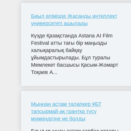
Биыл елімізде Жасанды интеллект
университеті ашылады
Күзде Қазақстанда Astana AI Film
Festival атты тағы бір маңызды
халықаралық байқау
ұйымдастырылады. Бұл туралы
Мемлекет басшысы Қасым-Жомарт
Тоқаев A...
Мыңнан астам талапкер ҰБТ
тапсырмай-ақ грантқа түсу
мүмкіндігіне ие болды