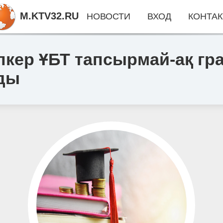
M.KTV32.RU
НОВОСТИ
ВХОД
КОНТАК
кер ҰБТ тапсырмай-ақ гра
лды