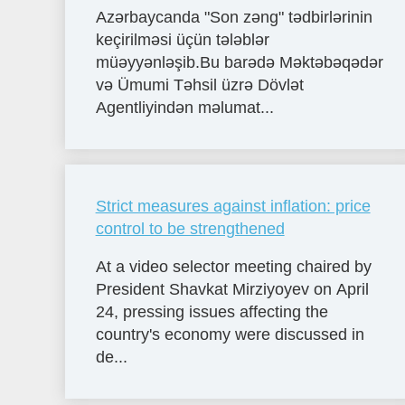
Azərbaycanda "Son zəng" tədbirlərinin
keçirilməsi üçün tələblər
müəyyənləşib.Bu barədə Məktəbəqədər
və Ümumi Təhsil üzrə Dövlət
Agentliyindən məlumat...
Strict measures against inflation: price
control to be strengthened
At a video selector meeting chaired by
President Shavkat Mirziyoyev on April
24, pressing issues affecting the
country's economy were discussed in
de...