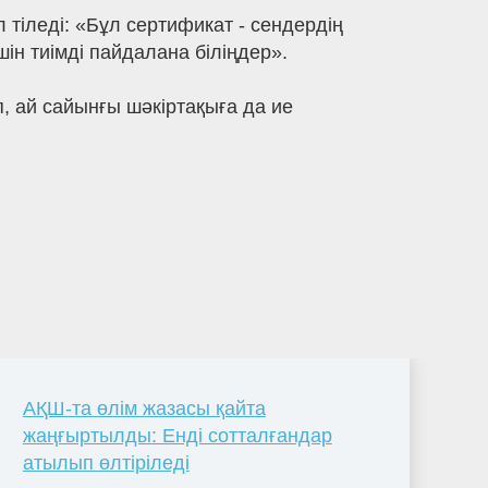
 тіледі: «Бұл сертификат - сендердің
шін тиімді пайдалана біліңдер».
, ай сайынғы шәкіртақыға да ие
АҚШ-та өлім жазасы қайта
жаңғыртылды: Енді сотталғандар
атылып өлтіріледі