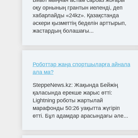
Биыл мыңнан астам сарбаз жоғары
оқу орнының грантын иеленді, деп
хабарлайды «24kz». Қазақстанда
әскери қызметтің беделін арттырып,
жастардың болашағы...
Роботтар жаңа спортшыларға айнала
ала ма?
SteppeNews.kz: Жақында Бейжің
қаласында ерекше жарыс өтті:
Lightning роботы жартылай
марафонды 50:26 уақытта жүгіріп
өтті. Бұл адамдар арасындағы әле...