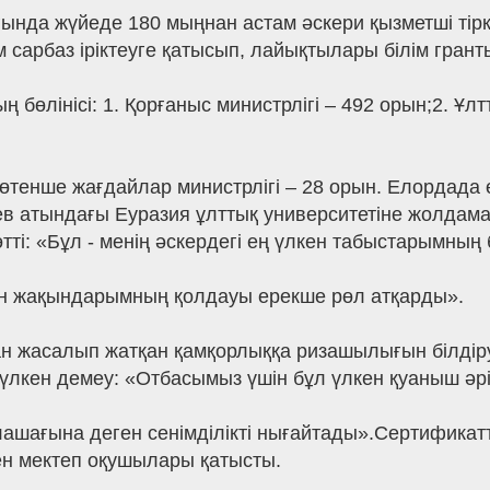
ында жүйеде 180 мыңнан астам әскери қызметші тірке
арбаз іріктеуге қатысып, лайықтылары білім грант
бөлінісі: 1. Қорғаныс министрлігі – 492 орын;2. Ұлт
 Төтенше жағдайлар министрлігі – 28 орын. Елордада
в атындағы Еуразия ұлттық университетіне жолдама
ті: «Бұл - менің әскердегі ең үлкен табыстарымның б
мен жақындарымның қолдауы ерекше рөл атқарды».
н жасалып жатқан қамқорлыққа ризашылығын білдір
үлкен демеу: «Отбасымыз үшін бұл үлкен қуаныш әрі
ағына деген сенімділікті нығайтады».Сертификатт
н мектеп оқушылары қатысты.