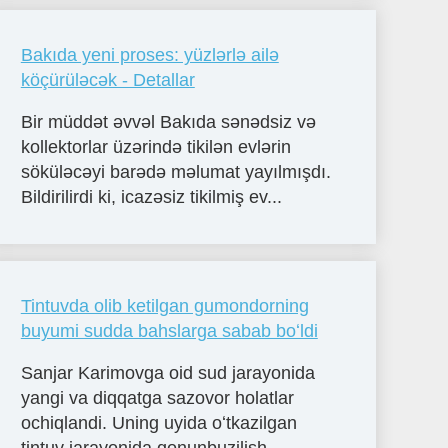
Bakıda yeni proses: yüzlərlə ailə
köçürüləcək - Detallar
Bir müddət əvvəl Bakıda sənədsiz və
kollektorlar üzərində tikilən evlərin
söküləcəyi barədə məlumat yayılmışdı.
Bildirilirdi ki, icazəsiz tikilmiş ev...
Tintuvda olib ketilgan gumondorning
buyumi sudda bahslarga sabab boʻldi
Sanjar Karimovga oid sud jarayonida
yangi va diqqatga sazovor holatlar
ochiqlandi. Uning uyida oʻtkazilgan