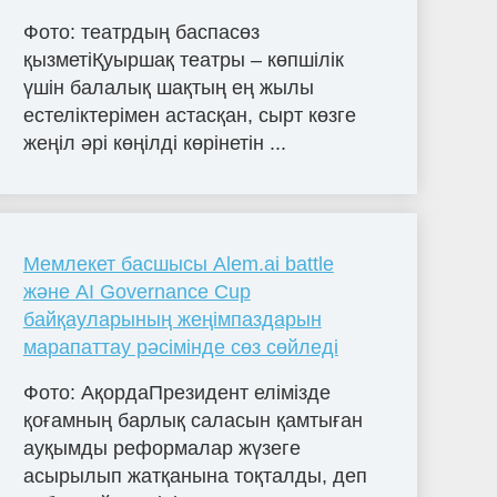
Фото: театрдың баспасөз
қызметіҚуыршақ театры – көпшілік
үшін балалық шақтың ең жылы
естеліктерімен астасқан, сырт көзге
жеңіл әрі көңілді көрінетін ...
Мемлекет басшысы Alem.ai battle
және AI Governance Cup
байқауларының жеңімпаздарын
марапаттау рәсімінде сөз сөйледі
Фото: АқордаПрезидент елімізде
қоғамның барлық саласын қамтыған
ауқымды реформалар жүзеге
асырылып жатқанына тоқталды, деп