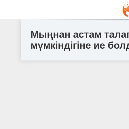
Мыңнан астам талап
мүмкіндігіне ие бо