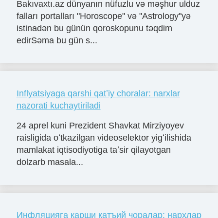
Bakıvaxtı.az dünyanın nüfuzlu və məşhur ulduz
falları portalları "Horoscope" və "Astrology"yə
istinadən bu günün qoroskopunu təqdim
edirSəma bu gün s...
Inflyatsiyaga qarshi qatʼiy choralar: narxlar
nazorati kuchaytiriladi
24 aprel kuni Prezident Shavkat Mirziyoyev
raisligida oʻtkazilgan videoselektor yigʻilishida
mamlakat iqtisodiyotiga taʼsir qilayotgan
dolzarb masala...
Инфляцияга қарши қатъий чоралар: нархлар