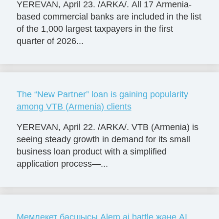
YEREVAN, April 23. /ARKA/. All 17 Armenia-
based commercial banks are included in the list
of the 1,000 largest taxpayers in the first
quarter of 2026...
The “New Partner” loan is gaining popularity
among VTB (Armenia) clients
YEREVAN, April 22. /ARKA/. VTB (Armenia) is
seeing steady growth in demand for its small
business loan product with a simplified
application process—...
Мемлекет басшысы Alem.ai battle және AI