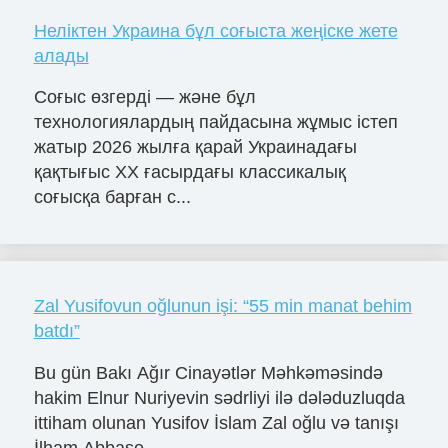
Неліктен Украина бұл соғыста жеңіске жете
алады
Соғыс өзгерді — және бұл
технологиялардың пайдасына жұмыс істеп
жатыр 2026 жылға қарай Украинадағы
қақтығыс ХХ ғасырдағы классикалық
соғысқа барған с...
Zal Yusifovun oğlunun işi: “55 min manat behim
batdı”
Bu gün Bakı Ağır Cinayətlər Məhkəməsində
hakim Elnur Nuriyevin sədrliyi ilə dələduzluqda
ittiham olunan Yusifov İslam Zal oğlu və tanışı