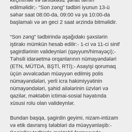
keçirilməli və təhlükəsiz şərait təmin
edilməlidir;- “Son zəng” tədbiri iyunun 13-ü
səhər saat 08:00-da, 09:00 və ya 10:00-da
başlamalı və ən geci 2 saat ərzində bitməlidir.
“Son zəng” tədbirində aşağıdakı şəxslərin
iştirakı mümkün hesab edilir:- 1-ci və 11-ci sinif
şagirdlərinin valideynləri (qəyyum/himayəçi);-
Təhsili idarəetmə orqanlarının nümayəndələri
(ETN, MÜTDA, BŞTİ, RTİ);- Asayişi qorumaq
üçün əvvəlcədən müəyyən edilmiş polis
nümayəndələri, yerli icra hakimiyyətinin
nümayəndələri, şəhid ailələrinin üzvləri və
qazilər, məktəbin ictimai-sosial həyatında
xüsusi rolu olan valideynlər.
Bundan başqa, şagirdin geyimi, nizam-intizam
və etik davranış tələbləri də müəyyənləşib:-