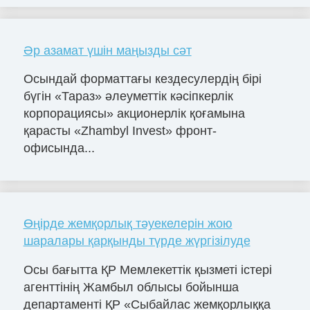
Әр азамат үшін маңызды сәт
Осындай форматтағы кездесулердің бірі
бүгін «Тараз» әлеуметтік кәсіпкерлік
корпорациясы» акционерлік қоғамына
қарасты «Zhambyl Invest» фронт-
офисында...
Өңірде жемқорлық тәуекелерін жою
шаралары қарқынды түрде жүргізілуде
Осы бағытта ҚР Мемлекеттік қызметі істері
агенттінің Жамбыл облысы бойынша
департаменті ҚР «Сыбайлас жемқорлыққа