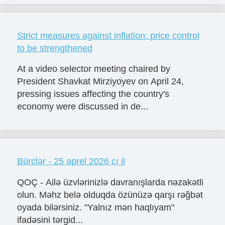
Strict measures against inflation: price control
to be strengthened
At a video selector meeting chaired by
President Shavkat Mirziyoyev on April 24,
pressing issues affecting the country's
economy were discussed in de...
Bürclər - 25 aprel 2026 cı il
QOÇ - Ailə üzvlərinizlə davranışlarda nəzakətli
olun. Məhz belə olduqda özünüzə qarşı rəğbət
oyada bilərsiniz. "Yalnız mən haqlıyam"
ifadəsini tərgid...