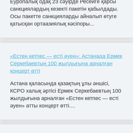
Еуропалық одақ 23 сәуірде Ресейге қарсы
санкциялардың кезекті пакетін қабылдады.
Осы пакетте санкцияларды айналып өтуге
қатысқан ортаазиялық кәсіпоры...
«Естен кетпес — есті әуен»: Астанада Ермек
Серкебаевтың 100 жылдығына арналған
концерт өтті
Астана қаласында қазақтың ұлы әншісі,
КСРО халық әртісі Ермек Серкебаевтың 100
жылдығына арналған «Естен кетпес — есті
әуен» атты концерт өтті....