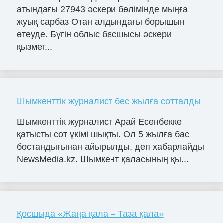
атындағы 27943 әскери бөлімінде мыңға
жуық сарбаз Отан алдындағы борышын
өтеуде. Бүгін облыс басшысы әскери
қызмет...
Шымкенттік журналист бес жылға сотталды
Шымкенттік журналист Арай Есенбекке
қатысты сот үкімі шықты. Ол 5 жылға бас
бостандығынан айырылды, деп хабарлайды
NewsMedia.kz. Шымкент қаласының қы...
Қосшыда «Жаңа қала – Таза қала»