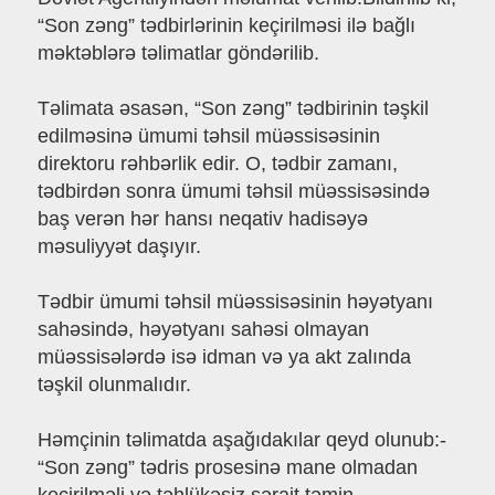
“Son zəng” tədbirlərinin keçirilməsi ilə bağlı
məktəblərə təlimatlar göndərilib.
Təlimata əsasən, “Son zəng” tədbirinin təşkil
edilməsinə ümumi təhsil müəssisəsinin
direktoru rəhbərlik edir. O, tədbir zamanı,
tədbirdən sonra ümumi təhsil müəssisəsində
baş verən hər hansı neqativ hadisəyə
məsuliyyət daşıyır.
Tədbir ümumi təhsil müəssisəsinin həyətyanı
sahəsində, həyətyanı sahəsi olmayan
müəssisələrdə isə idman və ya akt zalında
təşkil olunmalıdır.
Həmçinin təlimatda aşağıdakılar qeyd olunub:-
“Son zəng” tədris prosesinə mane olmadan