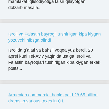
mamlakat iqtisodiyotiga taʼsir qilayotgan
dolzarb masala...
Isroil va Falastin bayrogʻi tushirilgan kipa kiygan
yozuvchi hibsga olindi
Isroilda gʻalati va bahsli voqea yuz berdi. 20
aprel kuni Tel-Aviv yaqinida ustiga Isroil va
Falastin bayroqlari tushirilgan kipa kiygan erkak
polits...
Armenian commercial banks paid 28.65 billion
drams in various taxes in Q1