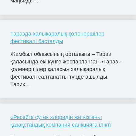
маңызды ...
Таразда халықаралық қолөнершілер
фестивалі басталды
Жамбыл облысының орталығы – Тараз
қаласында екі күнге жоспарланған «Тараз –
қолөнершілер қаласы» халықаралық
фестивалі салтанатты түрде ашылды.
Тарих...
«Ресейге сутек хлоридін жеткізген»:
қазақстандық компания санкцияға ілікті