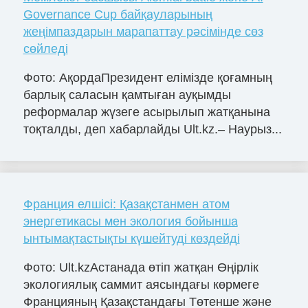
Governance Cup байқауларының
жеңімпаздарын марапаттау рәсімінде сөз
сөйледі
Фото: АқордаПрезидент елімізде қоғамның
барлық саласын қамтыған ауқымды
реформалар жүзеге асырылып жатқанына
тоқталды, деп хабарлайды Ult.kz.– Наурыз...
Франция елшісі: Қазақстанмен атом
энергетикасы мен экология бойынша
ынтымақтастықты күшейтуді көздейді
Фото: Ult.kzАстанада өтіп жатқан Өңірлік
экологиялық саммит аясындағы көрмеге
Францияның Қазақстандағы Төтенше және