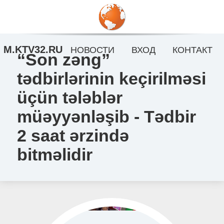
M.KTV32.RU
НОВОСТИ
ВХОД
КОНТАКТ
“Son zəng”
tədbirlərinin keçirilməsi
üçün tələblər
müəyyənləşib - Tədbir
2 saat ərzində
bitməlidir