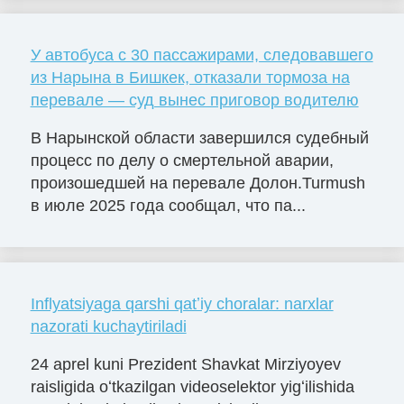
У автобуса с 30 пассажирами, следовавшего
из Нарына в Бишкек, отказали тормоза на
перевале — суд вынес приговор водителю
В Нарынской области завершился судебный
процесс по делу о смертельной аварии,
произошедшей на перевале Долон.Turmush
в июле 2025 года сообщал, что па...
Inflyatsiyaga qarshi qatʼiy choralar: narxlar
nazorati kuchaytiriladi
24 aprel kuni Prezident Shavkat Mirziyoyev
raisligida oʻtkazilgan videoselektor yigʻilishida