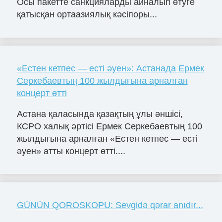
Осы пакетте санкцияларды айналып өтуге
қатысқан ортаазиялық кәсіпоры...
«Естен кетпес — есті әуен»: Астанада Ермек
Серкебаевтың 100 жылдығына арналған
концерт өтті
Астана қаласында қазақтың ұлы әншісі,
КСРО халық әртісі Ермек Серкебаевтың 100
жылдығына арналған «Естен кетпес — есті
әуен» атты концерт өтті....
GÜNÜN QOROSKOPU: Sevgidə qərar anıdır...