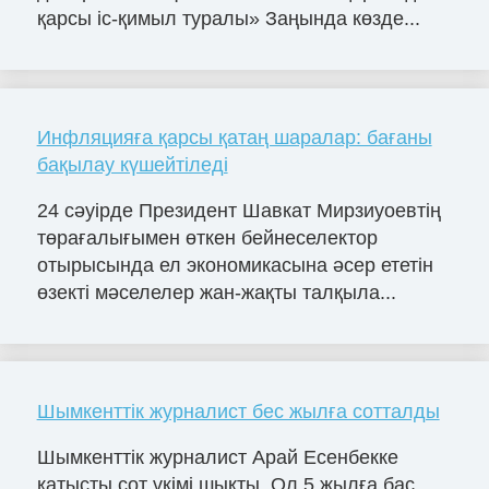
қарсы іс-қимыл туралы» Заңында көзде...
Инфляцияға қарсы қатаң шаралар: бағаны
бақылау күшейтіледі
24 сәуірде Президент Шавкат Мирзиyоевтің
төрағалығымен өткен бейнеселектор
отырысында ел экономикасына әсер ететін
өзекті мәселелер жан-жақты талқыла...
Шымкенттік журналист бес жылға сотталды
Шымкенттік журналист Арай Есенбекке
қатысты сот үкімі шықты. Ол 5 жылға бас