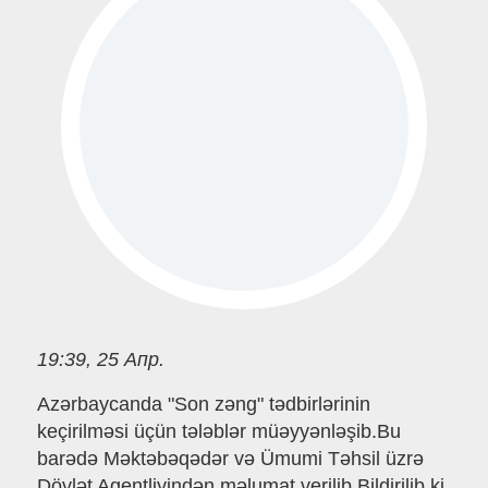
19:39, 25 Апр.
Azərbaycanda "Son zəng" tədbirlərinin
keçirilməsi üçün tələblər müəyyənləşib.Bu
barədə Məktəbəqədər və Ümumi Təhsil üzrə
Dövlət Agentliyindən məlumat verilib.Bildirilib ki,