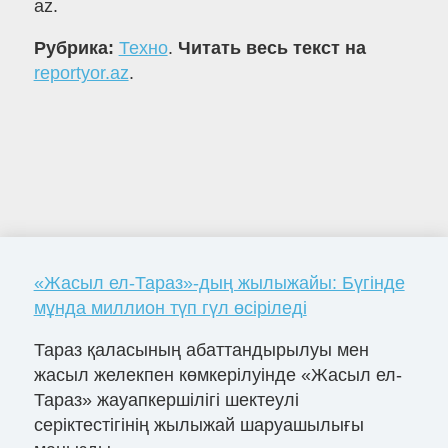
az.
Рубрика:
Техно
.
Читать весь текст на
reportyor.az
.
«Жасыл ел-Тараз»-дың жылыжайы: Бүгінде
мұнда миллион түп гүл өсіріледі
Тараз қаласының абаттандырылуы мен
жасыл желекпен көмкерілуінде «Жасыл ел-
Тараз» жауапкершілігі шектеулі
серіктестігінің жылыжай шаруашылығы