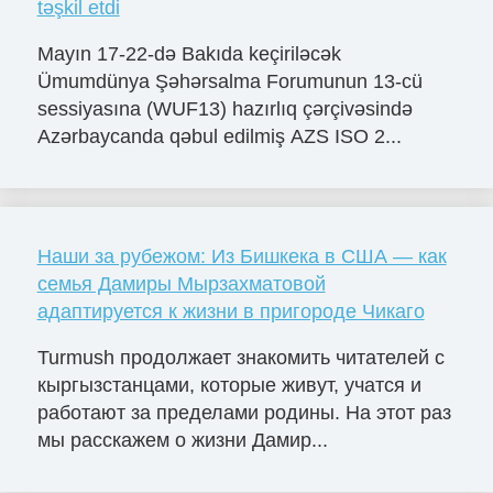
təşkil etdi
Mayın 17-22-də Bakıda keçiriləcək
Ümumdünya Şəhərsalma Forumunun 13-cü
sessiyasına (WUF13) hazırlıq çərçivəsində
Azərbaycanda qəbul edilmiş AZS ISO 2...
Наши за рубежом: Из Бишкека в США — как
семья Дамиры Мырзахматовой
адаптируется к жизни в пригороде Чикаго
Turmush продолжает знакомить читателей с
кыргызстанцами, которые живут, учатся и
работают за пределами родины. На этот раз
мы расскажем о жизни Дамир...