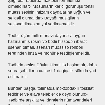
Şagirdlər tədbirdə məktəbli formasında
olmalıdırlar;- Məzunların xarici görünüşü təhsil
müəssisəsinin intizam qaydalarına uyğun və
səliqəli olumalıdır;- Bayağı musiqilərin
səsləndirilməsinə yol verilməməlidir.
Tədbir üçün milli-mənəvi dəyərlərə uyğun
hazırlanmış rəsmi və bədii hissədən ibarət
ssenari olmalı, ssenari müəssisə rəhbəri
tərəfindən imza və möhürlə təsdiqlənməlidir.
Tədbirin açılışı Dövlət Himni ilə başlamalı, daha
sonra şəhidlərin xatirəsi 1 dəqiqəlik sükutla yad
edilməlidir.
Bundan başqa, təlimatda məktəbdaxili təşkilati
tədbirlər və əlavə tələblər də qeyd olunub:-
Tədbirdə təşkilat və idarələrin nümayəndələri