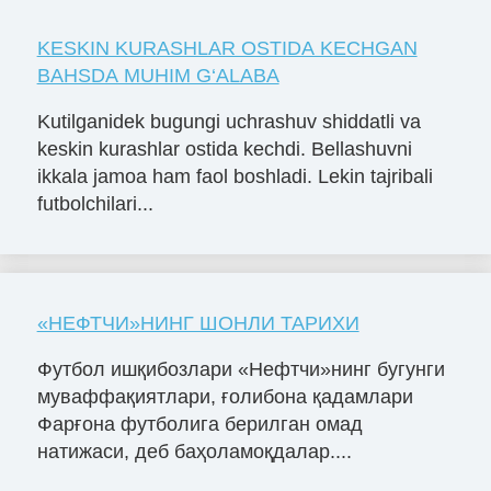
KESKIN KURASHLAR OSTIDA KECHGAN
BAHSDA MUHIM G‘ALABA
Kutilganidek bugungi uchrashuv shiddatli va
keskin kurashlar ostida kechdi. Bellashuvni
ikkala jamoa ham faol boshladi. Lekin tajribali
futbolchilari...
«НЕФТЧИ»НИНГ ШОНЛИ ТАРИХИ
Футбол ишқибозлари «Нефтчи»нинг бугунги
муваффақиятлари, ғолибона қадамлари
Фарғона футболига берилган омад
натижаси, деб баҳоламоқдалар....