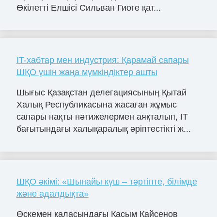
Өкілетті Елшісі Сильван Гиоге қат...
IT-хабтар мен индустрия: Қарамай сапары
ШҚО үшін жаңа мүмкіндіктер ашты
Шығыс Қазақстан делегациясының Қытай
Халық Республикасына жасаған жұмыс
сапары нақты нәтижелермен аяқталып, IT
бағытындағы халықаралық әріптестікті ж...
ШҚО әкімі: «Шынайы күш – тәртіпте, білімде
және адалдықта»
Өскемен қаласындағы Қасым Қайсенов