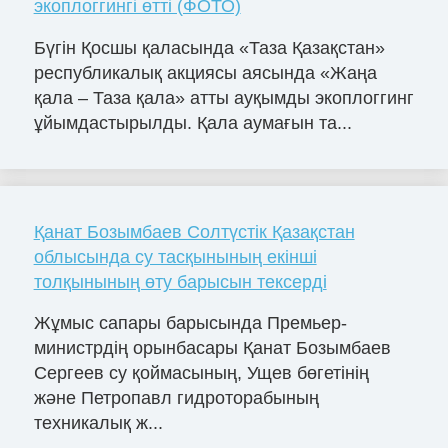
экоплоггингі өтті (ФОТО)
Бүгін Қосшы қаласында «Таза Қазақстан»
республикалық акциясы аясында «Жаңа
қала – Таза қала» атты ауқымды экоплоггинг
ұйымдастырылды. Қала аумағын та...
Қанат Бозымбаев Солтүстік Қазақстан
облысында су тасқынының екінші
толқынының өту барысын тексерді
Жұмыс сапары барысында Премьер-
министрдің орынбасары Қанат Бозымбаев
Сергеев су қоймасының, Ущев бөгетінің
және Петропавл гидроторабының
техникалық ж...