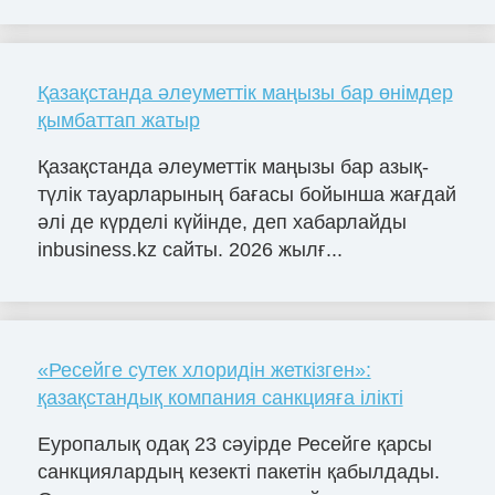
Қазақстанда әлеуметтік маңызы бар өнімдер
қымбаттап жатыр
Қазақстанда әлеуметтік маңызы бар азық-
түлік тауарларының бағасы бойынша жағдай
әлі де күрделі күйінде, деп хабарлайды
inbusiness.kz сайты. 2026 жылғ...
«Ресейге сутек хлоридін жеткізген»:
қазақстандық компания санкцияға ілікті
Еуропалық одақ 23 сәуірде Ресейге қарсы
санкциялардың кезекті пакетін қабылдады.