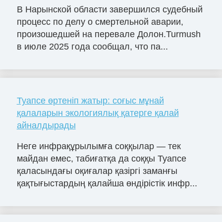
В Нарынской области завершился судебный
процесс по делу о смертельной аварии,
произошедшей на перевале Долон.Turmush
в июле 2025 года сообщал, что па...
Туапсе өртеніп жатыр: соғыс мұнай
қалаларын экологиялық қатерге қалай
айналдырады
Неге инфрақұрылымға соққылар — тек
майдан емес, табиғатқа да соққы Туапсе
қаласындағы оқиғалар қазіргі заманғы
қақтығыстардың қалайша өндірістік инфр...