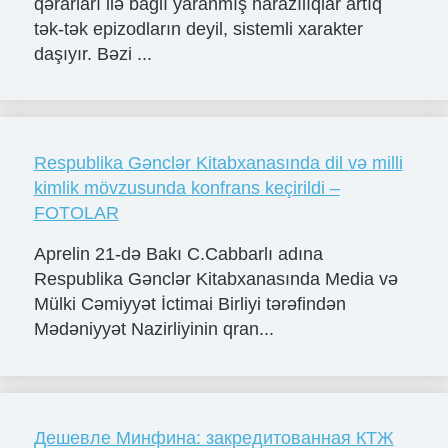
qərarları ilə bağlı yaranmış narazılıqlar artıq
tək-tək epizodların deyil, sistemli xarakter
daşıyır. Bəzi ...
Respublika Gənclər Kitabxanasında dil və milli
kimlik mövzusunda konfrans keçirildi –
FOTOLAR
Aprelin 21-də Bakı C.Cabbarlı adına
Respublika Gənclər Kitabxanasında Media və
Mülki Cəmiyyət İctimai Birliyi tərəfindən
Mədəniyyət Nazirliyinin qran...
Дешевле Минфина: закредитованная КТЖ