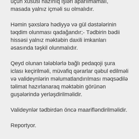
üçün xüsusi hazırlıq işləri aparılmamalı,
masada yalnız içməli su olmalıdır.
Həmin şəxslərə hədiyyə və gül dəstələrinin
təqdim olunması qadağandır;- Tədbirin bədii
hissəsi yalnız məktəbin daxili imkanları
əsasında təşkil olunmalıdır.
Qeyd olunan tələblərlə bağlı pedaqoji şura
iclası keçirilməli, müvafiq qərarlar qəbul edilməli
və valideynlərin məlumatlandırılması məqsədilə
təlimat hazırlanaraq məktəbin görünən
guşələrində yerləşdirilməlidir.
Valideynlər tədbirdən öncə maarifləndirilməlidir.
Reportyor.