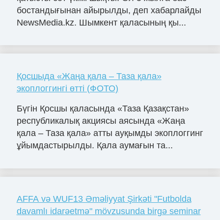
бостандығынан айырылды, деп хабарлайды
NewsMedia.kz. Шымкент қаласының қы...
Қосшыда «Жаңа қала – Таза қала»
экоплоггингі өтті (ФОТО)
Бүгін Қосшы қаласында «Таза Қазақстан»
республикалық акциясы аясында «Жаңа
қала – Таза қала» атты ауқымды экоплоггинг
ұйымдастырылды. Қала аумағын та...
AFFA və WUF13 Əməliyyat Şirkəti "Futbolda
davamlı idarəetmə" mövzusunda birgə seminar