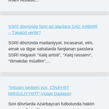
İlham Abbaso...
SSRİ dövründə fəxri ad alanlara ŞAD XƏBƏR
– Təqaüd verilir?
SSRİ dövründə mədəniyyət, incəsənət, elm,
əmək və digər sahələrdə fərqlənən şəxslərə
SSRİ miqyaslı “Xalq artisti”, “Xalq rəssamı”,
“Əməkdar müəllim”,...
“İntizam tənbehi yox, CİNAYƏT
MƏSULİYYƏTİ”-Vüqar Dadaşov
Son dövrlərdə Azərbaycan futbolunda hakim