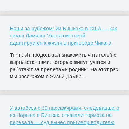
Наши за рубежом: Из Бишкека в США — как
семья Дамиры Мырзахматовой
адаптируется к жизни в пригороде Чикаго
Turmush продолжает знакомить читателей с
кыргызстанцами, которые живут, учатся и
работают за пределами родины. На этот раз
мы расскажем о жизни Дамир...
У автобуса с 30 пассажирами, следовавшего
из Нарына в Бишкек, отказали тормоза на
перевале — суд вынес приговор водителю