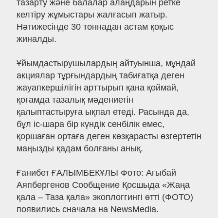
тазарту және балалар алаңдарын ретке
келтіру жұмыстары жалғасып жатыр.
Нәтижесінде 30 тоннадан астам қоқыс
жиналды.
Ұйымдастырушылардың айтуынша, мұндай
акциялар тұрғындардың табиғатқа деген
жауапкершілігін арттырып қана қоймай,
қоғамда тазалық мәдениетін
қалыптастыруға ықпал етеді. Расында да,
бұл іс-шара бір күндік сенбілік емес,
қоршаған ортаға деген көзқарасты өзгертетін
маңызды қадам болғаны анық.
Ғанибет ҒАЛЫМБЕКҰЛЫ Фото: Ағыбай
Аяпбергенов Сообщение Қосшыда «Жаңа
қала – Таза қала» экоплоггингі өтті (ФОТО)
появились сначала на NewsMedia.