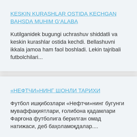
KESKIN KURASHLAR OSTIDA KECHGAN
BAHSDA MUHIM G‘ALABA
Kutilganidek bugungi uchrashuv shiddatli va
keskin kurashlar ostida kechdi. Bellashuvni
ikkala jamoa ham faol boshladi. Lekin tajribali
futbolchilari...
«НЕФТЧИ»НИНГ ШОНЛИ ТАРИХИ
Футбол ишқибозлари «Нефтчи»нинг бугунги
муваффақиятлари, ғолибона қадамлари
Фарғона футболига берилган омад
натижаси, деб баҳоламоқдалар....