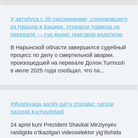
У автобуса с 30 пассажирами, следовавшего
из Нарына в Бишкек, отказали тормоза на
перевале — суд вынес приговор водителю
В Нарынской области завершился судебный
процесс по делу о смертельной аварии,
произошедшей на перевале Долон.Turmush
в июле 2025 года сообщал, что па...
Inflyatsiyaga qarshi qatʼiy choralar: narxlar
nazorati kuchaytiriladi
24 aprel kuni Prezident Shavkat Mirziyoyev
raisligida oʻtkazilgan videoselektor yigʻilishida