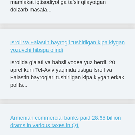
mamlakat iqtisodiyotiga taʼsir qilayotgan
dolzarb masala...
Isroil va Falastin bayrogʻi tushirilgan kipa kiygan
yozuvchi hibsga olindi
Isroilda gʻalati va bahsli voqea yuz berdi. 20
aprel kuni Tel-Aviv yaqinida ustiga Isroil va
Falastin bayroqlari tushirilgan kipa kiygan erkak
polits...
Armenian commercial banks paid 28.65 billion
drams in various taxes in Q1