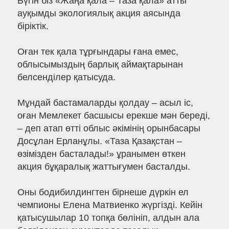
Бүгін біз «Жаңа қала – Таза қала» атты
ауқымды экологиялық акция аясында
біріктік.
Оған тек қала тұрғындары ғана емес,
облысымыздың барлық аймақтарынан
белсенділер қатысуда.
Мұндай бастамаларды қолдау – асыл іс,
оған Мемлекет басшысы ерекше мән береді,
– деп атап өтті облыс әкімінің орынбасары
Досұлан Ерланұлы. «Таза Қазақстан –
өзімізден басталады!» ұранымен өткен
акция бұқаралық жаттығумен басталды.
Оны бодибилдингтен бірнеше дүркін ел
чемпионы Елена Матвиенко жүргізді. Кейін
қатысушылар 10 топқа бөлініп, алдын ала