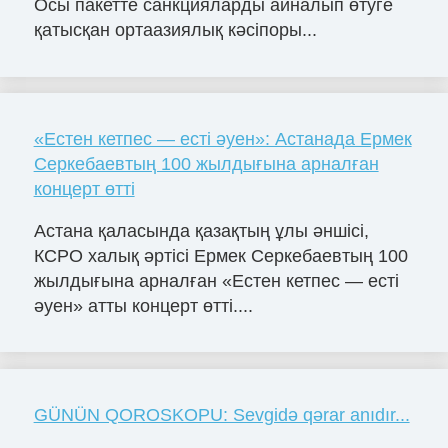
Осы пакетте санкцияларды айналып өтуге
қатысқан ортаазиялық кәсіпоры...
«Естен кетпес — есті әуен»: Астанада Ермек
Серкебаевтың 100 жылдығына арналған
концерт өтті
Астана қаласында қазақтың ұлы әншісі,
КСРО халық әртісі Ермек Серкебаевтың 100
жылдығына арналған «Естен кетпес — есті
әуен» атты концерт өтті....
GÜNÜN QOROSKOPU: Sevgidə qərar anıdır...