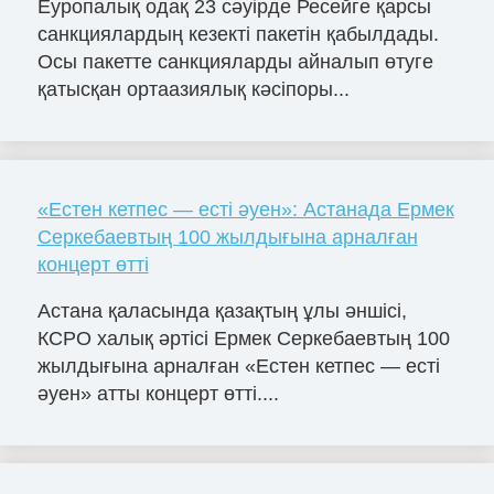
Еуропалық одақ 23 сәуірде Ресейге қарсы
санкциялардың кезекті пакетін қабылдады.
Осы пакетте санкцияларды айналып өтуге
қатысқан ортаазиялық кәсіпоры...
«Естен кетпес — есті әуен»: Астанада Ермек
Серкебаевтың 100 жылдығына арналған
концерт өтті
Астана қаласында қазақтың ұлы әншісі,
КСРО халық әртісі Ермек Серкебаевтың 100
жылдығына арналған «Естен кетпес — есті
әуен» атты концерт өтті....