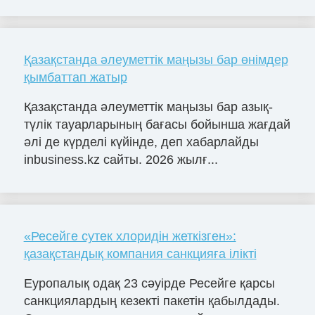
Қазақстанда әлеуметтік маңызы бар өнімдер
қымбаттап жатыр
Қазақстанда әлеуметтік маңызы бар азық-
түлік тауарларының бағасы бойынша жағдай
әлі де күрделі күйінде, деп хабарлайды
inbusiness.kz сайты. 2026 жылғ...
«Ресейге сутек хлоридін жеткізген»:
қазақстандық компания санкцияға ілікті
Еуропалық одақ 23 сәуірде Ресейге қарсы
санкциялардың кезекті пакетін қабылдады.