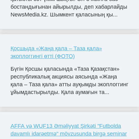
бостандығынан айырылды, деп хабарлайды
NewsMedia.kz. Шымкент қаласының қы...
Қосшыда «Жаңа қала – Таза қала»
экоплоггингі өтті (ФОТО)
Бүгін Қосшы қаласында «Таза Қазақстан»
республикалық акциясы аясында «Жаңа
қала – Таза қала» атты ауқымды экоплоггинг
ұйымдастырылды. Қала аумағын та...
AFFA və WUF13 Əməliyyat Şirkəti "Futbolda
davamlı idarəetmə" mövzusunda birgə seminar