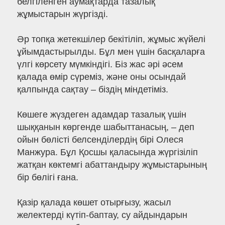
белгіленген аумақтарда тазалық
жұмыстарын жүргізді.
Әр топқа жетекшілер бекітіліп, жұмыс жүйелі
ұйымдастырылды. Бұл мен үшін басқаларға
үлгі көрсету мүмкіндігі. Біз жас әрі әсем
қалада өмір сүреміз, және оны осындай
қалпында сақтау – біздің міндетіміз.
Көшеге жүздеген адамдар тазалық үшін
шыққанын көргенде шабыттанасың, – деп
ойын бөлісті белсенділердің бірі Олеся
Манжура. Бұл Қосшы қаласында жүргізіліп
жатқан көктемгі абаттандыру жұмыстарының
бір бөлігі ғана.
Қазір қалада көшет отырғызу, жасыл
желектерді күтіп-баптау, су айдындарын