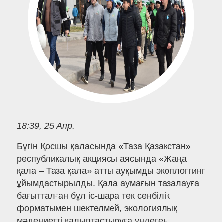
18:39, 25 Апр.
Бүгін Қосшы қаласында «Таза Қазақстан»
республикалық акциясы аясында «Жаңа
қала – Таза қала» атты ауқымды экоплоггинг
ұйымдастырылды. Қала аумағын тазалауға
бағытталған бұл іс-шара тек сенбілік
форматымен шектелмей, экологиялық
мәдениетті қалыптастыруға үндеген