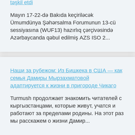
təşkil etdi
Mayın 17-22-də Bakıda keçiriləcək
Ümumdünya Şəhərsalma Forumunun 13-cü
sessiyasına (WUF13) hazırlıq çərçivəsində
Azərbaycanda qəbul edilmiş AZS ISO 2...
Наши за рубежом: Из Бишкека в США — как
семья Дамиры Мырзахматовой
адаптируется к жизни в пригороде Чикаго
Turmush продолжает знакомить читателей с
кыргызстанцами, которые живут, учатся и
работают за пределами родины. На этот раз
мы расскажем о жизни Дамир...