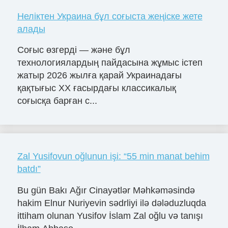
Неліктен Украина бұл соғыста жеңіске жете
алады
Соғыс өзгерді — және бұл
технологиялардың пайдасына жұмыс істеп
жатыр 2026 жылға қарай Украинадағы
қақтығыс ХХ ғасырдағы классикалық
соғысқа барған с...
Zal Yusifovun oğlunun işi: “55 min manat behim
batdı”
Bu gün Bakı Ağır Cinayətlər Məhkəməsində
hakim Elnur Nuriyevin sədrliyi ilə dələduzluqda
ittiham olunan Yusifov İslam Zal oğlu və tanışı