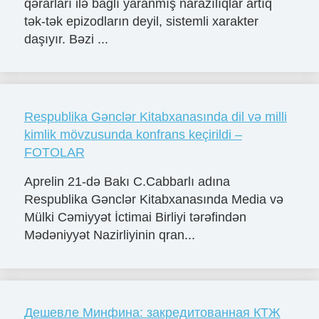
qərarları ilə bağlı yaranmış narazılıqlar artıq
tək-tək epizodların deyil, sistemli xarakter
daşıyır. Bəzi ...
Respublika Gənclər Kitabxanasında dil və milli
kimlik mövzusunda konfrans keçirildi –
FOTOLAR
Aprelin 21-də Bakı C.Cabbarlı adına
Respublika Gənclər Kitabxanasında Media və
Mülki Cəmiyyət İctimai Birliyi tərəfindən
Mədəniyyət Nazirliyinin qran...
Дешевле Минфина: закредитованная КТЖ