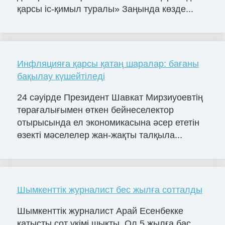
қарсы іс-қимыл туралы» Заңында көзде...
Инфляцияға қарсы қатаң шаралар: бағаны
бақылау күшейтіледі
24 сәуірде Президент Шавкат Мирзиyоевтің
төрағалығымен өткен бейнеселектор
отырысында ел экономикасына әсер ететін
өзекті мәселелер жан-жақты талқыла...
Шымкенттік журналист бес жылға сотталды
Шымкенттік журналист Арай Есенбекке
қатысты сот үкімі шықты. Ол 5 жылға бас