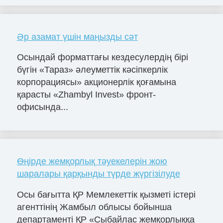
Әр азамат үшін маңызды сәт
Осындай форматтағы кездесулердің бірі
бүгін «Тараз» әлеуметтік кәсіпкерлік
корпорациясы» акционерлік қоғамына
қарасты «Zhambyl Invest» фронт-
офисында...
Өңірде жемқорлық тәуекелерін жою
шаралары қарқынды түрде жүргізілуде
Осы бағытта ҚР Мемлекеттік қызметі істері
агенттінің Жамбыл облысы бойынша
департаменті ҚР «Сыбайлас жемқорлыққа