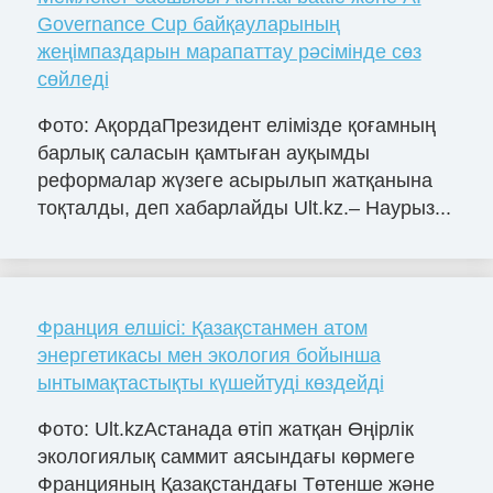
Governance Cup байқауларының
жеңімпаздарын марапаттау рәсімінде сөз
сөйледі
Фото: АқордаПрезидент елімізде қоғамның
барлық саласын қамтыған ауқымды
реформалар жүзеге асырылып жатқанына
тоқталды, деп хабарлайды Ult.kz.– Наурыз...
Франция елшісі: Қазақстанмен атом
энергетикасы мен экология бойынша
ынтымақтастықты күшейтуді көздейді
Фото: Ult.kzАстанада өтіп жатқан Өңірлік
экологиялық саммит аясындағы көрмеге
Францияның Қазақстандағы Төтенше және