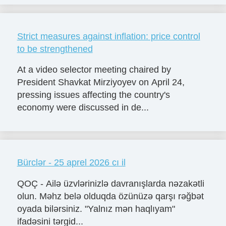
Strict measures against inflation: price control
to be strengthened
At a video selector meeting chaired by
President Shavkat Mirziyoyev on April 24,
pressing issues affecting the country's
economy were discussed in de...
Bürclər - 25 aprel 2026 cı il
QOÇ - Ailə üzvlərinizlə davranışlarda nəzakətli
olun. Məhz belə olduqda özünüzə qarşı rəğbət
oyada bilərsiniz. "Yalnız mən haqlıyam"
ifadəsini tərgid...