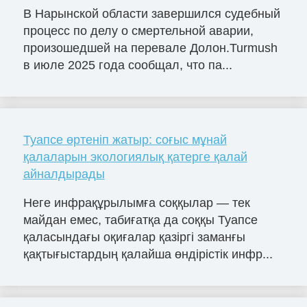
В Нарынской области завершился судебный
процесс по делу о смертельной аварии,
произошедшей на перевале Долон.Turmush
в июле 2025 года сообщал, что па...
Туапсе өртеніп жатыр: соғыс мұнай
қалаларын экологиялық қатерге қалай
айналдырады
Неге инфрақұрылымға соққылар — тек
майдан емес, табиғатқа да соққы Туапсе
қаласындағы оқиғалар қазіргі заманғы
қақтығыстардың қалайша өндірістік инфр...