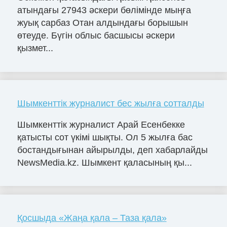
атындағы 27943 әскери бөлімінде мыңға
жуық сарбаз Отан алдындағы борышын
өтеуде. Бүгін облыс басшысы әскери
қызмет...
Шымкенттік журналист бес жылға сотталды
Шымкенттік журналист Арай Есенбекке
қатысты сот үкімі шықты. Ол 5 жылға бас
бостандығынан айырылды, деп хабарлайды
NewsMedia.kz. Шымкент қаласының қы...
Қосшыда «Жаңа қала – Таза қала»