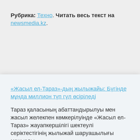
Рубрика:
Техно
.
Читать весь текст на
newsmedia.kz
.
«Жасыл ел-Тараз»-дың жылыжайы: Бүгінде
мұнда миллион түп гүл өсіріледі
Тараз қаласының абаттандырылуы мен
жасыл желекпен көмкерілуінде «Жасыл ел-
Тараз» жауапкершілігі шектеулі
серіктестігінің жылыжай шаруашылығы