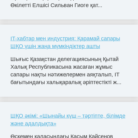
Өкілетті Елшісі Сильван Гиоге қат...
IT-хабтар мен индустрия: Қарамай сапары
ШҚО үшін жаңа мүмкіндіктер ашты
Шығыс Қазақстан делегациясының Қытай
Халық Республикасына жасаған жұмыс
сапары нақты нәтижелермен аяқталып, IT
бағытындағы халықаралық әріптестікті ж...
ШҚО әкімі: «Шынайы күш – тәртіпте, білімде
және адалдықта»
Өскемен қаласындағы Қасым Қайсенов