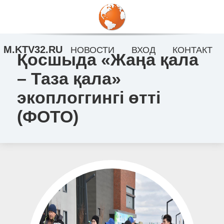
M.KTV32.RU
НОВОСТИ
ВХОД
КОНТАКТ
Қосшыда «Жаңа қала
– Таза қала»
экоплоггингі өтті
(ФОТО)