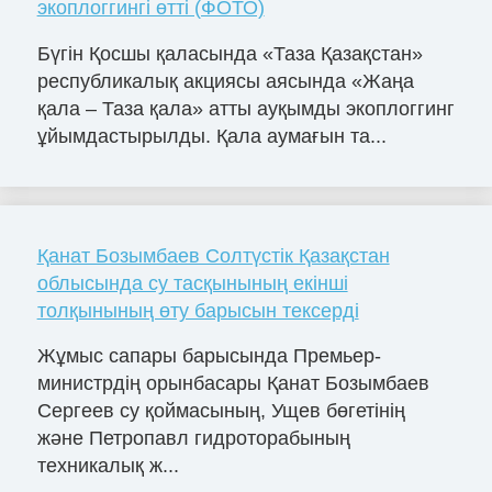
экоплоггингі өтті (ФОТО)
Бүгін Қосшы қаласында «Таза Қазақстан»
республикалық акциясы аясында «Жаңа
қала – Таза қала» атты ауқымды экоплоггинг
ұйымдастырылды. Қала аумағын та...
Қанат Бозымбаев Солтүстік Қазақстан
облысында су тасқынының екінші
толқынының өту барысын тексерді
Жұмыс сапары барысында Премьер-
министрдің орынбасары Қанат Бозымбаев
Сергеев су қоймасының, Ущев бөгетінің
және Петропавл гидроторабының
техникалық ж...