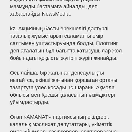
мазмұнды бастамаға айналды, деп
хабарлайды NewsMedia.
kz. Акцияның басты ерекшелігі дәстүрлі
тазалық жұмыстарын саламатты өмір
салтымен ұштастыруында болды. Плоггинг
деп аталатын бұл бағытта қатысушылар жол
бойындағы қоқысты жүгіріп жүріп жинайды.
Осылайша, бір жағынан денсаулықты
нығайтса, екінші жағынан қоршаған ортаны
тазартуға үлес қосады. Іс-шараны Ақмола
облысы мен Қосшы қаласының әкімдіктері
ұйымдастырды.
Оған «AMANAT» партиясының өкілдері,
қалалық мәслихат депутаттары, үкіметтік
емес ұйымдар, кәсіпкерлер, еріктілер және