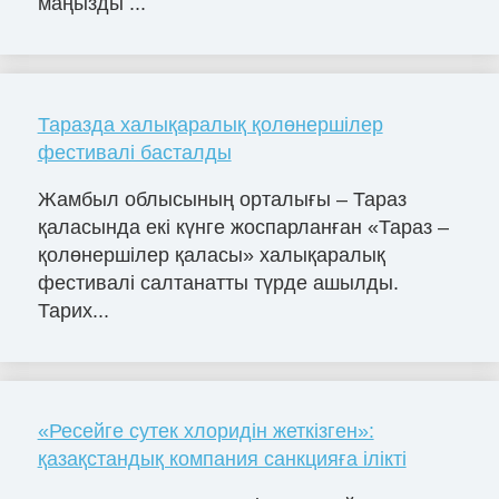
маңызды ...
Таразда халықаралық қолөнершілер
фестивалі басталды
Жамбыл облысының орталығы – Тараз
қаласында екі күнге жоспарланған «Тараз –
қолөнершілер қаласы» халықаралық
фестивалі салтанатты түрде ашылды.
Тарих...
«Ресейге сутек хлоридін жеткізген»:
қазақстандық компания санкцияға ілікті