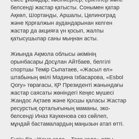
белсенді жастар қатысты. Сонымен қатар
Ақкөл, Шортанды, Аршалы, Целиноград
және Қорғалжын аудандарынан келген
жастар да акцияға үн қосып, жалпы
қатысушылар саны мыңнан асты.
Жиында Ақмола облысы әкімінің
орынбасары Досұлан Айтбаев, белгілі
спортшы Темір Сыпатаев, «Жасыл ел»
штабының өкілі Мәдина Ізбасарова, «Esbol
Qory» төрағасы, ҚР Президенті жанындағы
жастар саясаты жөніндегі Кеңес мүшесі
Жандос Ақтаев және Қосшы қаласы Жастар
ресурстық орталығының маманы, эко-
белсенді Иназ Каукенова сөз сөйлеп,
мұндай бастамалардың маңызын атап өтті.