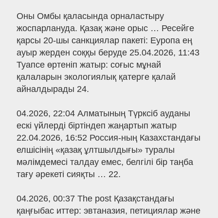
Оны Омбы қаласында орналастыру
жоспарлануда. Қазақ және орыс … Ресейге
қарсы 20-шы санкциялар пакеті: Еуропа ең
ауыр жерден соққы беруде 25.04.2026, 11:43
Туапсе өртеніп жатыр: соғыс мұнай
қалаларын экологиялық қатерге қалай
айналдырады 24.
04.2026, 22:04 Алматының Түрксіб ауданы
ескі үйлерді біртіндеп жаңартып жатыр
22.04.2026, 16:52 Россия-ның Казахстандағы
елшісінің «қазақ ұлтшылдығы» туралы
мәлімдемесі талдау емес, белгілі бір таңба
тағу әрекеті сияқты … 22.
04.2026, 00:37 The post Қазақстандағы
қаңғыбас иттер: эвтаназия, петициялар және