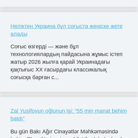
Неліктен Украина бұл соғыста жеңіске жете
алады
Соғыс өзгерді — және бұл
технологиялардың пайдасына жұмыс істеп
жатыр 2026 жылға қарай Украинадағы
қақтығыс ХХ ғасырдағы классикалық
соғысқа барған с...
Zal Yusifovun oğlunun işi: “55 min manat behim
batdı”
Bu gün Bakı Ağır Cinayətlər Məhkəməsində