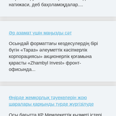
натижаси, деб баҳоламоқдалар....
Әр азамат үшін маңызды сәт
Осындай форматтағы кездесулердің бірі
бүгін «Тараз» әлеуметтік кәсіпкерлік
корпорациясы» акционерлік қоғамына
қарасты «Zhambyl Invest» фронт-
офисында...
Өңірде жемқорлық тәуекелерін жою
шаралары қарқынды түрде жүргізілуде
Осы бағытта ҚР Мемлекеттік қызметі істері