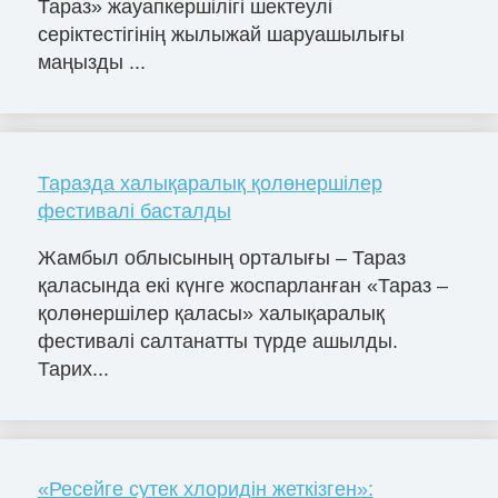
Тараз» жауапкершілігі шектеулі
серіктестігінің жылыжай шаруашылығы
маңызды ...
Таразда халықаралық қолөнершілер
фестивалі басталды
Жамбыл облысының орталығы – Тараз
қаласында екі күнге жоспарланған «Тараз –
қолөнершілер қаласы» халықаралық
фестивалі салтанатты түрде ашылды.
Тарих...
«Ресейге сутек хлоридін жеткізген»: