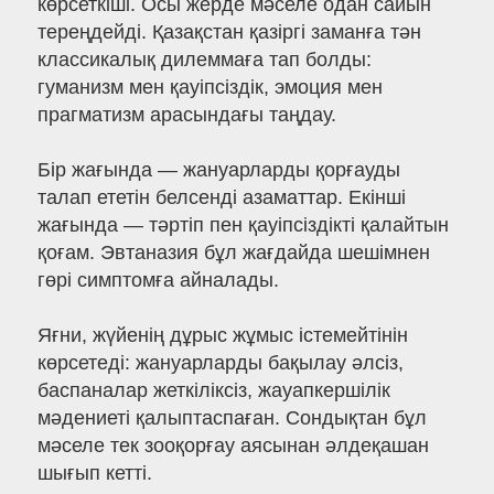
көрсеткіші. Осы жерде мәселе одан сайын
тереңдейді. Қазақстан қазіргі заманға тән
классикалық дилеммаға тап болды:
гуманизм мен қауіпсіздік, эмоция мен
прагматизм арасындағы таңдау.
Бір жағында — жануарларды қорғауды
талап ететін белсенді азаматтар. Екінші
жағында — тәртіп пен қауіпсіздікті қалайтын
қоғам. Эвтаназия бұл жағдайда шешімнен
гөрі симптомға айналады.
Яғни, жүйенің дұрыс жұмыс істемейтінін
көрсетеді: жануарларды бақылау әлсіз,
баспаналар жеткіліксіз, жауапкершілік
мәдениеті қалыптаспаған. Сондықтан бұл
мәселе тек зооқорғау аясынан әлдеқашан
шығып кетті.