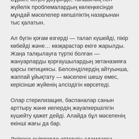
жүйелік проблемалардың көлеңкесінде
мұндай мәселелер көпшіліктің назарынан
тыс қалатын.
Ал бүгін қоғам өзгерді — талап күшейді, пікір
көбейді және… көзқарастар екіге жарылды.
Жаңа талқылауға түрткі болған —
жануарларды қорғаушылардың эвтаназияға
қарсы петициясы. Белсенділердің айтуынша,
жаппай ұйықтату — мәселені шешу емес,
керісінше жүйенің әлсіздігін көрсетеді.
Олар стерилизация, баспаналар санын
арттыру және иелердің жауапкершілігін
күшейту қажет дейді. Алайда бұл мәселенің
екінші жағы да бар.