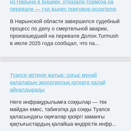
из Нарына в Бишкек, отказали тормоза на
перевале — суд вынес приговор водителю
В Нарынской области завершился судебный
процесс по делу о смертельной аварии,
произошедшей на перевале Долон.Turmush
в июле 2025 года сообщал, что па...
Туапсе өртеніп жатыр: соғыс мұнай
қалаларын экологиялық қатерге қалай
айналдырады
Неге инфрақұрылымға соққылар — тек
майдан емес, табиғатқа да соққы Туапсе
қаласындағы оқиғалар қазіргі заманғы
қақтығыстардың қалайша өндірістік инфр...