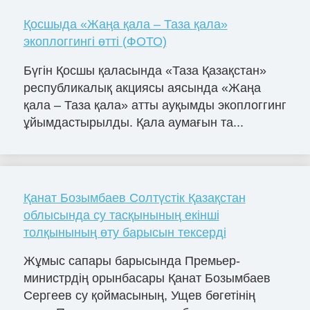
Қосшыда «Жаңа қала – Таза қала»
экоплоггингі өтті (ФОТО)
Бүгін Қосшы қаласында «Таза Қазақстан»
республикалық акциясы аясында «Жаңа
қала – Таза қала» атты ауқымды экоплоггинг
ұйымдастырылды. Қала аумағын та...
Қанат Бозымбаев Солтүстік Қазақстан
облысында су тасқынының екінші
толқынының өту барысын тексерді
Жұмыс сапары барысында Премьер-
министрдің орынбасары Қанат Бозымбаев
Сергеев су қоймасының, Ущев бөгетінің