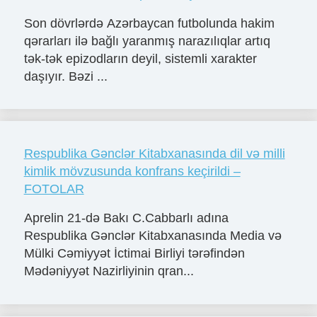
Son dövrlərdə Azərbaycan futbolunda hakim
qərarları ilə bağlı yaranmış narazılıqlar artıq
tək-tək epizodların deyil, sistemli xarakter
daşıyır. Bəzi ...
Respublika Gənclər Kitabxanasında dil və milli
kimlik mövzusunda konfrans keçirildi –
FOTOLAR
Aprelin 21-də Bakı C.Cabbarlı adına
Respublika Gənclər Kitabxanasında Media və
Mülki Cəmiyyət İctimai Birliyi tərəfindən
Mədəniyyət Nazirliyinin qran...