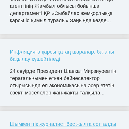
агенттінің Жамбыл облысы бойынша
департаменті ҚР «Сыбайлас жемқорлыққа
қарсы іс-қимыл туралы» Заңында көзде...
Инфляцияға қарсы қатаң шаралар: бағаны
бақылау күшейтіледі
24 сәуірде Президент Шавкат Мирзиyоевтің
төрағалығымен өткен бейнеселектор
отырысында ел экономикасына әсер ететін
өзекті мәселелер жан-жақты талқыла...
Шымкенттік журналист бес жылға сотталды