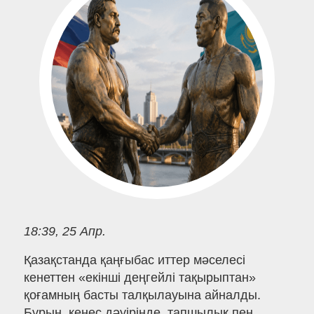
18:39, 25 Апр.
Қазақстанда қаңғыбас иттер мәселесі
кенеттен «екінші деңгейлі тақырыптан»
қоғамның басты талқылауына айналды.
Бұрын, кеңес дәуірінде, тапшылық пен