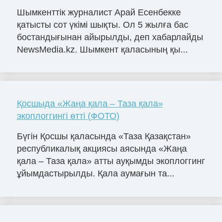
Шымкенттік журналист Арай Есенбекке
қатысты сот үкімі шықты. Ол 5 жылға бас
бостандығынан айырылды, деп хабарлайды
NewsMedia.kz. Шымкент қаласының қы...
Қосшыда «Жаңа қала – Таза қала»
экоплоггингі өтті (ФОТО)
Бүгін Қосшы қаласында «Таза Қазақстан»
республикалық акциясы аясында «Жаңа
қала – Таза қала» атты ауқымды экоплоггинг
ұйымдастырылды. Қала аумағын та...