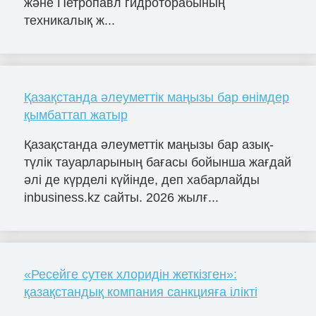
және Петропавл гидроторабының
техникалық ж...
Қазақстанда әлеуметтік маңызы бар өнімдер
қымбаттап жатыр
Қазақстанда әлеуметтік маңызы бар азық-
түлік тауарларының бағасы бойынша жағдай
әлі де күрделі күйінде, деп хабарлайды
inbusiness.kz сайты. 2026 жылғ...
«Ресейге сутек хлоридін жеткізген»:
қазақстандық компания санкцияға ілікті