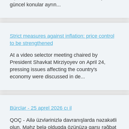
güncel konular ayrın...
Strict measures against inflation: price control
to be strengthened
At a video selector meeting chaired by
President Shavkat Mirziyoyev on April 24,
pressing issues affecting the country's
economy were discussed in de...
Bürclər - 25 aprel 2026 cı il
QOÇ - Ailə üzvlərinizlə davranışlarda nəzakətli
olun. Məhz belə olduqda özünüzə qarşı rəğbət