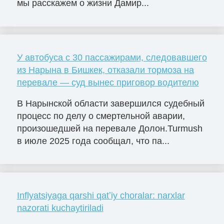
мы расскажем о жизни Дамир...
У автобуса с 30 пассажирами, следовавшего
из Нарына в Бишкек, отказали тормоза на
перевале — суд вынес приговор водителю
В Нарынской области завершился судебный
процесс по делу о смертельной аварии,
произошедшей на перевале Долон.Turmush
в июле 2025 года сообщал, что па...
Inflyatsiyaga qarshi qatʼiy choralar: narxlar
nazorati kuchaytiriladi