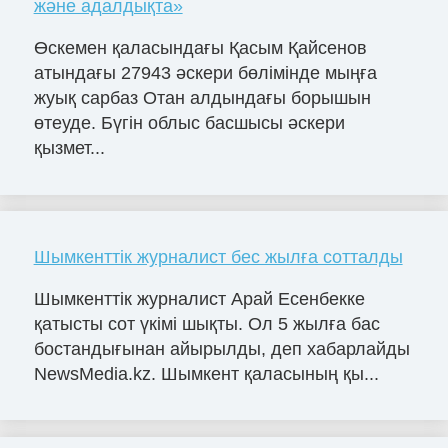
және адалдықта»
Өскемен қаласындағы Қасым Қайсенов
атындағы 27943 әскери бөлімінде мыңға
жуық сарбаз Отан алдындағы борышын
өтеуде. Бүгін облыс басшысы әскери
қызмет...
Шымкенттік журналист бес жылға сотталды
Шымкенттік журналист Арай Есенбекке
қатысты сот үкімі шықты. Ол 5 жылға бас
бостандығынан айырылды, деп хабарлайды
NewsMedia.kz. Шымкент қаласының қы...