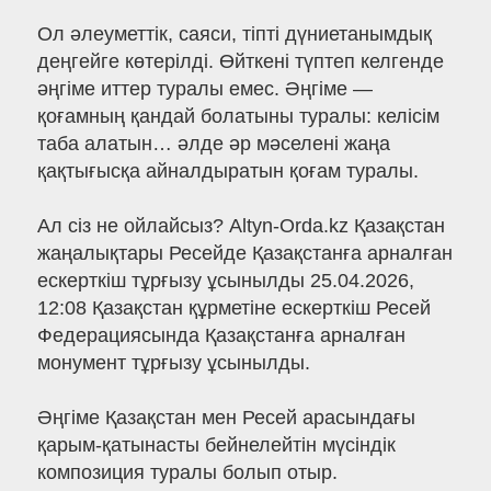
Ол әлеуметтік, саяси, тіпті дүниетанымдық
деңгейге көтерілді. Өйткені түптеп келгенде
әңгіме иттер туралы емес. Әңгіме —
қоғамның қандай болатыны туралы: келісім
таба алатын… әлде әр мәселені жаңа
қақтығысқа айналдыратын қоғам туралы.
Ал сіз не ойлайсыз? Altyn-Orda.kz Қазақстан
жаңалықтары Ресейде Қазақстанға арналған
ескерткіш тұрғызу ұсынылды 25.04.2026,
12:08 Қазақстан құрметіне ескерткіш Ресей
Федерациясында Қазақстанға арналған
монумент тұрғызу ұсынылды.
Әңгіме Қазақстан мен Ресей арасындағы
қарым-қатынасты бейнелейтін мүсіндік
композиция туралы болып отыр.