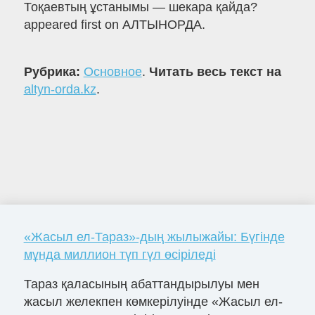
Тоқаевтың ұстанымы — шекара қайда?
appeared first on АЛТЫНОРДА.
Рубрика:
Основное
.
Читать весь текст на
altyn-orda.kz
.
«Жасыл ел-Тараз»-дың жылыжайы: Бүгінде
мұнда миллион түп гүл өсіріледі
Тараз қаласының абаттандырылуы мен
жасыл желекпен көмкерілуінде «Жасыл ел-