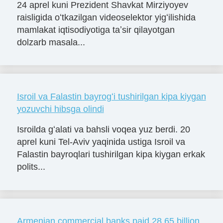
24 aprel kuni Prezident Shavkat Mirziyoyev
raisligida oʻtkazilgan videoselektor yigʻilishida
mamlakat iqtisodiyotiga taʼsir qilayotgan
dolzarb masala...
Isroil va Falastin bayrogʻi tushirilgan kipa kiygan
yozuvchi hibsga olindi
Isroilda gʻalati va bahsli voqea yuz berdi. 20
aprel kuni Tel-Aviv yaqinida ustiga Isroil va
Falastin bayroqlari tushirilgan kipa kiygan erkak
polits...
Armenian commercial banks paid 28.65 billion