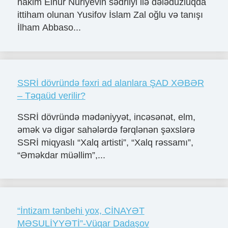
hakim Elnur Nuriyevin sədrliyi ilə dələduzluqda
ittiham olunan Yusifov İslam Zal oğlu və tanışı
İlham Abbaso...
SSRİ dövründə fəxri ad alanlara ŞAD XƏBƏR
– Təqaüd verilir?
SSRİ dövründə mədəniyyət, incəsənət, elm,
əmək və digər sahələrdə fərqlənən şəxslərə
SSRİ miqyaslı “Xalq artisti”, “Xalq rəssamı”,
“Əməkdar müəllim”,...
“İntizam tənbehi yox, CİNAYƏT
MƏSULİYYƏTİ”-Vüqar Dadaşov