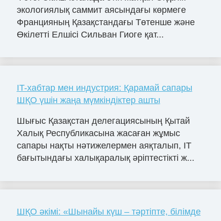
экологиялық саммит аясындағы көрмеге
Францияның Қазақстандағы Төтенше және
Өкілетті Елшісі Сильван Гиоге қат...
IT-хабтар мен индустрия: Қарамай сапары
ШҚО үшін жаңа мүмкіндіктер ашты
Шығыс Қазақстан делегациясының Қытай
Халық Республикасына жасаған жұмыс
сапары нақты нәтижелермен аяқталып, IT
бағытындағы халықаралық әріптестікті ж...
ШҚО әкімі: «Шынайы күш – тәртіпте, білімде