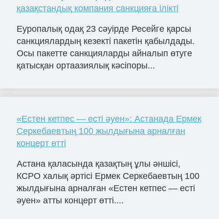
қазақстандық компания санкцияға ілікті
Еуропалық одақ 23 сәуірде Ресейге қарсы
санкциялардың кезекті пакетін қабылдады.
Осы пакетте санкцияларды айналып өтуге
қатысқан ортаазиялық кәсіпоры...
«Естен кетпес — есті әуен»: Астанада Ермек
Серкебаевтың 100 жылдығына арналған
концерт өтті
Астана қаласында қазақтың ұлы әншісі,
КСРО халық әртісі Ермек Серкебаевтың 100
жылдығына арналған «Естен кетпес — есті
әуен» атты концерт өтті....