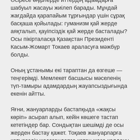
Әсіресе өңірлерде иттердің адамдарға
шабуыл жасауы жиілеп барады. Мұндай
жағдайда қарапайым тұрғындар үшін сұрақ
басқаша қойылады: гуманизм қай жерде
аяқталып, қауіпсіздік қай жерде басталады?
Осы пікірталасқа Қазақстан Президенті
Касым-Жомарт Токаев араласуға мәжбүр
болды.
Оның ұстанымы екі тараптан да өзгеше —
теңгерімді. Мемлекет басшысы мәселенің
түп-тамыры адамдардың жауапсыздығында
екенін айтты.
Яғни, жануарларды бастапқыда «жақсы
көріп» асырап алып, кейін көшеге тастап
кететіндер бар. Сондықтан шешімді де осы
жерден бастау қажет. Тоқаев жануарларға