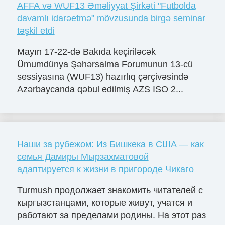
AFFA və WUF13 Əməliyyat Şirkəti "Futbolda
davamlı idarəetmə" mövzusunda birgə seminar
təşkil etdi
Mayın 17-22-də Bakıda keçiriləcək
Ümumdünya Şəhərsalma Forumunun 13-cü
sessiyasına (WUF13) hazırlıq çərçivəsində
Azərbaycanda qəbul edilmiş AZS ISO 2...
Наши за рубежом: Из Бишкека в США — как
семья Дамиры Мырзахматовой
адаптируется к жизни в пригороде Чикаго
Turmush продолжает знакомить читателей с
кыргызстанцами, которые живут, учатся и
работают за пределами родины. На этот раз