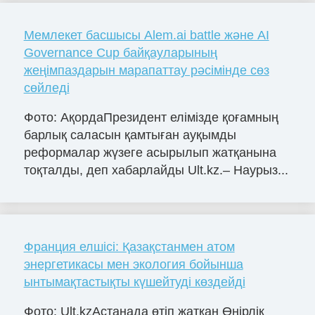
Мемлекет басшысы Alem.ai battle және AI
Governance Cup байқауларының
жеңімпаздарын марапаттау рәсімінде сөз
сөйледі
Фото: АқордаПрезидент елімізде қоғамның
барлық саласын қамтыған ауқымды
реформалар жүзеге асырылып жатқанына
тоқталды, деп хабарлайды Ult.kz.– Наурыз...
Франция елшісі: Қазақстанмен атом
энергетикасы мен экология бойынша
ынтымақтастықты күшейтуді көздейді
Фото: Ult.kzАстанада өтіп жатқан Өңірлік