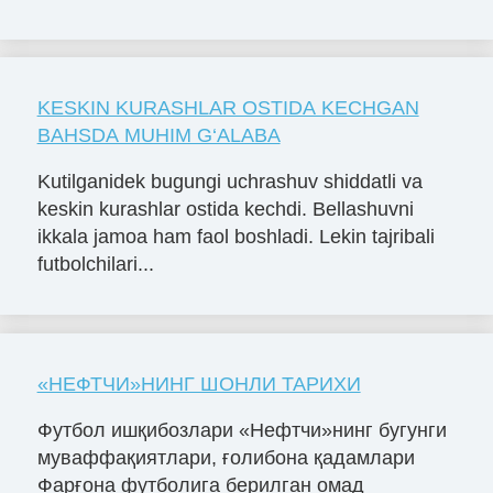
KESKIN KURASHLAR OSTIDA KECHGAN
BAHSDA MUHIM G‘ALABA
Kutilganidek bugungi uchrashuv shiddatli va
keskin kurashlar ostida kechdi. Bellashuvni
ikkala jamoa ham faol boshladi. Lekin tajribali
futbolchilari...
«НЕФТЧИ»НИНГ ШОНЛИ ТАРИХИ
Футбол ишқибозлари «Нефтчи»нинг бугунги
муваффақиятлари, ғолибона қадамлари
Фарғона футболига берилган омад