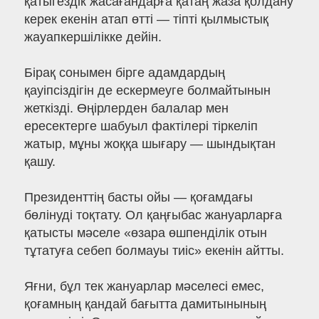
қатыгездік жасағандарға қатаң жаза қолдану
керек екенін атап өтті — тіпті қылмыстық
жауапкершілікке дейін.
Бірақ сонымен бірге адамдардың
қауіпсіздігін де ескермеуге болмайтынын
жеткізді. Өңірлерден балалар мен
ересектерге шабуыл фактілері тіркеліп
жатыр, мұны жоққа шығару — шындықтан
қашу.
Президенттің басты ойы — қоғамдағы
бөлінуді тоқтату. Ол қаңғыбас жануарларға
қатысты мәселе «өзара өшпенділік отын
тұтатуға себеп болмауы тиіс» екенін айтты.
Яғни, бұл тек жануарлар мәселесі емес,
қоғамның қандай бағытта дамитынының