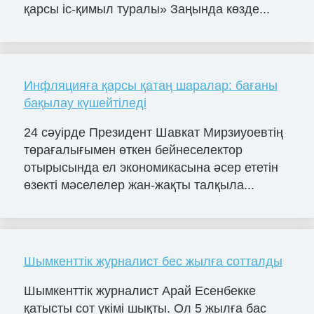
қарсы іс-қимыл туралы» Заңында көзде...
Инфляцияға қарсы қатаң шаралар: бағаны
бақылау күшейтіледі
24 сәуірде Президент Шавкат Мирзиyоевтің
төрағалығымен өткен бейнеселектор
отырысында ел экономикасына әсер ететін
өзекті мәселелер жан-жақты талқыла...
Шымкенттік журналист бес жылға сотталды
Шымкенттік журналист Арай Есенбекке
қатысты сот үкімі шықты. Ол 5 жылға бас