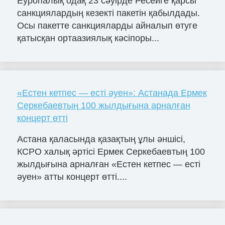
Еуропалық одақ 23 сәуірде Ресейге қарсы
санкциялардың кезекті пакетін қабылдады.
Осы пакетте санкцияларды айналып өтуге
қатысқан ортаазиялық кәсіпоры...
«Естен кетпес — есті әуен»: Астанада Ермек
Серкебаевтың 100 жылдығына арналған
концерт өтті
Астана қаласында қазақтың ұлы әншісі,
КСРО халық әртісі Ермек Серкебаевтың 100
жылдығына арналған «Естен кетпес — есті
әуен» атты концерт өтті....