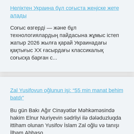
Неліктен Украина бұл соғыста жеңіске жете
алады
Соғыс өзгерді — және бұл
технологиялардың пайдасына жұмыс істеп
жатыр 2026 жылға қарай Украинадағы
қақтығыс ХХ ғасырдағы классикалық
соғысқа барған с...
Zal Yusifovun oğlunun işi: “55 min manat behim
batdı”
Bu gün Bakı Ağır Cinayətlər Məhkəməsində
hakim Elnur Nuriyevin sədrliyi ilə dələduzluqda
ittiham olunan Yusifov İslam Zal oğlu və tanışı
İlham Abbaso...