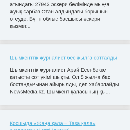
атындағы 27943 әскери бөлімінде мыңға
жуық сарбаз Отан алдындағы борышын
өтеуде. Бүгін облыс басшысы әскери
қызмет...
Шымкенттік журналист бес жылға сотталды
Шымкенттік журналист Арай Есенбекке
қатысты сот үкімі шықты. Ол 5 жылға бас
бостандығынан айырылды, деп хабарлайды
NewsMedia.kz. Шымкент қаласының қы...
Қосшыда «Жаңа қала – Таза қала»