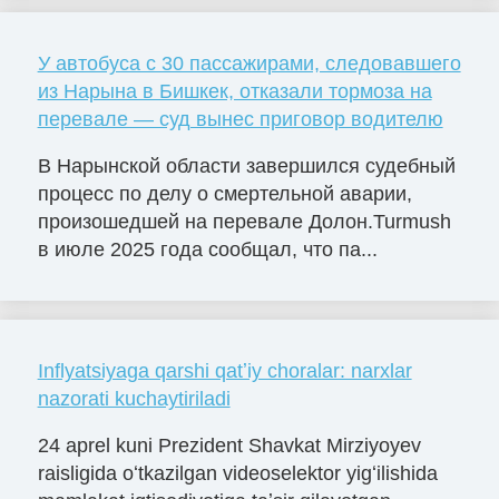
У автобуса с 30 пассажирами, следовавшего
из Нарына в Бишкек, отказали тормоза на
перевале — суд вынес приговор водителю
В Нарынской области завершился судебный
процесс по делу о смертельной аварии,
произошедшей на перевале Долон.Turmush
в июле 2025 года сообщал, что па...
Inflyatsiyaga qarshi qatʼiy choralar: narxlar
nazorati kuchaytiriladi
24 aprel kuni Prezident Shavkat Mirziyoyev
raisligida oʻtkazilgan videoselektor yigʻilishida