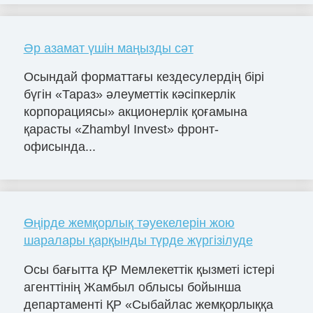
Әр азамат үшін маңызды сәт
Осындай форматтағы кездесулердің бірі
бүгін «Тараз» әлеуметтік кәсіпкерлік
корпорациясы» акционерлік қоғамына
қарасты «Zhambyl Invest» фронт-
офисында...
Өңірде жемқорлық тәуекелерін жою
шаралары қарқынды түрде жүргізілуде
Осы бағытта ҚР Мемлекеттік қызметі істері
агенттінің Жамбыл облысы бойынша
департаменті ҚР «Сыбайлас жемқорлыққа