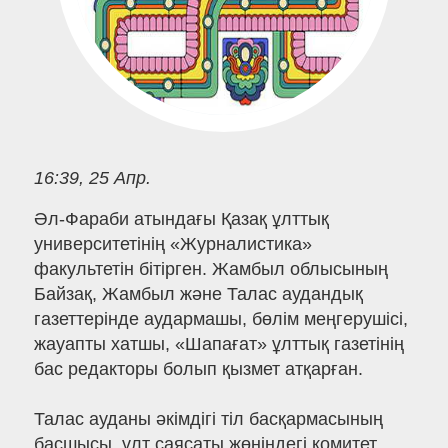
16:39, 25 Апр.
Әл-Фараби атындағы Қазақ ұлттық
университетінің «Журналистика»
факультетін бітірген. Жамбыл облысының
Байзақ, Жамбыл және Талас аудандық
газеттерінде аудармашы, бөлім меңгерушісі,
жауапты хатшы, «Шапағат» ұлттық газетінің
бас редакторы болып қызмет атқарған.
Талас ауданы әкімдігі тіл басқармасының
басшысы, ұлт саясаты жөніндегі комитет