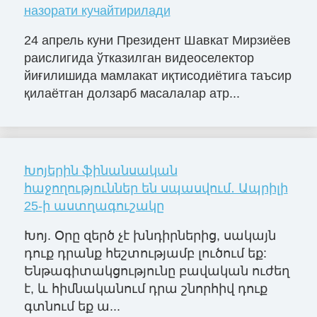
назорати кучайтирилади
24 апрель куни Президент Шавкат Мирзиёев
раислигида ўтказилган видеоселектор
йиғилишида мамлакат иқтисодиётига таъсир
қилаётган долзарб масалалар атр...
Խոյերին ֆինանսական
հաջողություններ են սպասվում․ Ապրիլի
25-ի աստղագուշակը
Խոյ. Օրը զերծ չէ խնդիրներից, սակայն
դուք դրանք հեշտությամբ լուծում եք:
Ենթագիտակցությունը բավական ուժեղ
է, և հիմնականում դրա շնորհիվ դուք
գտնում եք ա...