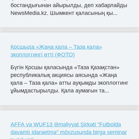
бостандығынан айырылды, деп хабарлайды
NewsMedia.kz. Шымкент қаласының қы...
Қосшыда «Жаңа қала – Таза қала»
экоплоггингі өтті (ФОТО)
Бүгін Қосшы қаласында «Таза Қазақстан»
республикалық акциясы аясында «Жаңа
қала – Таза қала» атты ауқымды экоплоггинг
ұйымдастырылды. Қала аумағын та...
AFFA və WUF13 Əməliyyat Şirkəti "Futbolda
davamlı idarəetmə" mövzusunda birgə seminar