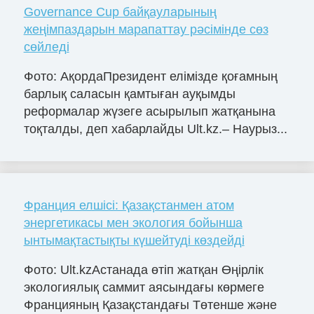
Governance Cup байқауларының
жеңімпаздарын марапаттау рәсімінде сөз
сөйледі
Фото: АқордаПрезидент елімізде қоғамның
барлық саласын қамтыған ауқымды
реформалар жүзеге асырылып жатқанына
тоқталды, деп хабарлайды Ult.kz.– Наурыз...
Франция елшісі: Қазақстанмен атом
энергетикасы мен экология бойынша
ынтымақтастықты күшейтуді көздейді
Фото: Ult.kzАстанада өтіп жатқан Өңірлік
экологиялық саммит аясындағы көрмеге
Францияның Қазақстандағы Төтенше және