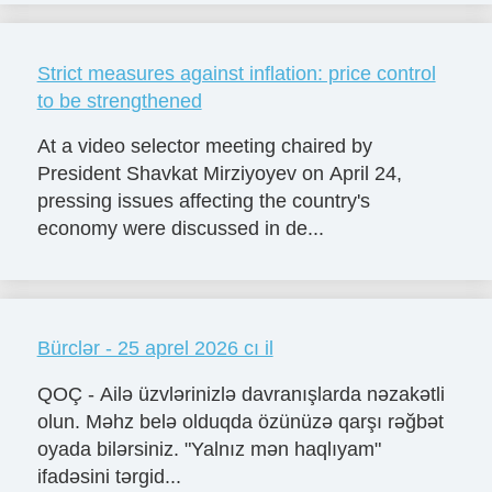
Strict measures against inflation: price control
to be strengthened
At a video selector meeting chaired by
President Shavkat Mirziyoyev on April 24,
pressing issues affecting the country's
economy were discussed in de...
Bürclər - 25 aprel 2026 cı il
QOÇ - Ailə üzvlərinizlə davranışlarda nəzakətli
olun. Məhz belə olduqda özünüzə qarşı rəğbət
oyada bilərsiniz. "Yalnız mən haqlıyam"
ifadəsini tərgid...