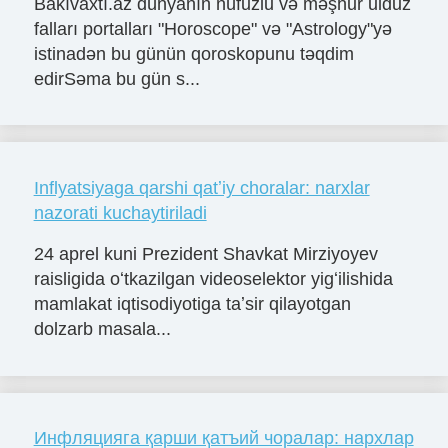
Bakıvaxtı.az dünyanın nüfuzlu və məşhur ulduz
falları portalları "Horoscope" və "Astrology"yə
istinadən bu günün qoroskopunu təqdim
edirSəma bu gün s...
Inflyatsiyaga qarshi qatʼiy choralar: narxlar
nazorati kuchaytiriladi
24 aprel kuni Prezident Shavkat Mirziyoyev
raisligida oʻtkazilgan videoselektor yigʻilishida
mamlakat iqtisodiyotiga taʼsir qilayotgan
dolzarb masala...
Инфляцияга қарши қатъий чоралар: нархлар