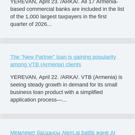
YEREVAN, April 23. /ARKA/. All 17 Armenia-
based commercial banks are included in the list
of the 1,000 largest taxpayers in the first
quarter of 2026...
The “New Partner” loan is gaining popularity
among VTB (Armenia) clients
YEREVAN, April 22. /ARKA/. VTB (Armenia) is
seeing steady growth in demand for its small
business loan product with a simplified
application process—...
Мемлекет басшысы Alem.ai battle және AI