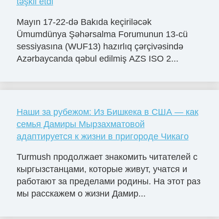
təşkil etdi
Mayın 17-22-də Bakıda keçiriləcək
Ümumdünya Şəhərsalma Forumunun 13-cü
sessiyasına (WUF13) hazırlıq çərçivəsində
Azərbaycanda qəbul edilmiş AZS ISO 2...
Наши за рубежом: Из Бишкека в США — как
семья Дамиры Мырзахматовой
адаптируется к жизни в пригороде Чикаго
Turmush продолжает знакомить читателей с
кыргызстанцами, которые живут, учатся и
работают за пределами родины. На этот раз
мы расскажем о жизни Дамир...