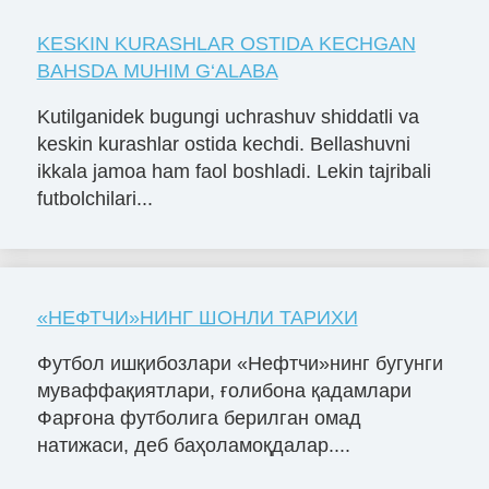
KESKIN KURASHLAR OSTIDA KECHGAN
BAHSDA MUHIM G‘ALABA
Kutilganidek bugungi uchrashuv shiddatli va
keskin kurashlar ostida kechdi. Bellashuvni
ikkala jamoa ham faol boshladi. Lekin tajribali
futbolchilari...
«НЕФТЧИ»НИНГ ШОНЛИ ТАРИХИ
Футбол ишқибозлари «Нефтчи»нинг бугунги
муваффақиятлари, ғолибона қадамлари
Фарғона футболига берилган омад
натижаси, деб баҳоламоқдалар....