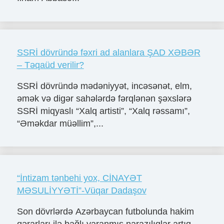
SSRİ dövründə fəxri ad alanlara ŞAD XƏBƏR
– Təqaüd verilir?
SSRİ dövründə mədəniyyət, incəsənət, elm,
əmək və digər sahələrdə fərqlənən şəxslərə
SSRİ miqyaslı “Xalq artisti”, “Xalq rəssamı”,
“Əməkdar müəllim”,...
“İntizam tənbehi yox, CİNAYƏT
MƏSULİYYƏTİ”-Vüqar Dadaşov
Son dövrlərdə Azərbaycan futbolunda hakim
qərarları ilə bağlı yaranmış narazılıqlar artıq