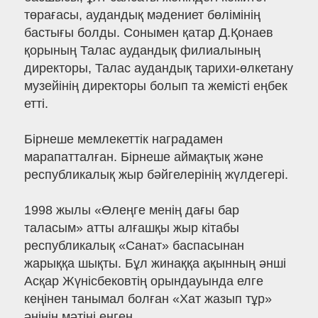
төрағасы, аудандық мәдениет бөлімінің
бастығы болды. Сонымен қатар Д.Қонаев
қорының Талас аудандық филиалының
директоры, Талас аудандық тарихи-өлкетану
музейінің директоры болып та жемісті еңбек
етті.
Бірнеше мемлекеттік наградамен
марапатталған. Бірнеше аймақтық және
республикалық жыр бәйгелерінің жүлдегері.
1998 жылы «Өлеңге менің дағы бар
таласым» атты алғашқы жыр кітабы
республикалық «Санат» баспасынан
жарыққа шықты. Бұл жинаққа ақынның әнші
Асқар Жүнісбековтің орындауында елге
кеңінен танымал болған «Хат жазып тұр»
әнінің мәтіні енген.