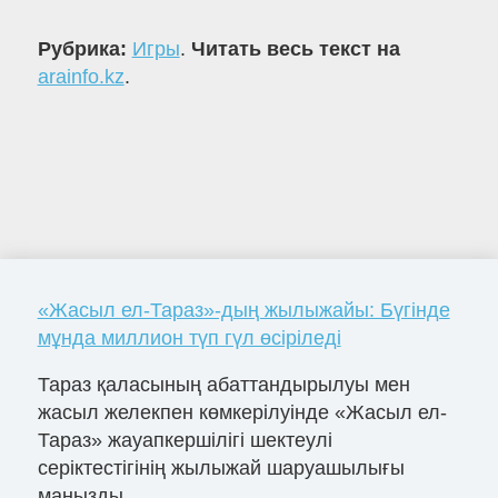
Рубрика:
Игры
.
Читать весь текст на
arainfo.kz
.
«Жасыл ел-Тараз»-дың жылыжайы: Бүгінде
мұнда миллион түп гүл өсіріледі
Тараз қаласының абаттандырылуы мен
жасыл желекпен көмкерілуінде «Жасыл ел-
Тараз» жауапкершілігі шектеулі
серіктестігінің жылыжай шаруашылығы
маңызды ...