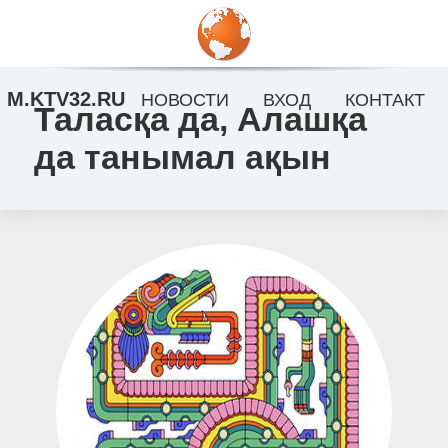
M.KTV32.RU
НОВОСТИ
ВХОД
КОНТАКТ
Таласқа да, Алашқа
да танымал ақын