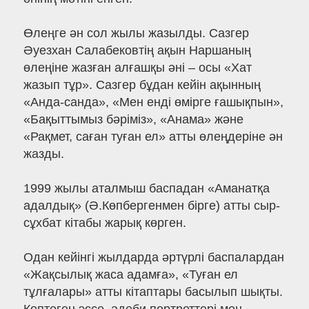
Өлеңге ән сол жылы жазылды. Сазгер
Әуезхан Салабековтің ақын Наршаның
өлеңіне жазған алғашқы әні – осы «Хат
жазып тұр». Сазгер бұдан кейін ақынның
«Анда-санда», «Мен енді өмірге ғашықпын»,
«Бақыттымыз бәріміз», «Анама» және
«Рақмет, саған туған ел» атты өлеңдеріне ән
жазды.
1999 жылы аталмыш баспадан «Аманатқа
адалдық» (Ә.Көпбергенмен бірге) атты сыр-
сұхбат кітабы жарық көрген.
Одан кейінгі жылдарда әртүрлі баспалардан
«Жақсылық жаса адамға», «Туған ел
тұлғалары» атты кітаптары басылып шықты.