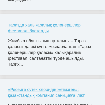
Таразда халықаралық қолөнершілер
фестивалі басталды
Жамбыл облысының орталығы – Тараз
қаласында екі күнге жоспарланған «Тараз –
қолөнершілер қаласы» халықаралық
фестивалі салтанатты түрде ашылды.
Тарих...
«Ресейге сутек хлоридін жеткізген»:
қазақстандық компания санкцияға ілікті