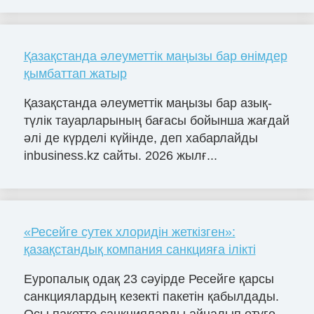
Қазақстанда әлеуметтік маңызы бар өнімдер
қымбаттап жатыр
Қазақстанда әлеуметтік маңызы бар азық-
түлік тауарларының бағасы бойынша жағдай
әлі де күрделі күйінде, деп хабарлайды
inbusiness.kz сайты. 2026 жылғ...
«Ресейге сутек хлоридін жеткізген»:
қазақстандық компания санкцияға ілікті
Еуропалық одақ 23 сәуірде Ресейге қарсы
санкциялардың кезекті пакетін қабылдады.
Осы пакетте санкцияларды айналып өтуге