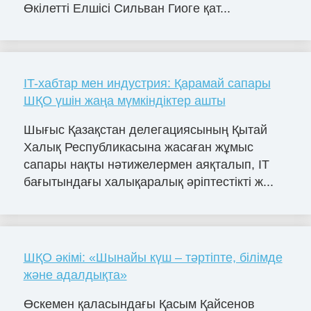
Өкілетті Елшісі Сильван Гиоге қат...
IT-хабтар мен индустрия: Қарамай сапары
ШҚО үшін жаңа мүмкіндіктер ашты
Шығыс Қазақстан делегациясының Қытай
Халық Республикасына жасаған жұмыс
сапары нақты нәтижелермен аяқталып, IT
бағытындағы халықаралық әріптестікті ж...
ШҚО әкімі: «Шынайы күш – тәртіпте, білімде
және адалдықта»
Өскемен қаласындағы Қасым Қайсенов