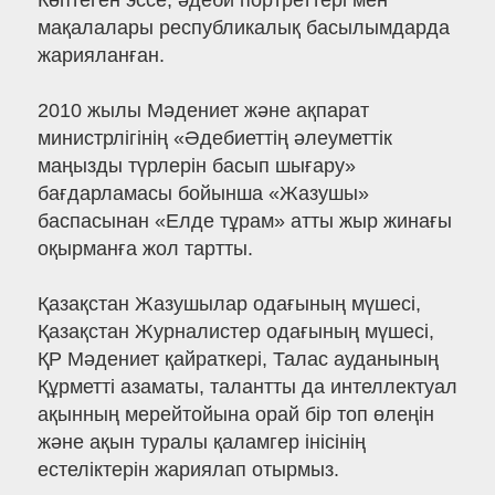
Көптеген эссе, әдеби портреттері мен
мақалалары республикалық басылымдарда
жарияланған.
2010 жылы Мәдениет және ақпарат
министрлігінің «Әдебиеттің әлеуметтік
маңызды түрлерін басып шығару»
бағдарламасы бойынша «Жазушы»
баспасынан «Елде тұрам» атты жыр жинағы
оқырманға жол тартты.
Қазақстан Жазушылар одағының мүшесі,
Қазақстан Журналистер одағының мүшесі,
ҚР Мәдениет қайраткері, Талас ауданының
Құрметті азаматы, талантты да интеллектуал
ақынның мерейтойына орай бір топ өлеңін
және ақын туралы қаламгер інісінің
естеліктерін жариялап отырмыз.