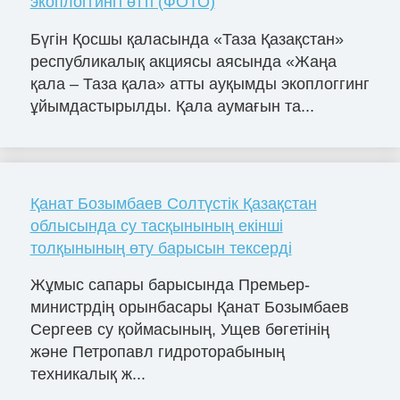
экоплоггингі өтті (ФОТО)
Бүгін Қосшы қаласында «Таза Қазақстан»
республикалық акциясы аясында «Жаңа
қала – Таза қала» атты ауқымды экоплоггинг
ұйымдастырылды. Қала аумағын та...
Қанат Бозымбаев Солтүстік Қазақстан
облысында су тасқынының екінші
толқынының өту барысын тексерді
Жұмыс сапары барысында Премьер-
министрдің орынбасары Қанат Бозымбаев
Сергеев су қоймасының, Ущев бөгетінің
және Петропавл гидроторабының
техникалық ж...