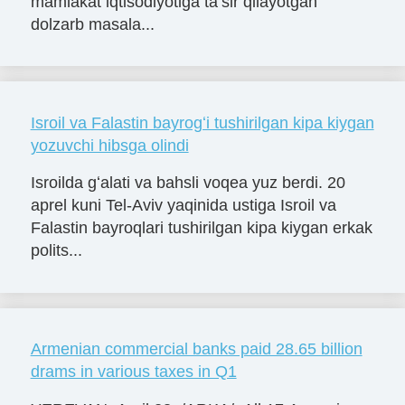
mamlakat iqtisodiyotiga taʼsir qilayotgan
dolzarb masala...
Isroil va Falastin bayrogʻi tushirilgan kipa kiygan
yozuvchi hibsga olindi
Isroilda gʻalati va bahsli voqea yuz berdi. 20
aprel kuni Tel-Aviv yaqinida ustiga Isroil va
Falastin bayroqlari tushirilgan kipa kiygan erkak
polits...
Armenian commercial banks paid 28.65 billion
drams in various taxes in Q1