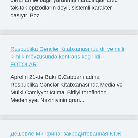
tək-tək epizodların deyil, sistemli xarakter
daşıyır. Bəzi ...
Respublika Gənclər Kitabxanasında dil və milli
kimlik mövzusunda konfrans keçirildi –
FOTOLAR
Aprelin 21-də Bakı C.Cabbarlı adına
Respublika Gənclər Kitabxanasında Media və
Mülki Cəmiyyət İctimai Birliyi tərəfindən
Mədəniyyət Nazirliyinin qran...
Дешевле Минфина: закредитованная КТЖ