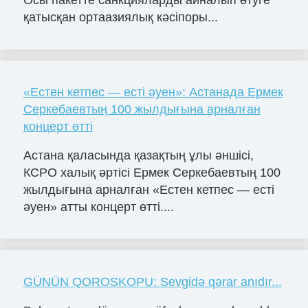
қатысқан ортаазиялық кәсіпоры...
«Естен кетпес — есті әуен»: Астанада Ермек
Серкебаевтың 100 жылдығына арналған
концерт өтті
Астана қаласында қазақтың ұлы әншісі,
КСРО халық әртісі Ермек Серкебаевтың 100
жылдығына арналған «Естен кетпес — есті
әуен» атты концерт өтті....
GÜNÜN QOROSKOPU: Sevgidə qərar anıdır...