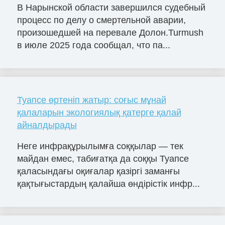
В Нарынской области завершился судебный
процесс по делу о смертельной аварии,
произошедшей на перевале Долон.Turmush
в июле 2025 года сообщал, что па...
Туапсе өртеніп жатыр: соғыс мұнай
қалаларын экологиялық қатерге қалай
айналдырады
Неге инфрақұрылымға соққылар — тек
майдан емес, табиғатқа да соққы Туапсе
қаласындағы оқиғалар қазіргі заманғы
қақтығыстардың қалайша өндірістік инфр...