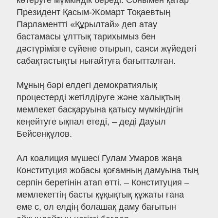
көтеруге мүмкіндік береді. Сонымен қатар
Президент Қасым-Жомарт Тоқаевтың
Парламентті «Құрылтай» деп атау
бастамасы ұлттық тарихымыз бен
дәстүрімізге сүйене отырып, саяси жүйедегі
сабақтастықты нығайтуға бағытталған.
Мұның бәрі елдегі демократиялық
процестерді жетілдіруге және халықтың
мемлекет басқаруына қатысу мүмкіндігін
кеңейтуге ықпал етеді, – деді Дауыл
Бейсенқұлов.
Ал коалиция мүшесі Гулам Умаров жаңа
Конституция жобасы қоғамның дамуына тың
серпін беретінін атап өтті. – Конституция –
мемлекеттің басты құқықтық құжаты ғана
еме с, ол елдің болашақ даму бағытын