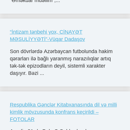
“Əməkdar müəllim”,...
“İntizam tənbehi yox, CİNAYƏT
MƏSULİYYƏTİ”-Vüqar Dadaşov
Son dövrlərdə Azərbaycan futbolunda hakim
qərarları ilə bağlı yaranmış narazılıqlar artıq
tək-tək epizodların deyil, sistemli xarakter
daşıyır. Bəzi ...
Respublika Gənclər Kitabxanasında dil və milli
kimlik mövzusunda konfrans keçirildi –
FOTOLAR