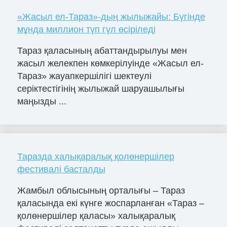
«Жасыл ел-Тараз»-дың жылыжайы: Бүгінде
мұнда миллион түп гүл өсіріледі
Тараз қаласының абаттандырылуы мен
жасыл желекпен көмкерілуінде «Жасыл ел-
Тараз» жауапкершілігі шектеулі
серіктестігінің жылыжай шаруашылығы
маңызды ...
Таразда халықаралық қолөнершілер
фестивалі басталды
Жамбыл облысының орталығы – Тараз
қаласында екі күнге жоспарланған «Тараз –
қолөнершілер қаласы» халықаралық