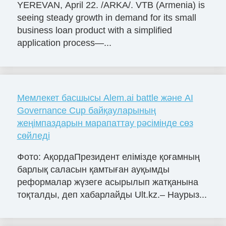
YEREVAN, April 22. /ARKA/. VTB (Armenia) is
seeing steady growth in demand for its small
business loan product with a simplified
application process—...
Мемлекет басшысы Alem.ai battle және AI
Governance Cup байқауларының
жеңімпаздарын марапаттау рәсімінде сөз
сөйледі
Фото: АқордаПрезидент елімізде қоғамның
барлық саласын қамтыған ауқымды
реформалар жүзеге асырылып жатқанына
тоқталды, деп хабарлайды Ult.kz.– Наурыз...