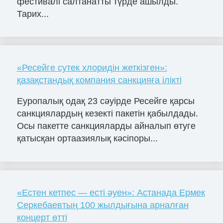
фестивалі салтанатты түрде ашылды.
Тарих...
«Ресейге сутек хлоридін жеткізген»:
қазақстандық компания санкцияға ілікті
Еуропалық одақ 23 сәуірде Ресейге қарсы
санкциялардың кезекті пакетін қабылдады.
Осы пакетте санкцияларды айналып өтуге
қатысқан ортаазиялық кәсіпоры...
«Естен кетпес — есті әуен»: Астанада Ермек
Серкебаевтың 100 жылдығына арналған
концерт өтті