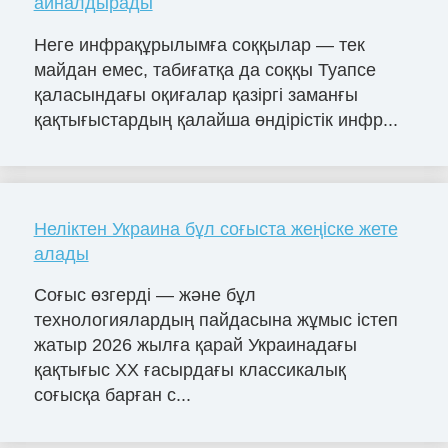
айналдырады
Неге инфрақұрылымға соққылар — тек
майдан емес, табиғатқа да соққы Туапсе
қаласындағы оқиғалар қазіргі заманғы
қақтығыстардың қалайша өндірістік инфр...
Неліктен Украина бұл соғыста жеңіске жете
алады
Соғыс өзгерді — және бұл
технологиялардың пайдасына жұмыс істеп
жатыр 2026 жылға қарай Украинадағы
қақтығыс ХХ ғасырдағы классикалық
соғысқа барған с...