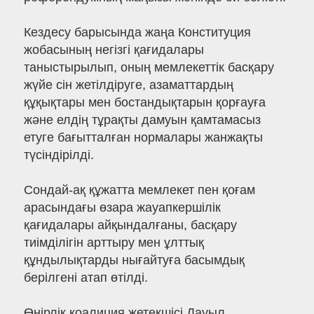
Кездесу барысында жаңа Конституция
жобасының негізгі қағидалары
таныстырылып, оның мемлекеттік басқару
жүйе сін жетілдіруге, азаматтардың
құқықтары мен бостандықтарын қорғауға
және елдің тұрақты дамуын қамтамасыз
етуге бағытталған нормалары жанжақты
түсіндірілді.
Сондай-ақ құжатта мемлекет пен қоғам
арасындағы өзара жауапкершілік
қағидалары айқындалғаны, басқару
тиімділігін арттыру мен ұлттық
құндылықтарды нығайтуға басымдық
берілгені атап өтілді.
Өңірлік коалиция жетекшісі Дауыл