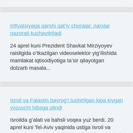
Inflyatsiyaga qarshi qatʼiy choralar: narxlar
nazorati kuchaytiriladi
24 aprel kuni Prezident Shavkat Mirziyoyev
raisligida oʻtkazilgan videoselektor yigʻilishida
mamlakat iqtisodiyotiga taʼsir qilayotgan
dolzarb masala...
Isroil va Falastin bayrogʻi tushirilgan kipa kiygan
yozuvchi hibsga olindi
Isroilda gʻalati va bahsli voqea yuz berdi. 20
aprel kuni Tel-Aviv yaqinida ustiga Isroil va