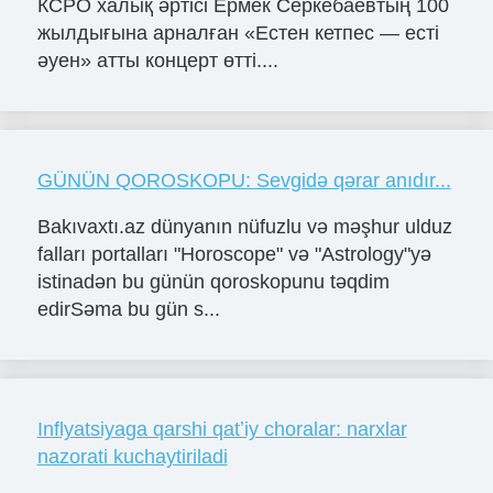
КСРО халық әртісі Ермек Серкебаевтың 100
жылдығына арналған «Естен кетпес — есті
әуен» атты концерт өтті....
GÜNÜN QOROSKOPU: Sevgidə qərar anıdır...
Bakıvaxtı.az dünyanın nüfuzlu və məşhur ulduz
falları portalları "Horoscope" və "Astrology"yə
istinadən bu günün qoroskopunu təqdim
edirSəma bu gün s...
Inflyatsiyaga qarshi qatʼiy choralar: narxlar
nazorati kuchaytiriladi