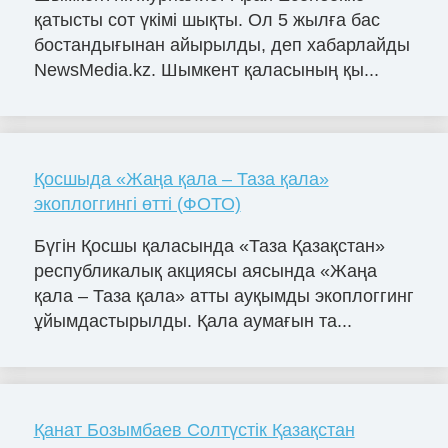
қатысты сот үкімі шықты. Ол 5 жылға бас
бостандығынан айырылды, деп хабарлайды
NewsMedia.kz. Шымкент қаласының қы...
Қосшыда «Жаңа қала – Таза қала»
экоплоггингі өтті (ФОТО)
Бүгін Қосшы қаласында «Таза Қазақстан»
республикалық акциясы аясында «Жаңа
қала – Таза қала» атты ауқымды экоплоггинг
ұйымдастырылды. Қала аумағын та...
Қанат Бозымбаев Солтүстік Қазақстан