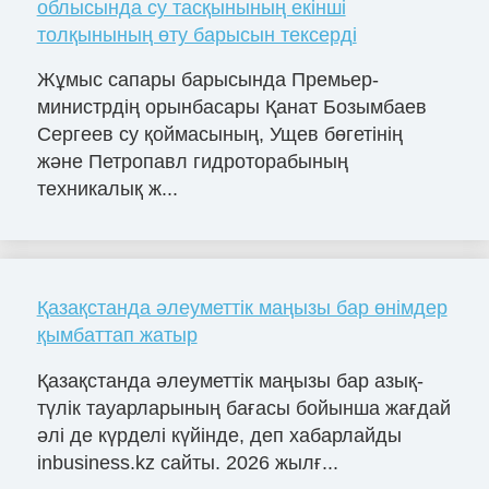
облысында су тасқынының екінші
толқынының өту барысын тексерді
Жұмыс сапары барысында Премьер-
министрдің орынбасары Қанат Бозымбаев
Сергеев су қоймасының, Ущев бөгетінің
және Петропавл гидроторабының
техникалық ж...
Қазақстанда әлеуметтік маңызы бар өнімдер
қымбаттап жатыр
Қазақстанда әлеуметтік маңызы бар азық-
түлік тауарларының бағасы бойынша жағдай
әлі де күрделі күйінде, деп хабарлайды
inbusiness.kz сайты. 2026 жылғ...