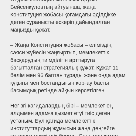
Бейсенқұловтың айтуынша, жаңа
Конституция жобасы қоғамдағы әділдікке
деген сұранысты ескеріп дайындалған
маңызды құжат.
– Жаңа Конституция жобасы – еліміздің
саяси жүйесін жаңғыртып, мемлекеттік
басқарудың тиімділігін арттыруға
бағытталған стратегиялық құжат. Құжат 11
бөлім мен 96 баптан тұрады және онда адам
құқығы мен бостандығын қорғау басты
басымдық ретінде айқын көрсетілген.
Негізгі қағидалардың бірі – мемлекет ең
алдымен адамға қызмет етуі тиіс деген
ұстаным. Бұл қағида мемлекеттік
институттардың жұмысын жаңа деңгейге