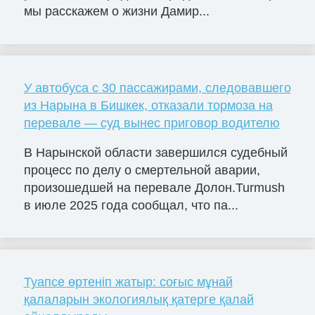
мы расскажем о жизни Дамир...
У автобуса с 30 пассажирами, следовавшего
из Нарына в Бишкек, отказали тормоза на
перевале — суд вынес приговор водителю
В Нарынской области завершился судебный
процесс по делу о смертельной аварии,
произошедшей на перевале Долон.Turmush
в июле 2025 года сообщал, что па...
Туапсе өртеніп жатыр: соғыс мұнай
қалаларын экологиялық қатерге қалай