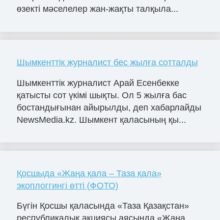
өзекті мәселелер жан-жақты талқыла...
Шымкенттік журналист бес жылға сотталды
Шымкенттік журналист Арай Есенбекке
қатысты сот үкімі шықты. Ол 5 жылға бас
бостандығынан айырылды, деп хабарлайды
NewsMedia.kz. Шымкент қаласының қы...
Қосшыда «Жаңа қала – Таза қала»
экоплоггингі өтті (ФОТО)
Бүгін Қосшы қаласында «Таза Қазақстан»
республикалық акциясы аясында «Жаңа