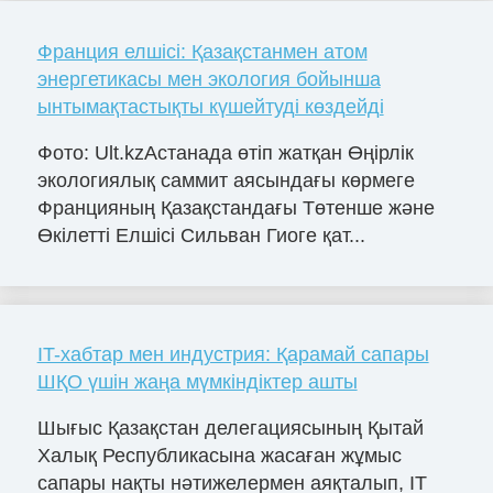
Франция елшісі: Қазақстанмен атом
энергетикасы мен экология бойынша
ынтымақтастықты күшейтуді көздейді
Фото: Ult.kzАстанада өтіп жатқан Өңірлік
экологиялық саммит аясындағы көрмеге
Францияның Қазақстандағы Төтенше және
Өкілетті Елшісі Сильван Гиоге қат...
IT-хабтар мен индустрия: Қарамай сапары
ШҚО үшін жаңа мүмкіндіктер ашты
Шығыс Қазақстан делегациясының Қытай
Халық Республикасына жасаған жұмыс
сапары нақты нәтижелермен аяқталып, IT