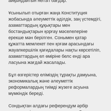
айқындайтын негізгі бағдар.
Ұсынылып отырған жаңа Конституция
жобасында әлеуметтік әділдік, заң үстемдігі,
азаматтардың құқықтары мен
бостандықтарын қорғау мәселелеріне
ерекше мән берілген. Сонымен қатар
құжатта мемлекет пен қоғам арасындағы
жауапкершілік қағидалары нақты көрсетіліп,
азаматтардың ел өміріне белс енді ара
ласуына жағдай жасалады.
Бұл өзгерістер еліміздің тұрақты дамуына,
экономикалық және әлеуметтік
реформалардың тиімді жүзеге асуына
мүмкіндік береді.
Сондықтан алдағы референдум әрбір