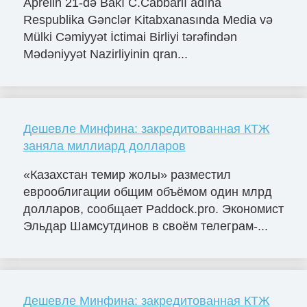
Aprelin 21-də Bakı C.Cabbarlı adına
Respublika Gənclər Kitabxanasında Media və
Mülki Cəmiyyət İctimai Birliyi tərəfindən
Mədəniyyət Nazirliyinin qran...
Дешевле Минфина: закредитованная КТЖ
заняла миллиард долларов
«Казахстан темир жолы» разместил
еврооблигации общим объёмом один млрд
долларов, сообщает Paddock.pro. Экономист
Эльдар Шамсутдинов в своём телеграм-...
Дешевле Минфина: закредитованная КТЖ