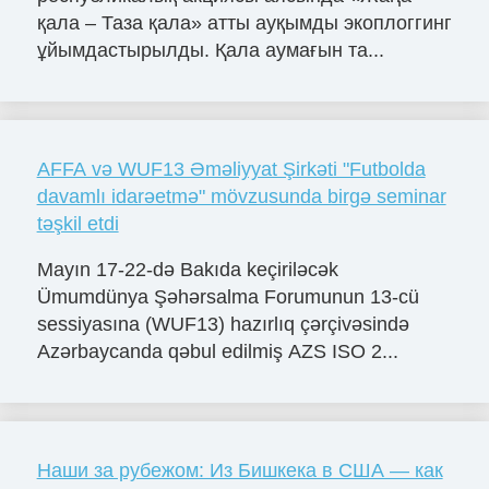
қала – Таза қала» атты ауқымды экоплоггинг
ұйымдастырылды. Қала аумағын та...
AFFA və WUF13 Əməliyyat Şirkəti "Futbolda
davamlı idarəetmə" mövzusunda birgə seminar
təşkil etdi
Mayın 17-22-də Bakıda keçiriləcək
Ümumdünya Şəhərsalma Forumunun 13-cü
sessiyasına (WUF13) hazırlıq çərçivəsində
Azərbaycanda qəbul edilmiş AZS ISO 2...
Наши за рубежом: Из Бишкека в США — как