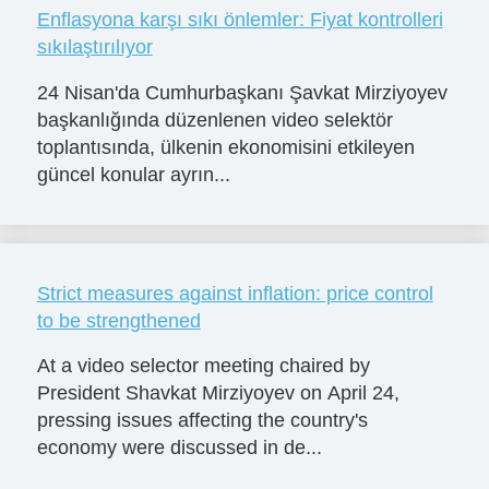
Enflasyona karşı sıkı önlemler: Fiyat kontrolleri
sıkılaştırılıyor
24 Nisan'da Cumhurbaşkanı Şavkat Mirziyoyev
başkanlığında düzenlenen video selektör
toplantısında, ülkenin ekonomisini etkileyen
güncel konular ayrın...
Strict measures against inflation: price control
to be strengthened
At a video selector meeting chaired by
President Shavkat Mirziyoyev on April 24,
pressing issues affecting the country's
economy were discussed in de...