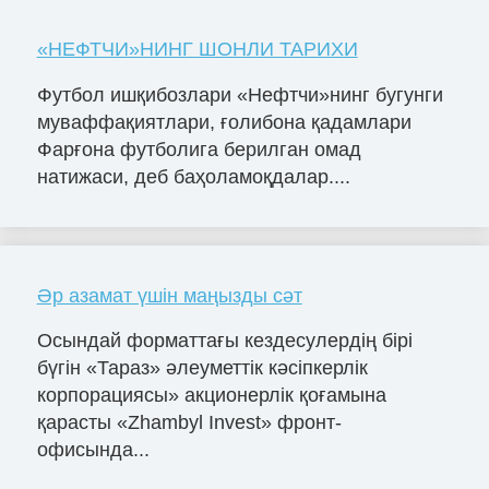
«НЕФТЧИ»НИНГ ШОНЛИ ТАРИХИ
Футбол ишқибозлари «Нефтчи»нинг бугунги
муваффақиятлари, ғолибона қадамлари
Фарғона футболига берилган омад
натижаси, деб баҳоламоқдалар....
Әр азамат үшін маңызды сәт
Осындай форматтағы кездесулердің бірі
бүгін «Тараз» әлеуметтік кәсіпкерлік
корпорациясы» акционерлік қоғамына
қарасты «Zhambyl Invest» фронт-
офисында...