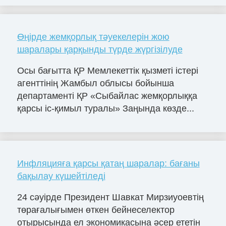
Өңірде жемқорлық тәуекелерін жою
шаралары қарқынды түрде жүргізілуде
Осы бағытта ҚР Мемлекеттік қызметі істері
агенттінің Жамбыл облысы бойынша
департаменті ҚР «Сыбайлас жемқорлыққа
қарсы іс-қимыл туралы» Заңында көзде...
Инфляцияға қарсы қатаң шаралар: бағаны
бақылау күшейтіледі
24 сәуірде Президент Шавкат Мирзиyоевтің
төрағалығымен өткен бейнеселектор
отырысында ел экономикасына әсер ететін