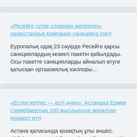
«Ресейге сутек хлоридін жеткізген»:
қазақстандық компания санкцияға ілікті
Еуропалық одақ 23 сәуірде Ресейге қарсы
санкциялардың кезекті пакетін қабылдады.
Осы пакетте санкцияларды айналып өтуге
қатысқан ортаазиялық кәсіпоры...
«Естен кетпес — есті әуен»: Астанада Ермек
Серкебаевтың 100 жылдығына арналған
концерт өтті
Астана қаласында қазақтың ұлы әншісі,