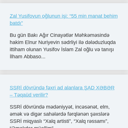
Zal Yusifovun oğlunun işi: “55 min manat behim
batdı”
Bu gün Bakı Ağır Cinayətlər Məhkəməsində
hakim Elnur Nuriyevin sədrliyi ilə dələduzluqda
ittiham olunan Yusifov İslam Zal oğlu və tanışı
İlham Abbaso...
SSRİ dövründə fəxri ad alanlara ŞAD XƏBƏR
– Təqaüd verilir?
SSRİ dövründə mədəniyyət, incəsənət, elm,
əmək və digər sahələrdə fərqlənən şəxslərə
SSRİ miqyaslı “Xalq artisti”, “Xalq rəssamı”,