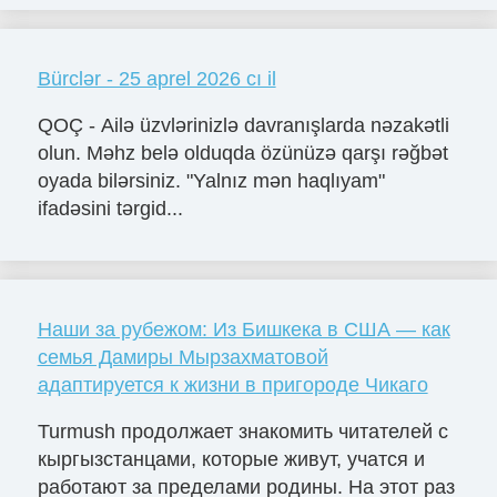
Bürclər - 25 aprel 2026 cı il
QOÇ - Ailə üzvlərinizlə davranışlarda nəzakətli
olun. Məhz belə olduqda özünüzə qarşı rəğbət
oyada bilərsiniz. "Yalnız mən haqlıyam"
ifadəsini tərgid...
Наши за рубежом: Из Бишкека в США — как
семья Дамиры Мырзахматовой
адаптируется к жизни в пригороде Чикаго
Turmush продолжает знакомить читателей с
кыргызстанцами, которые живут, учатся и
работают за пределами родины. На этот раз