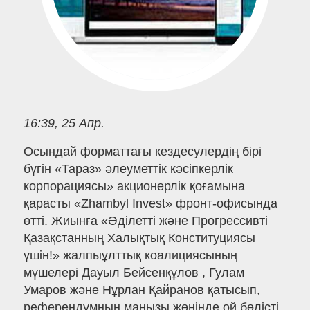
16:39, 25 Апр.
Осындай форматтағы кездесулердің бірі
бүгін «Тараз» әлеуметтік кәсіпкерлік
корпорациясы» акционерлік қоғамына
қарасты «Zhambyl Invest» фронт-офисында
өтті. Жиынға «Әділетті және Прогрессивті
Қазақстанның Халықтық Конституциясы
үшін!» жалпыұлттық коалициясының
мүшелері Дауыл Бейсенқұлов , Гулам
Умаров және Нұрлан Қайранов қатысып,
референдумның маңызы жөнінде ой бөлісті.