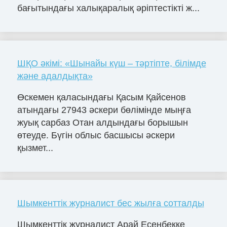
бағытындағы халықаралық әріптестікті ж...
ШҚО әкімі: «Шынайы күш – тәртіпте, білімде
және адалдықта»
Өскемен қаласындағы Қасым Қайсенов
атындағы 27943 әскери бөлімінде мыңға
жуық сарбаз Отан алдындағы борышын
өтеуде. Бүгін облыс басшысы әскери
қызмет...
Шымкенттік журналист бес жылға сотталды
Шымкенттік журналист Арай Есенбекке